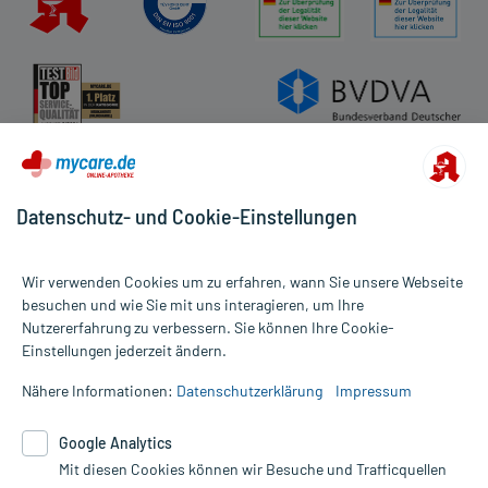
Impressum
Datenschutz
Cookie-Einstellungen
Rückgabe/Widerruf
Barrierefreiheitserklärung
Datenschutz- und Cookie-Einstellungen
Wir verwenden Cookies um zu erfahren, wann Sie unsere Webseite
besuchen und wie Sie mit uns interagieren, um Ihre
Nutzererfahrung zu verbessern. Sie können Ihre Cookie-
Alle Preise gelten inkl. MwSt., ggf. zzgl. Versandkosten
Einstellungen jederzeit ändern.
Informationen auf dieser Website werden ausschließlich für
informative Zwecke zur Verfügung gestellt. Sie ersetzen keinesfalls
Nähere Informationen:
Datenschutzerklärung
Impressum
die Untersuchung und Behandlung durch einen Arzt. Bitte
beachten Sie, dass hierdurch weder Diagnosen gestellt noch
Google Analytics
Therapien eingeleitet werden können. | Diese Webseite benutzt
Mit diesen Cookies können wir Besuche und Trafficquellen
Google Analytics. Lesen Sie bitte dazu die wichtigen Hinweise in