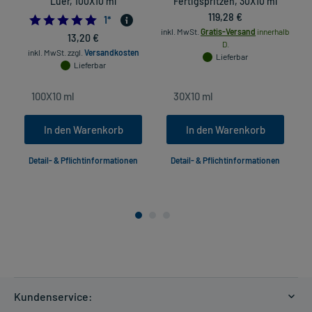
Luer, 100X10 ml
Fertigspritzen, 30X10 ml
119,28 €
5.0
1
*
inkl. MwSt.
Gratis-Versand
innerhalb
13,20 €
D.
inkl. MwSt.
zzgl.
Versandkosten
Lieferbar
Lieferbar
In den Warenkorb
In den Warenkorb
Detail- & Pflichtinformationen
Detail- & Pflichtinformationen
Kundenservice: