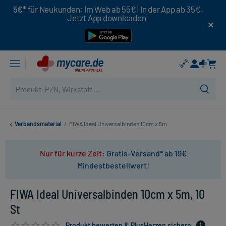
5€*
für Neukunden: Im Web ab 55€ | In der App ab 35€.
Jetzt App downloaden
Verbandsmaterial
/
FIWA Ideal Universalbinden 10cm x 5m
Nur für kurze Zeit:
Gratis-Versand* ab 19€
Mindestbestellwert!
FIWA Ideal Universalbinden 10cm x 5m, 10
St
Produkt bewerten & PlusHerzen sichern