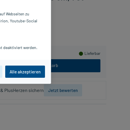
 auf Webseiten zu
irion, Youtube-Social
meln
t deaktiviert werden.
Lieferbar
In den Warenkorb
Alle akzeptieren
& PlusHerzen sichern
Jetzt bewerten