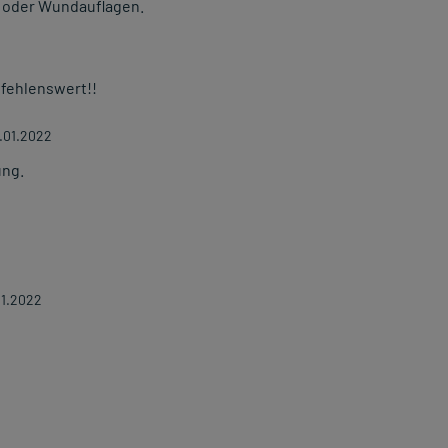
n oder Wundauflagen.
pfehlenswert!!
.01.2022
ung.
11.2022