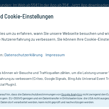
unden: Im Web ab 55€ | In der App ab 35€. Jetzt App downloade
d Cookie-Einstellungen
es um zu erfahren, wann Sie unsere Webseite besuchen und wie
e Nutzererfahrung zu verbessern. Sie können Ihre Cookie-Einste
nlösen
Rezeptur
Aktion %
en:
Datenschutzerklärung
Impressum
ter & Binden
/
FIWAstretch Fixiervlies 10 m x 10 cm
s können wir Besuche und Trafficquellen zählen, um die Leistung unsere
Nur für kurze Zeit:
Gratis-Versand* ab 19€ Mindestbestellwert!
fahrung zu verbessern (Criteo, Google Signals, Bing Ads Universal Event 
ial Plugin).
Erfahrungen & B
arauf hin, dass die Datenschutzbestimmungen von
Google Analytics
nicht zwingend den E
n gem. EU-DSGVO genügen und ein Datentransfer in Drittstaaten bzw. die USA nicht ausg
 Daten dort verarbeitet werden, kann nicht geprüft und nachvollzogen werden.
FIWAstretch Fixie