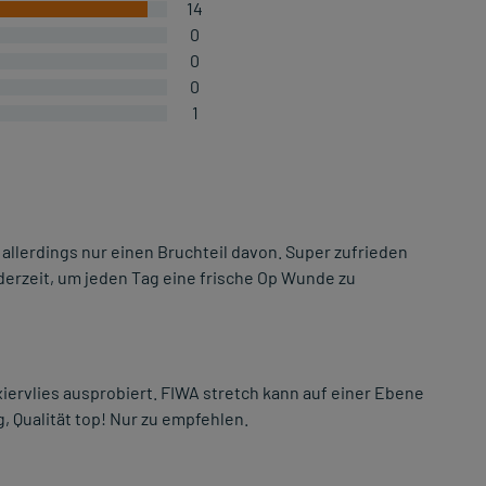
14
0
0
0
1
t allerdings nur einen Bruchteil davon. Super zufrieden
derzeit, um jeden Tag eine frische Op Wunde zu
ixiervlies ausprobiert. FIWA stretch kann auf einer Ebene
, Qualität top! Nur zu empfehlen.