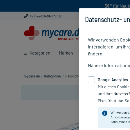
5€*
für Neuk
Hotline 03491-877012
Datenschutz- un
Wir verwenden Cooki
interagieren, um Ihr
Kategorien
Marken
Ratgeber
E-Rezept ei
ändern.
Nähere Information
mycare.de
/
Kategorien
/
Häusliche Pflege
/
Krankenpflege
/
Pflas
Google Analytics
Mit diesen Cookie
und Ihre Nutzerer
Pixel, Youtube-Soc
Wir weisen d
Anforderunge
kann. Wie die