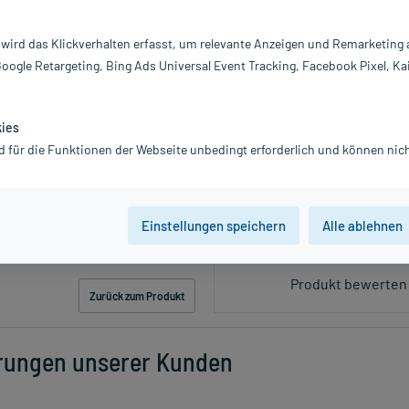
 wird das Klickverhalten erfasst, um relevante Anzeigen und Remarketing
PZN:08822687
Google Retargeting, Bing Ads Universal Event Tracking, Facebook Pixel, Ka
5,98 €
60
PlusHerzen sam
inkl. MwSt.
zzgl.
Versandkosten
kies
d für die Funktionen der Webseite unbedingt erforderlich und können nich
Einstellungen speichern
Alle ablehnen
Produkt bewerten 
Zurück zum Produkt
rungen unserer Kunden