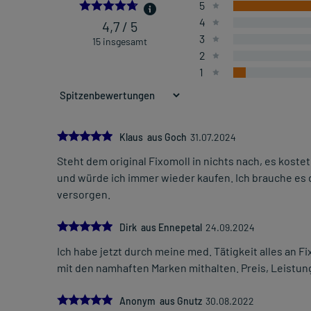
4.733333333333333
5
4
4,7 / 5
3
15 insgesamt
2
1
5.0
Klaus aus Goch
31.07.2024
Steht dem original Fixomoll in nichts nach, es koste
und würde ich immer wieder kaufen. Ich brauche es 
versorgen.
5.0
Dirk aus Ennepetal
24.09.2024
Ich habe jetzt durch meine med. Tätigkeit alles an F
mit den namhaften Marken mithalten. Preis, Leistung
5.0
Anonym aus Gnutz
30.08.2022