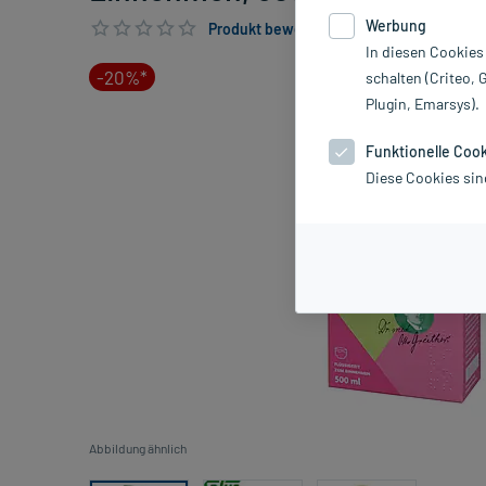
Werbung
Produkt bewerten & PlusHerzen sichern
In diesen Cookies
-20%*
schalten (Criteo, 
Plugin, Emarsys).
Funktionelle Coo
Diese Cookies sin
Abbildung ähnlich