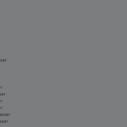
sser
er
ser
er
er
asser
sser