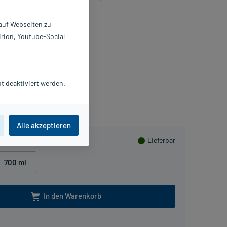
 auf Webseiten zu
0 ml
121160
irion, Youtube-Social
ALUS Pharma GmbH
Beipackzettel als PDF
t deaktiviert werden.
lusHerzen sammeln
Alle akzeptieren
Lieferbar
700 ml
In den Warenkorb