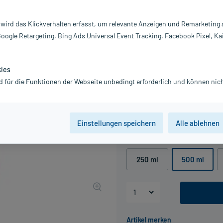
ab 6 Jahren.
 wird das Klickverhalten erfasst, um relevante Anzeigen und Remarketing
Inhalt:
50
PZN:
20
Google Retargeting, Bing Ads Universal Event Tracking, Facebook Pixel, Ka
Hersteller:
S
Information:
kies
15,99 €
d für die Funktionen der Webseite unbedingt erforderlich und können nich
UVP
19,99 €
160
P
inkl. MwSt.
zzgl.
Versandkosten
Grundpreis: 31,98 € / l
Einstellungen speichern
Alle ablehnen
Packungseinheit
250 ml
500 ml