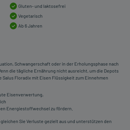
Gluten- und laktosefrei
Vegetarisch
Ab 6 Jahren
uation, Schwangerschaft oder in der Erholungsphase nach
enn die tägliche Ernährung nicht ausreicht, um die Depots
Die Salus Floradix mit Eisen Flüssigkeit zum Einnehmen
gute Eisenverwertung,
lich
den Energiestoffwechsel zu fördern.
leichen Sie Verluste gezielt aus und unterstützen den