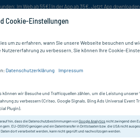
unden: Im Web ab 55€ | In der App ab 35€. Jetzt App downloade
d Cookie-Einstellungen
es um zu erfahren, wann Sie unsere Webseite besuchen und wie
e Nutzererfahrung zu verbessern. Sie können Ihre Cookie-Einste
nlösen
Rezeptur
Aktion %
en:
Datenschutzerklärung
Impressum
t Eisen Flüssigkeit zum Einnehmen
s können wir Besuche und Trafficquellen zählen, um die Leistung unsere
Nur für kurze Zeit:
Gratis-Versand* ab 19€ Mindestbestellwert!
fahrung zu verbessern (Criteo, Google Signals, Bing Ads Universal Event 
ial Plugin).
sigkeit zum
Floradix
arauf hin, dass die Datenschutzbestimmungen von
Google Analytics
nicht zwingend den E
n gem. EU-DSGVO genügen und ein Datentransfer in Drittstaaten bzw. die USA nicht ausg
 Daten dort verarbeitet werden, kann nicht geprüft und nachvollzogen werden.
Rezeptfreies Arzneimittel bei erhö
Blutbildung. Unterstützt mit Vitami