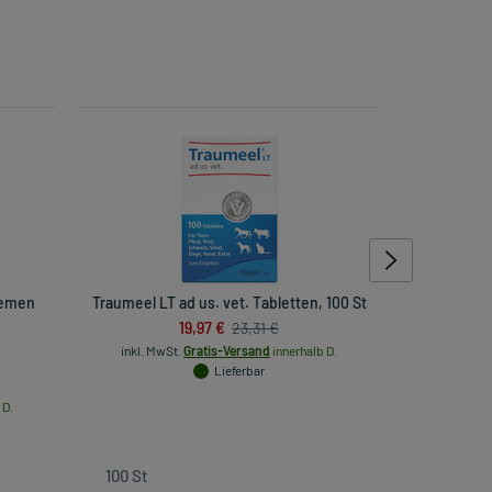
lemen
Traumeel LT ad us. vet. Tabletten, 100 St
Bepanthen
19,97 €
23,31 €
inkl. MwSt.
Gratis-Versand
innerhalb D.
Lieferbar
inkl
 D.