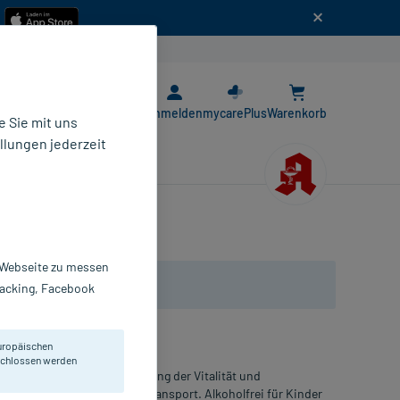
n
E-Rezept App
Anmelden
mycarePlus
Warenkorb
 Sie mit uns
llungen jederzeit
r Webseite zu messen
Tracking, Facebook
uropäischen
eschlossen werden
htem Eisenbedarf zur Förderung der Vitalität und
n C effektiv den Sauerstofftransport. Alkoholfrei für Kinder