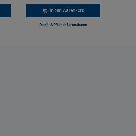
In den Warenkorb
Detail- & Pflichtinformationen
Deta