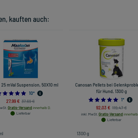
en, kauften auch:
 25 mVal Suspension, 50X10 ml
Canosan Pellets bei Gelenkprob
für Hund, 1300 g
4.9
10
*
5.0
1
*
27,99 €
37,69 €
92,03 €
119,47 €
MwSt.
Gratis-Versand
innerhalb D.
Lieferbar
inkl. MwSt.
Gratis-Versand
innerhalb
Lieferbar