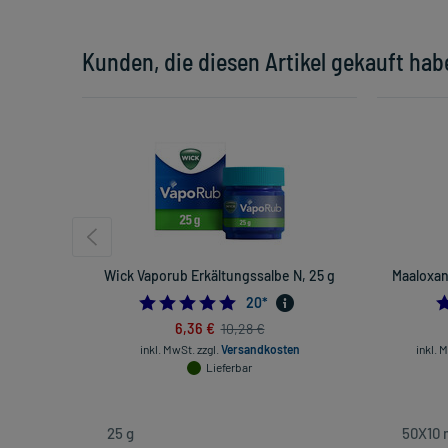
Kunden, die diesen Artikel gekauft hab
Wick Vaporub Erkältungssalbe N, 25 g
Maaloxan
5.0
20
*
6,36 €
10,28 €
inkl. MwSt.
zzgl.
Versandkosten
inkl. 
Lieferbar