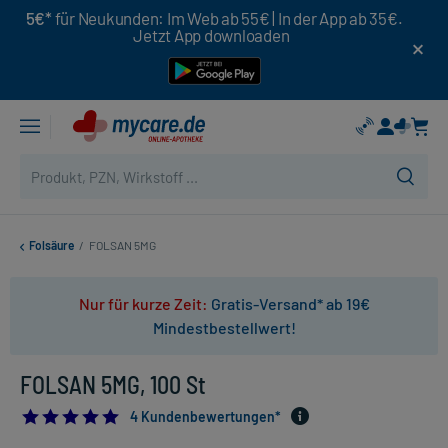
5€*
für Neukunden: Im Web ab 55€ | In der App ab 35€.
Jetzt App downloaden
Folsäure
/
FOLSAN 5MG
Nur für kurze Zeit:
Gratis-Versand* ab 19€
Mindestbestellwert!
FOLSAN 5MG, 100 St
5.0
4 Kundenbewertungen*