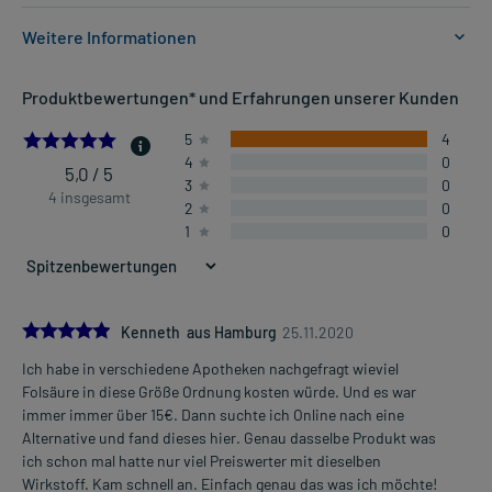
Weitere Informationen
Anwendungsgebiete:
Produktbewertungen* und Erfahrungen unserer Kunden
- Therapie von Folsäuremangelzuständen
- Behandlung von Folsäuremangelzuständen
5.0
5
4
- Vorbeugung eines Neuralrohrdefektes bei Neugeborenen (Frauen
4
0
mit vorausgegangener Schwangerschaft mit
5,0 / 5
3
0
Neuralrohrdefektbildungen)
4 insgesamt
2
0
- Vorbeugung eines Neuralrohrdefektes bei Antiepileptikatherapie
1
0
- Therapie einer Homocysteinämie durch Folsäuremangel
- Behandlung einer Homocysteinämie durch Folsäuremangel
Dosierung und Anwendungshinweise:
5.0
Kenneth aus Hamburg
25.11.2020
Erwachsene
Ich habe in verschiedene Apotheken nachgefragt wieviel
1 Tablette
Mehr anzeigen
Folsäure in diese Größe Ordnung kosten würde. Und es war
1-3-mal täglich
immer immer über 15€. Dann suchte ich Online nach eine
zu der Mahlzeit
Alternative und fand dieses hier. Genau dasselbe Produkt was
ich schon mal hatte nur viel Preiswerter mit dieselben
Frauen mit Kinderwunsch und Schwangere
Wirkstoff. Kam schnell an. Einfach genau das was ich möchte!
1 Tablette