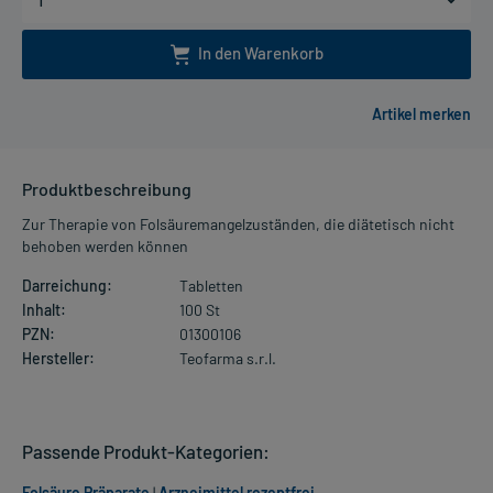
In den Warenkorb
Produktbeschreibung
Zur Therapie von Folsäuremangelzuständen, die diätetisch nicht
behoben werden können
Darreichung:
Tabletten
Inhalt:
100 St
PZN:
01300106
Hersteller:
Teofarma s.r.l.
Passende Produkt-Kategorien:
Folsäure Präparate
|
Arzneimittel rezeptfrei