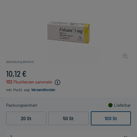
Abbildung ähnlich
10,12 €
102
PlusHerzen sammeln
inkl. MwSt.
zzgl.
Versandkosten
Packungseinheit
Lieferbar
20 St
50 St
100 St