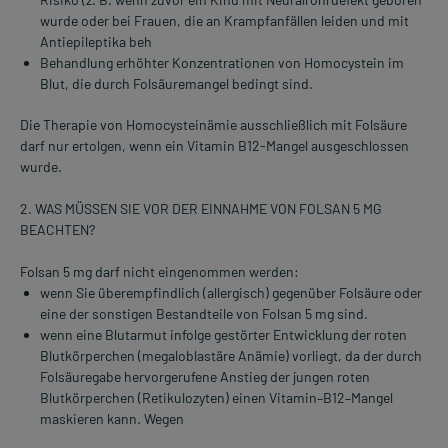
wurde oder bei Frauen, die an Krampfanfällen leiden und mit
Antiepileptika beh
Behandlung erhöhter Konzentrationen von Homocystein im
Blut, die durch Folsäuremangel bedingt sind.
Die Therapie von Homocysteinämie ausschließlich mit Folsäure
darf nur ertolgen, wenn ein Vitamin B12-Mangel ausgeschlossen
wurde.
2. WAS MÜSSEN SIE VOR DER EINNAHME VON FOLSAN 5 MG
BEACHTEN?
Folsan 5 mg darf nicht eingenommen werden:
wenn Sie überempfindlich (allergisch) gegenüber Folsäure oder
eine der sonstigen Bestandteile von Folsan 5 mg sind.
wenn eine Blutarmut infolge gestörter Entwicklung der roten
Blutkörperchen (megaloblastäre Anämie) vorliegt, da der durch
Folsäuregabe hervorgerufene Anstieg der jungen roten
Blutkörperchen (Retikulozyten) einen Vitamin–B12–Mangel
maskieren kann. Wegen