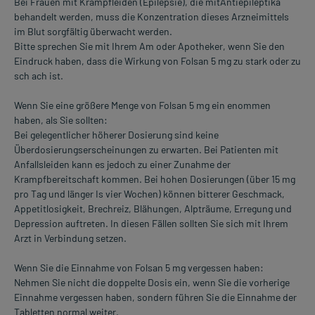
Bei Frauen mit Krampfleiden (Epilepsie), die mitAntiepileptika
behandelt werden, muss die Konzentration dieses Arzneimittels
im Blut sorgfältig überwacht werden.
Bitte sprechen Sie mit Ihrem Am oder Apotheker, wenn Sie den
Eindruck haben, dass die Wirkung von Folsan 5 mg zu stark oder zu
sch ach ist.
Wenn Sie eine größere Menge von Folsan 5 mg ein enommen
haben, als Sie sollten:
Bei gelegentlicher höherer Dosierung sind keine
Überdosierungserscheinungen zu erwarten. Bei Patienten mit
Anfallsleiden kann es jedoch zu einer Zunahme der
Krampfbereitschaft kommen. Bei hohen Dosierungen (über 15 mg
pro Tag und länger Is vier Wochen) können bitterer Geschmack,
Appetitlosigkeit, Brechreiz, Blähungen, Alpträume, Erregung und
Depression auftreten. In diesen Fällen sollten Sie sich mit Ihrem
Arzt in Verbindung setzen.
Wenn Sie die Einnahme von Folsan 5 mg vergessen haben:
Nehmen Sie nicht die doppelte Dosis ein, wenn Sie die vorherige
Einnahme vergessen haben, sondern führen Sie die Einnahme der
Tabletten normal weiter.