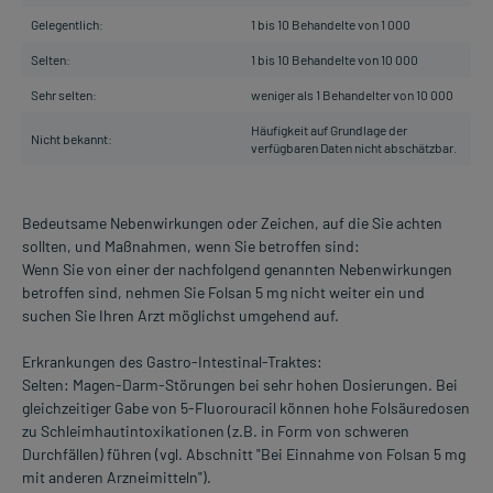
Gelegentlich:
1 bis 10 Behandelte von 1 000
Selten:
1 bis 10 Behandelte von 10 000
Sehr selten:
weniger als 1 Behandelter von 10 000
Häufigkeit auf Grundlage der
Nicht bekannt:
verfügbaren Daten nicht abschätzbar.
Bedeutsame Nebenwirkungen oder Zeichen, auf die Sie achten
sollten, und Maßnahmen, wenn Sie betroffen sind:
Wenn Sie von einer der nachfolgend genannten Nebenwirkungen
betroffen sind, nehmen Sie Folsan 5 mg nicht weiter ein und
suchen Sie Ihren Arzt möglichst umgehend auf.
Erkrankungen des Gastro-Intestinal-Traktes:
Selten: Magen-Darm-Störungen bei sehr hohen Dosierungen. Bei
gleichzeitiger Gabe von 5-Fluorouracil können hohe Folsäuredosen
zu Schleimhautintoxikationen (z.B. in Form von schweren
Durchfällen) führen (vgl. Abschnitt "Bei Einnahme von Folsan 5 mg
mit anderen Arzneimitteln").