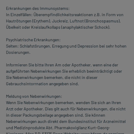
Erkrankungen des Immunsystems:
In Einzelfällen: Überempfindlichkeitsreaktionen z.B. in Form von
Hautrötungen (Erythem), Juckreiz, Luftnot (Bronchospasmus),
Übelkeit oder Kreislaufkollaps (anaphylaktischer Schock).
Psychiatrische Erkrankungen:
Selten: Schlafstörungen, Erregung und Depression bei sehr hohen
Dosierungen.
Informieren Sie bitte Ihren Am oder Apotheker, wenn eine der
aufgeführten Nebenwirkungen Sie erheblich beeinträchtigt oder
Sie Nebenwirkungen bemerken, die nicht in dieser
Gebrauchsintorrnation angegeben sind.
Meldung von Nebenwirkungen:
Wenn Sie Nebenwirkungen bemerken, wenden Sie sich an Ihren
Arzt oder Apotheker. Dies gilt auch für Nebenwirkungen, die nicht
in dieser Packungsbeilage angegeben sind. Sie können
Nebenwirkungen auch direkt dem Bundesinstitut für Arzneimittel
und Medizinprodukte Abt. Pharmakovigilanz Kurt-Georg-
Kiesinger-Allee 3 D-53175 Bonn Website: www.bfarm.de anzeigen.