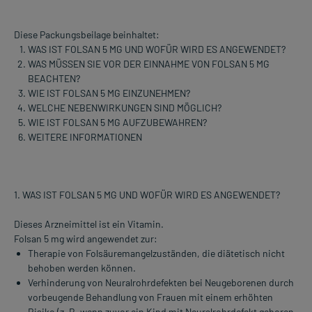
Diese Packungsbeilage beinhaltet:
WAS IST FOLSAN 5 MG UND WOFÜR WIRD ES ANGEWENDET?
WAS MÜSSEN SIE VOR DER EINNAHME VON FOLSAN 5 MG
BEACHTEN?
WIE IST FOLSAN 5 MG EINZUNEHMEN?
WELCHE NEBENWIRKUNGEN SIND MÖGLICH?
WIE IST FOLSAN 5 MG AUFZUBEWAHREN?
WEITERE INFORMATIONEN
1. WAS IST FOLSAN 5 MG UND WOFÜR WIRD ES ANGEWENDET?
Dieses Arzneimittel ist ein Vitamin.
Folsan 5 mg wird angewendet zur:
Therapie von Folsäuremangelzuständen, die diätetisch nicht
behoben werden können.
Verhinderung von Neuralrohrdefekten bei Neugeborenen durch
vorbeugende Behandlung von Frauen mit einem erhöhten
Risiko (z. B. wenn zuvor ein Kind mit Neuralrohrdefekt geboren