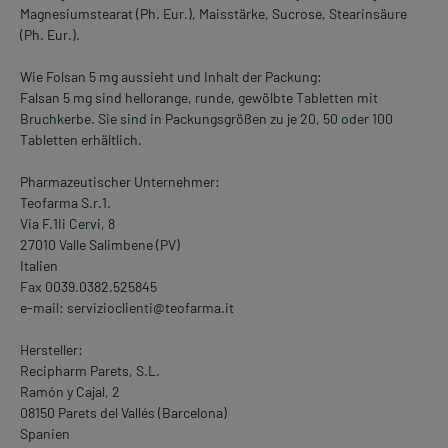
Magnesiumstearat (Ph. Eur.), Maisstärke, Sucrose, Stearinsäure
(Ph. Eur.).
Wie Folsan 5 mg aussieht und Inhalt der Packung:
Falsan 5 mg sind hellorange, runde, gewölbte Tabletten mit
Bruchkerbe. Sie sind in Packungsgrößen zu je 20, 50 oder 100
Tabletten erhältlich.
Pharmazeutischer Unternehmer:
Teofarma S.r.1.
Via F.1Ii Cervi, 8
27010 Valle Salimbene (PV)
Italien
Fax 0039.0382.525845
e-mail: servizioclienti@teofarma.it
Hersteller:
Recipharm Parets, S.L.
Ramón y Cajal, 2
08150 Parets del Vallés (Barcelona)
Spanien