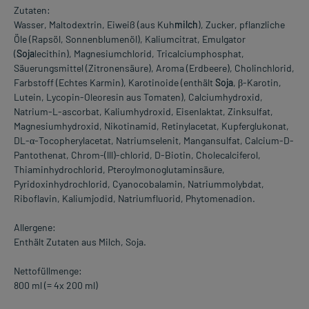
Zutaten:
Wasser, Maltodextrin, Eiweiß (aus Kuh
milch
), Zucker, pflanzliche
Öle (Rapsöl, Sonnenblumenöl), Kaliumcitrat, Emulgator
(
Soja
lecithin), Magnesiumchlorid, Tricalciumphosphat,
Säuerungsmittel (Zitronensäure), Aroma (Erdbeere), Cholinchlorid,
Farbstoff (Echtes Karmin), Karotinoide (enthält
Soja
, β-Karotin,
Lutein, Lycopin-Oleoresin aus Tomaten), Calciumhydroxid,
Natrium-L-ascorbat, Kaliumhydroxid, Eisenlaktat, Zinksulfat,
Magnesiumhydroxid, Nikotinamid, Retinylacetat, Kupferglukonat,
DL-α-Tocopherylacetat, Natriumselenit, Mangansulfat, Calcium-D-
Pantothenat, Chrom-(lll)-chlorid, D-Biotin, Cholecalciferol,
Thiaminhydrochlorid, Pteroylmonoglutaminsäure,
Pyridoxinhydrochlorid, Cyanocobalamin, Natriummolybdat,
Riboflavin, Kaliumjodid, Natriumfluorid, Phytomenadion.
Allergene:
Enthält Zutaten aus Milch, Soja.
Nettofüllmenge:
800 ml (= 4x 200 ml)