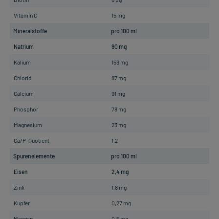
Vitamin C
15 mg
Mineralstoffe
pro 100 ml
Natrium
90 mg
Kalium
159 mg
Chlorid
87 mg
Calcium
91 mg
Phosphor
78 mg
Magnesium
23 mg
Ca/P-Quotient
1,2
Spurenelemente
pro 100 ml
Eisen
2,4 mg
Zink
1,8 mg
Kupfer
0,27 mg
Mangan
0,5 mg