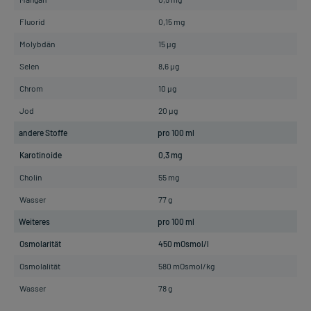
Fluorid
0,15 mg
Molybdän
15 µg
Selen
8,6 µg
Chrom
10 µg
Jod
20 µg
andere Stoffe
pro 100 ml
Karotinoide
0,3 mg
Cholin
55 mg
Wasser
77 g
Weiteres
pro 100 ml
Osmolarität
450 mOsmol/l
Osmolalität
580 mOsmol/kg
Wasser
78 g