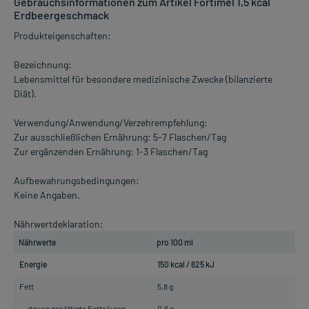
Gebrauchsinformationen zum Artikel Fortimel 1,5 kcal
Erdbeergeschmack
Produkteigenschaften:
Bezeichnung:
Lebensmittel für besondere medizinische Zwecke (bilanzierte
Diät).
Verwendung/Anwendung/Verzehrempfehlung:
Zur ausschließlichen Ernährung: 5-7 Flaschen/Tag
Zur ergänzenden Ernährung: 1-3 Flaschen/Tag
Aufbewahrungsbedingungen:
Keine Angaben.
Nährwertdeklaration:
Nährwerte
pro 100 ml
Energie
150 kcal / 625 kJ
Fett
5,8 g
davon gesättigte Fettsäuren
0,6 g