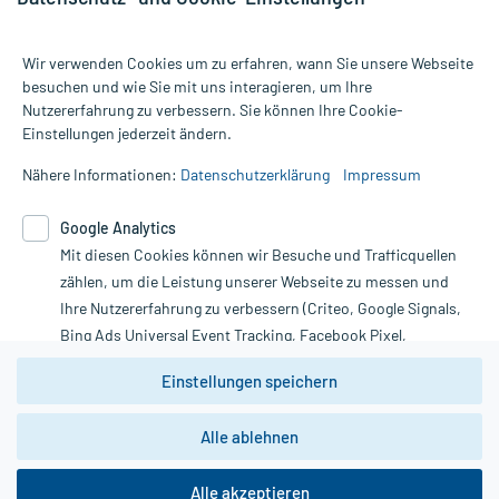
Wir verwenden Cookies um zu erfahren, wann Sie unsere Webseite
besuchen und wie Sie mit uns interagieren, um Ihre
Nutzererfahrung zu verbessern. Sie können Ihre Cookie-
Alle Preise gelten inkl. MwSt., ggf. zzgl. Versandkosten
Einstellungen jederzeit ändern.
Informationen auf dieser Website werden ausschließlich für
informative Zwecke zur Verfügung gestellt. Sie ersetzen keinesfalls
Nähere Informationen:
Datenschutzerklärung
Impressum
die Untersuchung und Behandlung durch einen Arzt. Bitte
beachten Sie, dass hierdurch weder Diagnosen gestellt noch
Google Analytics
Therapien eingeleitet werden können. | Diese Webseite benutzt
Mit diesen Cookies können wir Besuche und Trafficquellen
Google Analytics. Lesen Sie bitte dazu die wichtigen Hinweise in
unserer Datenschutzerklärung. Für den Widerruf einer Bestellung
zählen, um die Leistung unserer Webseite zu messen und
nutzen Sie das Formular:
Ihre Nutzererfahrung zu verbessern (Criteo, Google Signals,
Bing Ads Universal Event Tracking, Facebook Pixel,
Vertrag widerrufen
Youtube-Social Plugin).
Einstellungen speichern
Wir weisen darauf hin, dass die
Datenschutzbestimmungen von
Google Analytics
nicht
Alle ablehnen
*Hinweise zu unseren Aktionen und Bewertungen
zwingend den Europäischen Anforderungen gem. EU-
DSGVO genügen und ein Datentransfer in Drittstaaten bzw.
die USA nicht ausgeschlossen werden kann. Wie die
Alle akzeptieren
Daten dort verarbeitet werden, kann nicht geprüft und