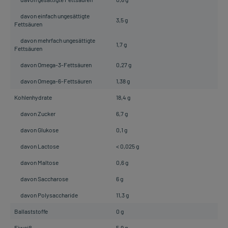
davon einfach ungesättigte
3,5 g
Fettsäuren
davon mehrfach ungesättigte
1,7 g
Fettsäuren
davon Omega-3-Fettsäuren
0,27 g
davon Omega-6-Fettsäuren
1,38 g
Kohlenhydrate
18,4 g
davon Zucker
6,7 g
davon Glukose
0,1 g
davon Lactose
< 0,025 g
davon Maltose
0,6 g
davon Saccharose
6 g
davon Polysaccharide
11,3 g
Ballaststoffe
0 g
Eiweiß
5,9 g