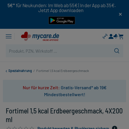
5€*
für Neukunden: Im Web ab 55€ | In der App ab 35€.
Jetzt App downloaden
Spezialnahrung
/
Fortimel 1,5 kcal Erdbeergeschmack
Nur für kurze Zeit:
Gratis-Versand* ab 19€
Mindestbestellwert!
Fortimel 1,5 kcal Erdbeergeschmack, 4X200
ml
Produkt bewerten & PlusHerzen sichern