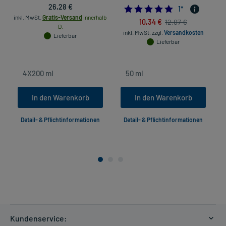
26,28 €
5.0
1
*
inkl. MwSt.
Gratis-Versand
innerhalb
10,34 €
12,07 €
D.
inkl. MwSt.
zzgl.
Versandkosten
in
Lieferbar
Lieferbar
In den Warenkorb
In den Warenkorb
Detail- & Pflichtinformationen
Detail- & Pflichtinformationen
Kundenservice: