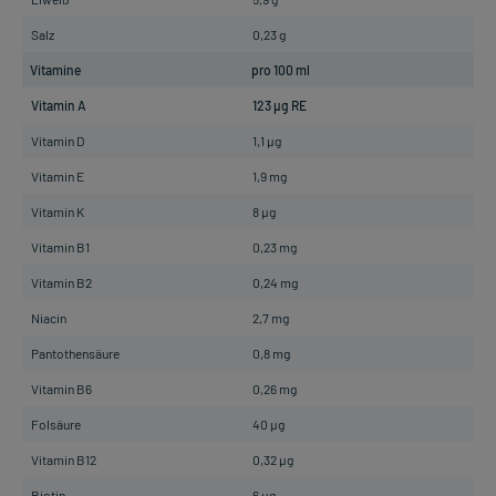
Salz
0,23 g
Vitamine
pro 100 ml
Vitamin A
123 µg RE
Vitamin D
1,1 µg
Vitamin E
1,9 mg
Vitamin K
8 µg
Vitamin B1
0,23 mg
Vitamin B2
0,24 mg
Niacin
2,7 mg
Pantothensäure
0,8 mg
Vitamin B6
0,26 mg
Folsäure
40 µg
Vitamin B12
0,32 µg
Biotin
6 µg