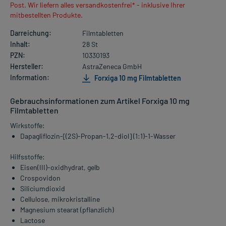
Post. Wir liefern alles versandkostenfrei* - inklusive Ihrer
mitbestellten Produkte.
Darreichung:
Filmtabletten
Inhalt:
28 St
PZN:
10330193
Hersteller:
AstraZeneca GmbH
Information:
Forxiga 10 mg Filmtabletten
Gebrauchsinformationen zum Artikel Forxiga 10 mg
Filmtabletten
Wirkstoffe:
Dapagliflozin-[(2S)-Propan-1,2-diol] (1:1)-1-Wasser
Hilfsstoffe:
Eisen(III)-oxidhydrat, gelb
Crospovidon
Siliciumdioxid
Cellulose, mikrokristalline
Magnesium stearat (pflanzlich)
Lactose