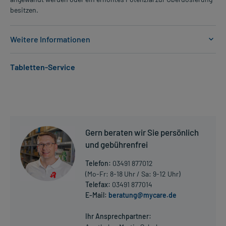
besitzen.
Weitere Informationen
Anwendungsgebiete:
Tabletten-Service
- Diabetes mellitus Typ 2 (verminderte Insulinempfindlichkeit)
- Sehr schwere Herzschwäche (Herzinsuffizienz mit LVEF ? 40%)
- Mittelschwere bis sehr schwere Herzschwäche (Herzinsuffizienz
NYHA II-IV)
- Chronisch eingeschränkte Nierenfunktion
Gern beraten wir Sie persönlich
Dosierung und Anwendungshinweise:
und gebührenfrei
Kinder ab 10 Jahren und Erwachsene
1 Tablette
Telefon:
03491 877012
1-mal täglich
(Mo-Fr: 8-18 Uhr / Sa: 9-12 Uhr)
unabhängig von der Mahlzeit und Tageszeit
Telefax:
03491 877014
E-Mail:
beratung@mycare.de
Mehr anzeigen
Erwachsene
1 Tablette
Ihr Ansprechpartner:
1-mal täglich