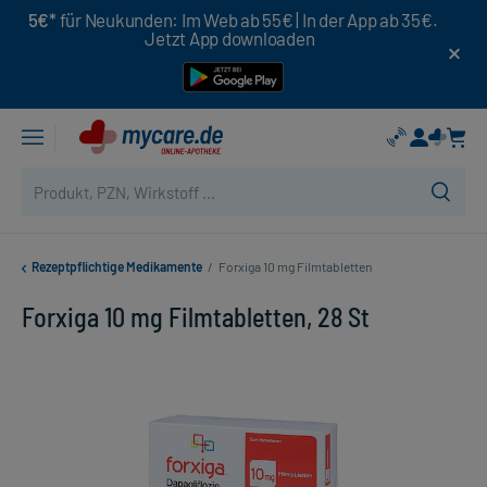
5€*
für Neukunden: Im Web ab 55€ | In der App ab 35€.
Jetzt App downloaden
Rezeptpflichtige Medikamente
/
Forxiga 10 mg Filmtabletten
Forxiga 10 mg Filmtabletten, 28 St