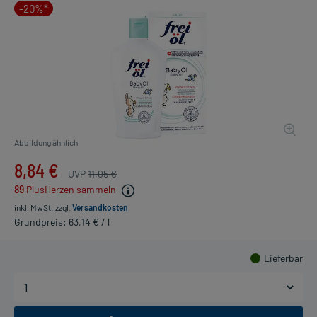
-20%*
Abbildung ähnlich
8,84 €
UVP
11,05 €
89
PlusHerzen sammeln
inkl. MwSt.
zzgl.
Versandkosten
Grundpreis: 63,14 € / l
Lieferbar