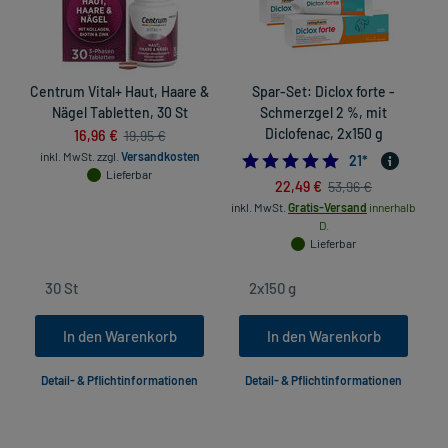
Centrum Vital+ Haut, Haare &
Spar-Set: Diclox forte -
Nägel Tabletten, 30 St
Schmerzgel 2 %, mit
16,96 €
Diclofenac, 2x150 g
19,95 €
inkl. MwSt.
zzgl.
Versandkosten
4.9047619047619
21
*
Lieferbar
in
22,49 €
53,96 €
inkl. MwSt.
Gratis-Versand
innerhalb
D.
Lieferbar
In den Warenkorb
In den Warenkorb
Detail- & Pflichtinformationen
Detail- & Pflichtinformationen