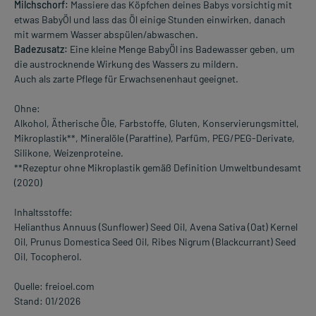
Milchschorf:
Massiere das Köpfchen deines Babys vorsichtig mit
etwas BabyÖl und lass das Öl einige Stunden einwirken, danach
mit warmem Wasser abspülen/abwaschen.
Badezusatz:
Eine kleine Menge BabyÖl ins Badewasser geben, um
die austrocknende Wirkung des Wassers zu mildern.
Auch als zarte Pflege für Erwachsenenhaut geeignet.
Ohne:
Alkohol, Ätherische Öle, Farbstoffe, Gluten, Konservierungsmittel,
Mikroplastik**, Mineralöle (Paraffine), Parfüm, PEG/PEG-Derivate,
Silikone, Weizenproteine.
**Rezeptur ohne Mikroplastik gemäß Definition Umweltbundesamt
(2020)
Inhaltsstoffe:
Helianthus Annuus (Sunflower) Seed Oil, Avena Sativa (Oat) Kernel
Oil, Prunus Domestica Seed Oil, Ribes Nigrum (Blackcurrant) Seed
Oil, Tocopherol.
Quelle: freioel.com
Stand: 01/2026