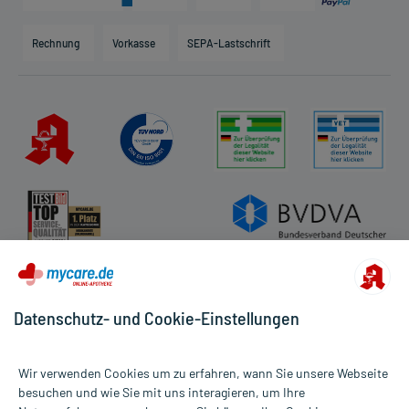
Karriere
Hilfsmittelbox
Engagement
Direktabrechnung PKV
Rechnung
Vorkasse
SEPA-Lastschrift
Partner
Apotheke vor Ort
Kundenbewertungen
AGB
Impressum
Datenschutz
Cookie-Einstellungen
Rückgabe/Widerruf
Barrierefreiheitserklärung
Datenschutz- und Cookie-Einstellungen
Wir verwenden Cookies um zu erfahren, wann Sie unsere Webseite
besuchen und wie Sie mit uns interagieren, um Ihre