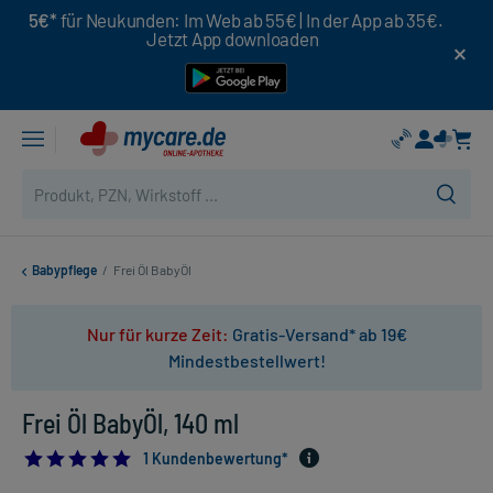
5€*
für Neukunden: Im Web ab 55€ | In der App ab 35€.
Jetzt App downloaden
Babypflege
/
Frei Öl BabyÖl
Nur für kurze Zeit:
Gratis-Versand* ab 19€
Mindestbestellwert!
Frei Öl BabyÖl, 140 ml
5.0
1 Kundenbewertung*