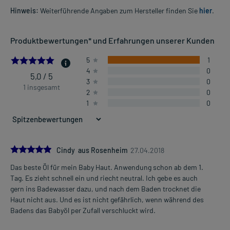
Hinweis:
Weiterführende Angaben zum Hersteller finden Sie
hier
.
Produktbewertungen* und Erfahrungen unserer Kunden
5.0
5
1
4
0
5,0 / 5
3
0
1 insgesamt
2
0
1
0
5.0
Cindy aus Rosenheim
27.04.2018
Das beste Öl für mein Baby Haut. Anwendung schon ab dem 1.
Tag. Es zieht schnell ein und riecht neutral. Ich gebe es auch
gern ins Badewasser dazu, und nach dem Baden trocknet die
Haut nicht aus. Und es ist nicht gefährlich, wenn während des
Badens das Babyöl per Zufall verschluckt wird.