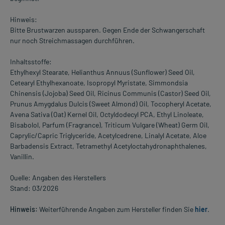
Hinweis:
Bitte Brustwarzen aussparen. Gegen Ende der Schwangerschaft
nur noch Streichmassagen durchführen.
Inhaltsstoffe:
Ethylhexyl Stearate, Helianthus Annuus (Sunflower) Seed Oil,
Cetearyl Ethylhexanoate, Isopropyl Myristate, Simmondsia
Chinensis (Jojoba) Seed Oil, Ricinus Communis (Castor) Seed Oil,
Prunus Amygdalus Dulcis (Sweet Almond) Oil, Tocopheryl Acetate,
Avena Sativa (Oat) Kernel Oil, Octyldodecyl PCA, Ethyl Linoleate,
Bisabolol, Parfum (Fragrance), Triticum Vulgare (Wheat) Germ Oil,
Caprylic/Capric Triglyceride, Acetylcedrene, Linalyl Acetate, Aloe
Barbadensis Extract, Tetramethyl Acetyloctahydronaphthalenes,
Vanillin.
Quelle: Angaben des Herstellers
Stand: 03/2026
Hinweis:
Weiterführende Angaben zum Hersteller finden Sie
hier
.