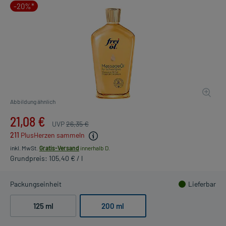
-20%*
Abbildung ähnlich
21,08 €
UVP
26,35 €
211
PlusHerzen sammeln
inkl. MwSt.
Gratis-Versand
innerhalb D.
Grundpreis: 105,40 € / l
Packungseinheit
Lieferbar
125 ml
200 ml