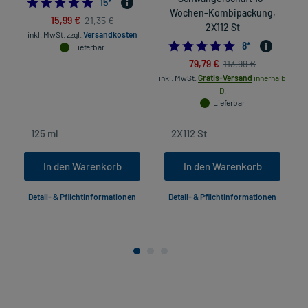
4.866666666666666
15
*
Wochen-Kombipackung,
15,99 €
21,35 €
2X112 St
inkl. MwSt.
zzgl.
Versandkosten
4.875
8
*
Lieferbar
79,79 €
113,99 €
in
inkl. MwSt.
Gratis-Versand
innerhalb
D.
Lieferbar
In den Warenkorb
In den Warenkorb
Detail- & Pflichtinformationen
Detail- & Pflichtinformationen