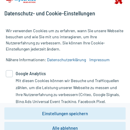
Datenschutz- und Cookie-Einstellungen
Wir verwenden Cookies um zu erfahren, wann Sie unsere Webseite
besuchen und wie Sie mit uns interagieren, um Ihre
Nutzererfahrung zu verbessern. Sie können Ihre Cookie-
Alle Preise gelten inkl. MwSt., ggf. zzgl. Versandkosten
Einstellungen jederzeit ändern.
Informationen auf dieser Website werden ausschließlich für
informative Zwecke zur Verfügung gestellt. Sie ersetzen keinesfalls
Nähere Informationen:
Datenschutzerklärung
Impressum
die Untersuchung und Behandlung durch einen Arzt. Bitte
beachten Sie, dass hierdurch weder Diagnosen gestellt noch
Google Analytics
Therapien eingeleitet werden können. | Diese Webseite benutzt
Mit diesen Cookies können wir Besuche und Trafficquellen
Google Analytics. Lesen Sie bitte dazu die wichtigen Hinweise in
unserer Datenschutzerklärung. Für den Widerruf einer Bestellung
zählen, um die Leistung unserer Webseite zu messen und
nutzen Sie das Formular:
Ihre Nutzererfahrung zu verbessern (Criteo, Google Signals,
Bing Ads Universal Event Tracking, Facebook Pixel,
Vertrag widerrufen
Youtube-Social Plugin).
Einstellungen speichern
Wir weisen darauf hin, dass die
Datenschutzbestimmungen von
Google Analytics
nicht
Alle ablehnen
*Hinweise zu unseren Aktionen und Bewertungen
zwingend den Europäischen Anforderungen gem. EU-