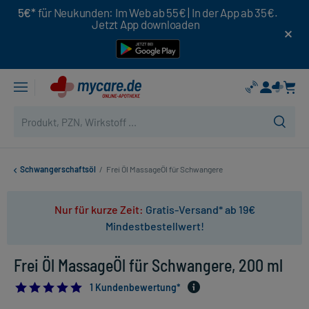
5€*
für Neukunden: Im Web ab 55€ | In der App ab 35€.
Jetzt App downloaden
Schwangerschaftsöl
/
Frei Öl MassageÖl für Schwangere
Nur für kurze Zeit:
Gratis-Versand* ab 19€
Mindestbestellwert!
Frei Öl MassageÖl für Schwangere, 200 ml
5.0
1 Kundenbewertung*