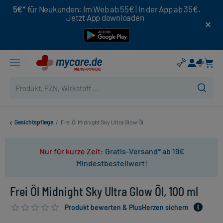
5€*
für Neukunden: Im Web ab 55€ | In der App ab 35€.
Jetzt App downloaden
Gesichtspflege
/
Frei Öl Midnight Sky Ultra Glow Öl
Nur für kurze Zeit:
Gratis-Versand* ab 19€
Mindestbestellwert!
Frei Öl Midnight Sky Ultra Glow Öl, 100 ml
Produkt bewerten & PlusHerzen sichern