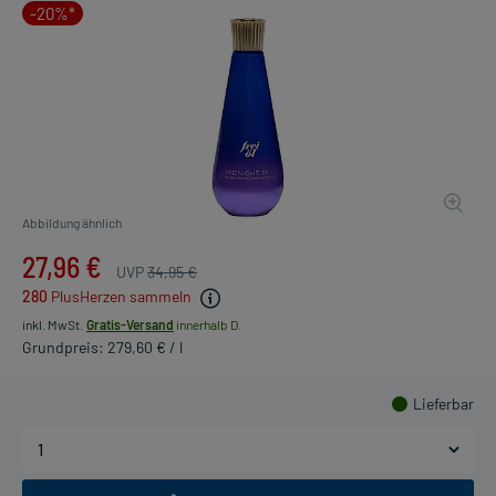
-20%*
Abbildung ähnlich
27,96 €
UVP
34,95 €
280
PlusHerzen sammeln
inkl. MwSt.
Gratis-Versand
innerhalb D.
Grundpreis: 279,60 € / l
Lieferbar