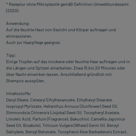
* Rezeptur ohne Mikroplastik gemäß Definition Umweltbundesamt
(2020).
Anwendung:
Auf die feuchte Haut von Gesicht und Körper auftragen und
einmassieren.
Auch zur Haarpflege geeignet.
Tipp:
Einige Tropfen auf das trockene oder feuchte Haar auftragen und in
die Längen und Spitzen einarbeiten. Etwa 15 bis 20 Minuten oder
über Nacht einwirken lassen. Anschließend gründlich mit
Shampoo ausspülen.
Inhaltsstoffe:
Decyl Oleate, Cetearyl Ethylhexanoate, Ethylhexyl Stearate,
Isopropyl Myristate, Helianthus Annuus (Sunflower) Seed Oil,
Simmondsia Chinensis (Jojoba) Seed Oil, Tocopheryl Acetate,
Linoleic Acid, Parfum (Fragrance), Bakuchiol, Camellia Japonica
Seed Oil, Bisabolol, Triticum Vulgare (Wheat) Germ Oil, Benzyl
Salicylate, Benzyl Benzoate, Tocopherol Aloe Barbadensis Extract,