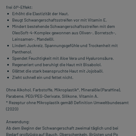
frei öl®-Effekt:
Erhöht die Elastizität der Haut.
Beugt Schwangerschaftsstreifen vor mit Vitamin E.
Mindert bestehende Schwangerschaftsstreifen mit dem
OleoSoft-4-Komplex gewonnen aus Oliven-, Borretsch-,
Leinsamen-, Mandelöl.
Lindert Juckreiz, Spannungsgefühle und Trockenheit mit
Panthenol.
Spendet Feuchtigkeit mit Aloe Vera und Hyaluronsäure.
Regeneriert und beruhigt die Haut mit Bisabolol.
Glättet die stark beanspruchte Haut mit Jojobaöl.
Zieht schnell ein und fettet nicht.
Ohne Alkohol, Farbstoffe, Mikroplastik*, Mineralöle (Paraffine),
Parabene, PEG/PEG-Derivate, Silikone, Vitamin A.
* Rezeptur ohne Mikroplastik gemäß Definition Umweltbundesamt
(2020)
Anwendung:
Ab dem Beginn der Schwangerschaft zweimal täglich und bei
Bedarf großzügig auf Bauch, Oberschenkeln, Brüsten und Po