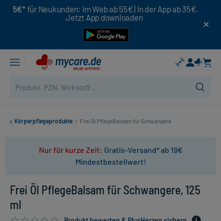
5€*
für Neukunden: Im Web ab 55€ | In der App ab 35€.
Jetzt App downloaden
Körperpflegeprodukte
/
Frei Öl PflegeBalsam für Schwangere
Nur für kurze Zeit:
Gratis-Versand* ab 19€
Mindestbestellwert!
Frei Öl PflegeBalsam für Schwangere, 125
ml
Produkt bewerten & PlusHerzen sichern