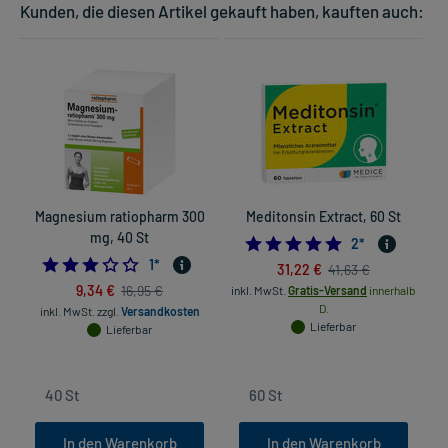
Kunden, die diesen Artikel gekauft haben, kauften auch:
Magnesium ratiopharm 300
Meditonsin Extract, 60 St
mg, 40 St
5.0
2
*
3.0
1
*
31,22 €
41,63 €
9,34 €
16,95 €
inkl. MwSt.
Gratis-Versand
innerhalb
D.
inkl. MwSt.
zzgl.
Versandkosten
Lieferbar
Lieferbar
In den Warenkorb
In den Warenkorb