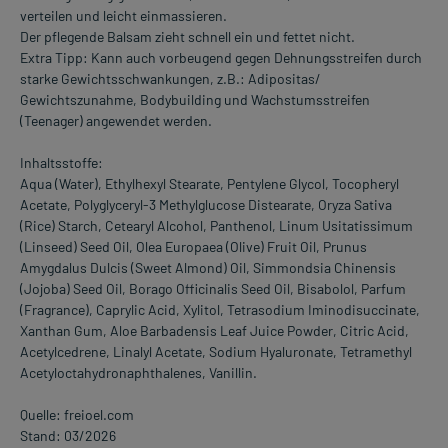
verteilen und leicht einmassieren.
Der pflegende Balsam zieht schnell ein und fettet nicht.
Extra Tipp: Kann auch vorbeugend gegen Dehnungsstreifen durch
starke Gewichtsschwankungen, z.B.: Adipositas/
Gewichtszunahme, Bodybuilding und Wachstumsstreifen
(Teenager) angewendet werden.
Inhaltsstoffe:
Aqua (Water), Ethylhexyl Stearate, Pentylene Glycol, Tocopheryl
Acetate, Polyglyceryl-3 Methylglucose Distearate, Oryza Sativa
(Rice) Starch, Cetearyl Alcohol, Panthenol, Linum Usitatissimum
(Linseed) Seed Oil, Olea Europaea (Olive) Fruit Oil, Prunus
Amygdalus Dulcis (Sweet Almond) Oil, Simmondsia Chinensis
(Jojoba) Seed Oil, Borago Officinalis Seed Oil, Bisabolol, Parfum
(Fragrance), Caprylic Acid, Xylitol, Tetrasodium Iminodisuccinate,
Xanthan Gum, Aloe Barbadensis Leaf Juice Powder, Citric Acid,
Acetylcedrene, Linalyl Acetate, Sodium Hyaluronate, Tetramethyl
Acetyloctahydronaphthalenes, Vanillin.
Quelle: freioel.com
Stand: 03/2026