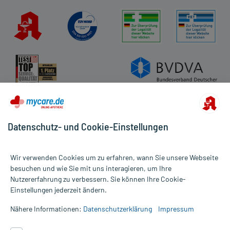
Datenschutz- und Cookie-Einstellungen
Wir verwenden Cookies um zu erfahren, wann Sie unsere Webseite
besuchen und wie Sie mit uns interagieren, um Ihre
Nutzererfahrung zu verbessern. Sie können Ihre Cookie-
Alle Preise gelten inkl. MwSt., ggf. zzgl. Versandkosten
Einstellungen jederzeit ändern.
Informationen auf dieser Website werden ausschließlich für
informative Zwecke zur Verfügung gestellt. Sie ersetzen keinesfalls
Nähere Informationen:
Datenschutzerklärung
Impressum
die Untersuchung und Behandlung durch einen Arzt. Bitte
beachten Sie, dass hierdurch weder Diagnosen gestellt noch