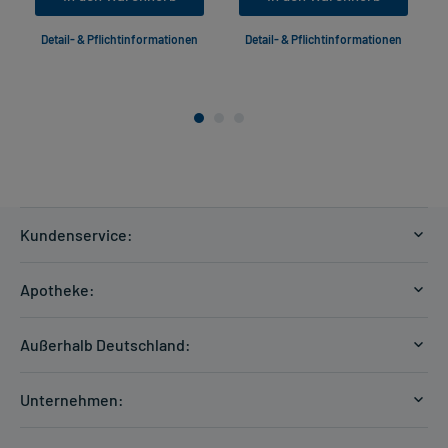
Detail- & Pflichtinformationen
Detail- & Pflichtinformationen
Kundenservice:
Versandkosten
Apotheke:
Zahlungsarten
Ratgeber
Kontakt
Außerhalb Deutschland:
E-Rezept
FAQ
Versandkosten Schweiz
Papierrezept einlösen
Hilfe
Unternehmen:
Formular anfordern
mycarePlus
Experten-Team