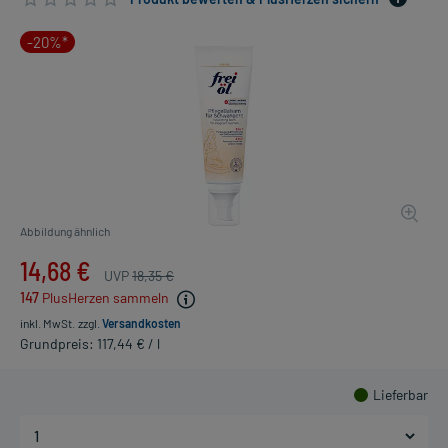
-20%*
Abbildung ähnlich
14,68 €
UVP
18,35 €
147
PlusHerzen sammeln
inkl. MwSt.
zzgl.
Versandkosten
Grundpreis: 117,44 € / l
Lieferbar