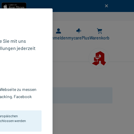
n
E-Rezept App
Anmelden
mycarePlus
Warenkorb
 Sie mit uns
llungen jederzeit
r Webseite zu messen
Tracking, Facebook
uropäischen
eschlossen werden
sbefall. Für Hunde 20-40 kg.