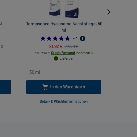
St
Dermasence Hyalusome Nachtpflege, 50
Schnupfen 
ml
4.75
4
*
21,92 €
27,40 €
 D.
inkl. MwSt.
Gratis-Versand
innerhalb D.
inkl
Lieferbar
In den Warenkorb
Detail- & Pflichtinformationen
Deta