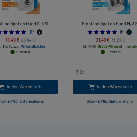
tline Spot on Hund S, 3 St
Frontline Spot on Hund M, 3 
5.0
4.875
11
*
8
*
18,49 €
21,49 €
28,84 €
33,27 €
kl. MwSt.
zzgl.
Versandkosten
inkl. MwSt.
Gratis-Versand
innerhalb
Lieferbar
Lieferbar
In den Warenkorb
In den Warenkorb
tail- & Pflichtinformationen
Detail- & Pflichtinformationen