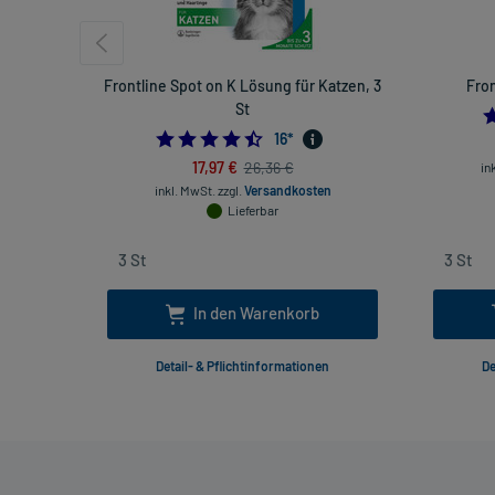
Frontline Spot on K Lösung für Katzen, 3
Fron
St
4.4375
16
*
17,97 €
26,36 €
in
inkl. MwSt.
zzgl.
Versandkosten
Lieferbar
In den Warenkorb
Detail- & Pflichtinformationen
De