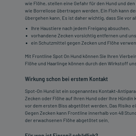
wie Flöhe, stellen eine Gefahr für den Hund und d
wie Borreliose übertragen werden. Ein Floh kann de
übergehen kann. Es ist daher wichtig, dass Sie vor 
Ihre Haustiere nach jedem Freigang absuchen,
vorhandene Zecken vorsichtig entfernen und un
ein Schutzmittel gegen Zecken und Flöhe verwe
Mit Frontline Spot On Hund können Sie Ihren Vierbei
Flöhe und Haarlinge können durch den Wirkstoff u
Wirkung schon bei erstem Kontakt
Spot-On Hund ist ein sogenanntes Kontakt-Antiparasit
Zecken oder Flöhe auf Ihren Hund oder Ihre Hündi
vor dem ersten Biss abgetötet werden. Das Risiko e
Gegen Zecken kann Frontline innerhalb von 48 Stun
der erwachsenen Flöhe abgetötet sein.
Für wen ist Fipronil schädlich?