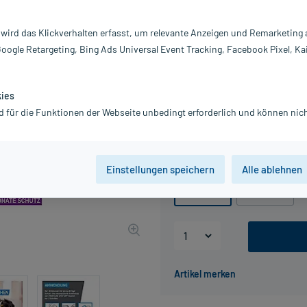
Darreichung:
L
Inhalt:
3 
 wird das Klickverhalten erfasst, um relevante Anzeigen und Remarketing
PZN:
0
Google Retargeting, Bing Ads Universal Event Tracking, Facebook Pixel, Ka
Hersteller:
B
Information:
28,49 €
kies
UVP
39,52 €
285
d für die Funktionen der Webseite unbedingt erforderlich und können nich
inkl. MwSt.
Gratis-Versand
innerhalb D.
Packungseinheit
Einstellungen speichern
Alle ablehnen
3 St
6 St