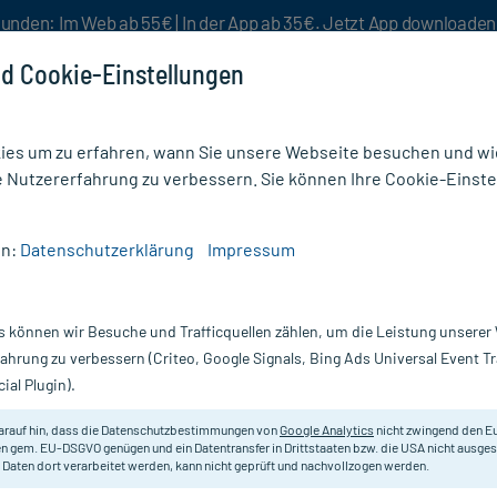
unden: Im Web ab 55€ | In der App ab 35€. Jetzt App downloade
d Cookie-Einstellungen
es um zu erfahren, wann Sie unsere Webseite besuchen und wie
e Nutzererfahrung zu verbessern. Sie können Ihre Cookie-Einste
nlösen
Rezeptur
Aktion %
en:
Datenschutzerklärung
Impressum
e
/
Frontline Spot on Hund L
s können wir Besuche und Trafficquellen zählen, um die Leistung unsere
Nur für kurze Zeit:
Gratis-Versand* ab 19€ Mindestbestellwert!
fahrung zu verbessern (Criteo, Google Signals, Bing Ads Universal Event 
ial Plugin).
t
FRONTLINE
arauf hin, dass die Datenschutzbestimmungen von
Google Analytics
nicht zwingend den E
n gem. EU-DSGVO genügen und ein Datentransfer in Drittstaaten bzw. die USA nicht ausg
 Daten dort verarbeitet werden, kann nicht geprüft und nachvollzogen werden.
Gegen Floh-, Zecken- und Haarling