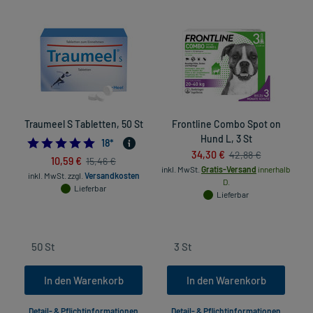
Traumeel S Tabletten, 50 St
Frontline Combo Spot on
Hund L, 3 St
4.944444444444445
18
*
34,30 €
42,88 €
10,59 €
15,46 €
inkl. MwSt.
Gratis-Versand
innerhalb
inkl. MwSt.
zzgl.
Versandkosten
D.
Lieferbar
in
Lieferbar
In den Warenkorb
In den Warenkorb
Detail- & Pflichtinformationen
Detail- & Pflichtinformationen