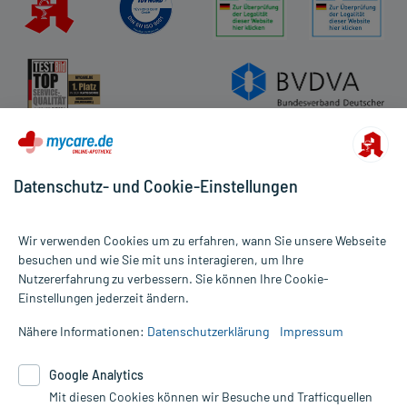
Datenschutz- und Cookie-Einstellungen
Wir verwenden Cookies um zu erfahren, wann Sie unsere Webseite
besuchen und wie Sie mit uns interagieren, um Ihre
Nutzererfahrung zu verbessern. Sie können Ihre Cookie-
Alle Preise gelten inkl. MwSt., ggf. zzgl. Versandkosten
Einstellungen jederzeit ändern.
Informationen auf dieser Website werden ausschließlich für
informative Zwecke zur Verfügung gestellt. Sie ersetzen keinesfalls
Nähere Informationen:
Datenschutzerklärung
Impressum
die Untersuchung und Behandlung durch einen Arzt. Bitte
beachten Sie, dass hierdurch weder Diagnosen gestellt noch
Google Analytics
Therapien eingeleitet werden können. | Diese Webseite benutzt
Mit diesen Cookies können wir Besuche und Trafficquellen
Google Analytics. Lesen Sie bitte dazu die wichtigen Hinweise in