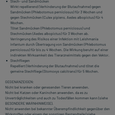
Stech- und Sandmücken
Wirkt repellierend (Verhinderung der Blutaufnahme) gegen
Sandmücken (Phlebotomus perniciosus) für 3 Wochen und
gegen Stechmücken (Culex pipiens, Aedes albopictus) für 4
Wochen.
Tötet Sandmücken (Phlebotomus perniciosus) und
Stechmücken (Aedes albopictus) für 3 Wochen ab.
Verringerung des Risikos einer Infektion mit Leishmania
infantum durch Übertragung von Sandmücken (Phlebotomus
perniciosus) für bis zu 4 Wochen. Die Wirkung beruht auf einer
indirekten Wirksamkeit des Tierarzneimittels gegen den Vektor.
Stechfliegen
Repelliert (Verhinderung der Blutaufnahme) und tötet die
gemeine Stechfliege (Stomoxys calcitrans) für 5 Wochen.
GEGENANZEIGEN:
Nicht bei kranken oder genesenden Tieren anwenden.
Nicht bei Katzen oder Kaninchen anwenden, da es zu
Unverträglichkeiten und auch zu Todesfällen kommen kann (siehe
BESONDERE WARNHINWEISE).
Nicht anwenden bei bekannter Überempfindlichkeit gegenüber den
Wirkstoffen oder einem der sonstigen Bestandteile (siehe