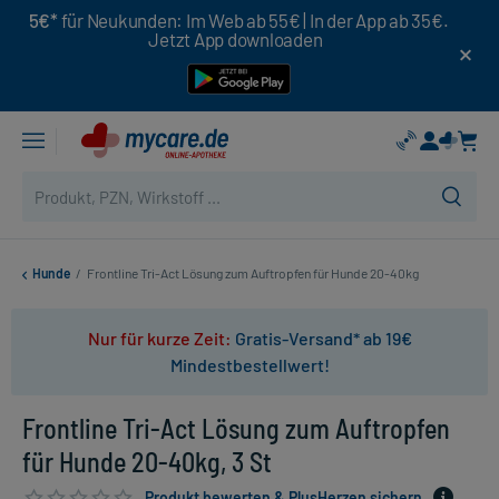
5€*
für Neukunden: Im Web ab 55€ | In der App ab 35€.
Jetzt App downloaden
Hunde
/
Frontline Tri-Act Lösung zum Auftropfen für Hunde 20-40kg
Nur für kurze Zeit:
Gratis-Versand* ab 19€
Mindestbestellwert!
Frontline Tri-Act Lösung zum Auftropfen
für Hunde 20-40kg, 3 St
Produkt bewerten & PlusHerzen sichern