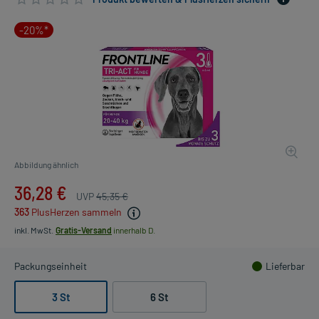
-20%*
Abbildung ähnlich
36,28 €
UVP
45,35 €
363
PlusHerzen sammeln
inkl. MwSt.
Gratis-Versand
innerhalb D.
Packungseinheit
Lieferbar
3 St
6 St