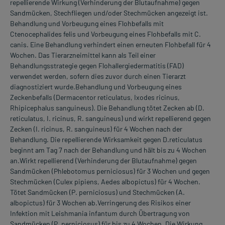
repellierende Wirkung (Verhinderung der Blutaufnahme) gegen
Sandmücken, Stechfliegen und/oder Stechmücken angezeigt ist.
Behandlung und Vorbeugung eines Flohbefalls mit
Ctenocephalides felis und Vorbeugung eines Flohbefalls mit C.
canis. Eine Behandlung verhindert einen erneuten Flohbefall für 4
Wochen. Das Tierarzneimittel kann als Teil einer
Behandlungsstrategie gegen Flohallergiedermatitis (FAD)
verwendet werden, sofern dies zuvor durch einen Tierarzt
diagnostiziert wurde.Behandlung und Vorbeugung eines
Zeckenbefalls (Dermacentor reticulatus, Ixodes ricinus,
Rhipicephalus sanguineus). Die Behandlung tötet Zecken ab (D.
reticulatus, I. ricinus, R. sanguineus) und wirkt repellierend gegen
Zecken (I. ricinus, R. sanguineus) für 4 Wochen nach der
Behandlung. Die repellierende Wirksamkeit gegen D.reticulatus
beginnt am Tag 7 nach der Behandlung und hält bis zu 4 Wochen
an.Wirkt repellierend (Verhinderung der Blutaufnahme) gegen
Sandmücken (Phlebotomus perniciosus) für 3 Wochen und gegen
Stechmücken (Culex pipiens, Aedes albopictus) für 4 Wochen.
Tötet Sandmücken (P. perniciosus) und Stechmücken (A.
albopictus) für 3 Wochen ab.Verringerung des Risikos einer
Infektion mit Leishmania infantum durch Übertragung von
Sandmücken (P. perniciosus) für bis zu 4 Wochen. Die Wirkung