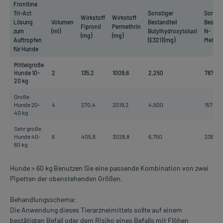
Frontline
Tri-Act
Sonstiger
Sonsti
Wirkstoff
Wirkstoff
Lösung
Volumen
Bestandteil
Bestand
Fipronil
Permethrin
zum
(ml)
Butylhydroxytoluol
N-
(mg)
(mg)
Auftropfen
(E321) (mg)
Methyl
für Hunde
Mittelgroße
Hunde 10-
2
135,2
1009,6
2,250
787,4
20 kg
Große
Hunde 20-
4
270,4
2019,2
4,500
1574,8
40 kg
Sehr große
Hunde 40-
6
405,6
3028,8
6,750
2362,2
60 kg
Hunde > 60 kg Benutzen Sie eine passende Kombination von zwei
Pipetten der obenstehenden Größen.
Behandlungsschema:
Die Anwendung dieses Tierarzneimittels sollte auf einem
bestätigten Befall oder dem Risiko eines Befalls mit Flöhen