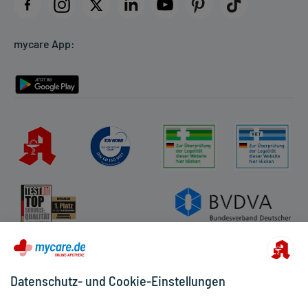
Datenschutz
Cookie-Einstellungen
mycare App:
Rückgabe/Widerruf
Barrierefreiheitserklärung
Datenschutz- und Cookie-Einstellungen