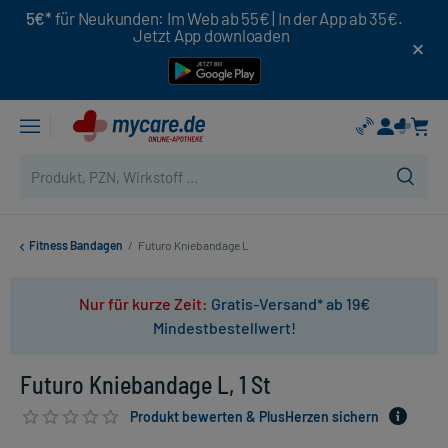
5€*
für Neukunden: Im Web ab 55€ | In der App ab 35€.
Jetzt App downloaden
Fitness Bandagen
/
Futuro Kniebandage L
Nur für kurze Zeit:
Gratis-Versand* ab 19€
Mindestbestellwert!
Futuro Kniebandage L, 1 St
Produkt bewerten & PlusHerzen sichern