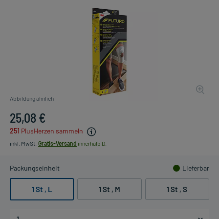
Abbildung ähnlich
25,08 €
251
PlusHerzen sammeln
inkl. MwSt.
Gratis-Versand
innerhalb D.
Packungseinheit
Lieferbar
1 St , L
1 St , M
1 St , S