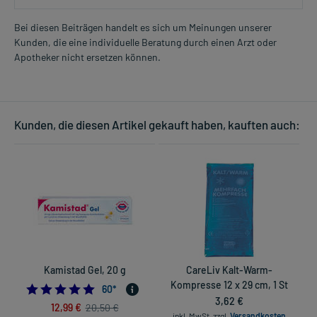
Bei diesen Beiträgen handelt es sich um Meinungen unserer
Kunden, die eine individuelle Beratung durch einen Arzt oder
Apotheker nicht ersetzen können.
Kunden, die diesen Artikel gekauft haben, kauften auch:
Kamistad Gel, 20 g
CareLiv Kalt-Warm-
Kompresse 12 x 29 cm, 1 St
4.983333333333333
60
*
3,62 €
12,99 €
20,50 €
inkl. MwSt.
zzgl.
Versandkosten