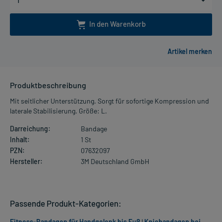
In den Warenkorb
Produktbeschreibung
Mit seitlicher Unterstützung. Sorgt für sofortige Kompression und
laterale Stabilisierung. Größe: L.
Darreichung:
Bandage
Inhalt:
1 St
PZN:
07632097
Hersteller:
3M Deutschland GmbH
Passende Produkt-Kategorien:
Fitness-Bandagen für Handgelenk bis Fuß
|
Kniebandagen bei