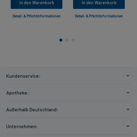
In den Warenkorb
In den Warenkorb
Detail- & Pflichtinformationen
Detail- & Pflichtinformationen
Kundenservice:
Versandkosten
Apotheke:
Zahlungsarten
Ratgeber
Kontakt
Außerhalb Deutschland:
E-Rezept
FAQ
Versandkosten Schweiz
Papierrezept einlösen
Hilfe
Unternehmen:
Formular anfordern
mycarePlus