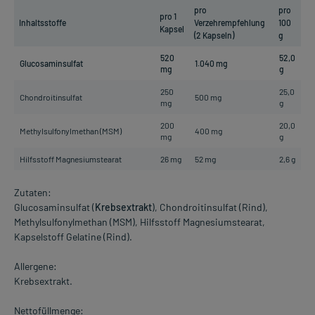
pro
pro
pro 1
Inhaltsstoffe
Verzehrempfehlung
100
Kapsel
(2 Kapseln)
g
520
52,0
Glucosaminsulfat
1.040 mg
mg
g
250
25,0
Chondroitinsulfat
500 mg
mg
g
200
20,0
Methylsulfonylmethan (MSM)
400 mg
mg
g
Hilfsstoff Magnesiumstearat
26 mg
52 mg
2,6 g
Zutaten:
Glucosaminsulfat (
Krebsextrakt
), Chondroitinsulfat (Rind),
Methylsulfonylmethan (MSM), Hilfsstoff Magnesiumstearat,
Kapselstoff Gelatine (Rind).
Allergene:
Krebsextrakt.
Nettofüllmenge: