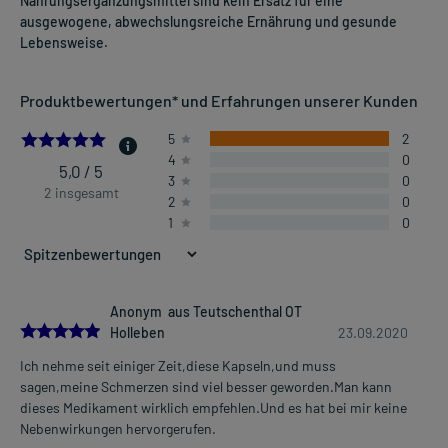
Nahrungsergänzungsmittel sind kein Ersatz für eine
ausgewogene, abwechslungsreiche Ernährung und gesunde
Lebensweise.
Produktbewertungen* und Erfahrungen unserer Kunden
5.0
5
2
4
0
5,0 / 5
3
0
2 insgesamt
2
0
1
0
Anonym aus Teutschenthal OT
5.0
Holleben
23.09.2020
Ich nehme seit einiger Zeit,diese Kapseln,und muss
sagen,meine Schmerzen sind viel besser geworden.Man kann
dieses Medikament wirklich empfehlen.Und es hat bei mir keine
Nebenwirkungen hervorgerufen.