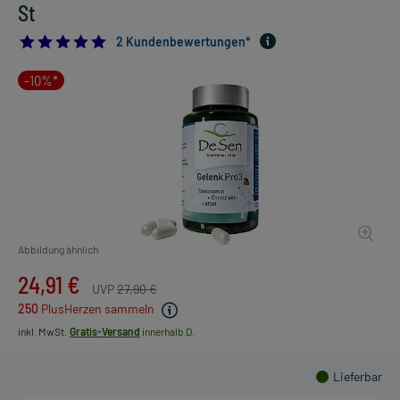
St
5.0
2 Kundenbewertungen*
-10%*
Abbildung ähnlich
24,91 €
UVP
27,90 €
250
PlusHerzen sammeln
inkl. MwSt.
Gratis-Versand
innerhalb D.
Lieferbar