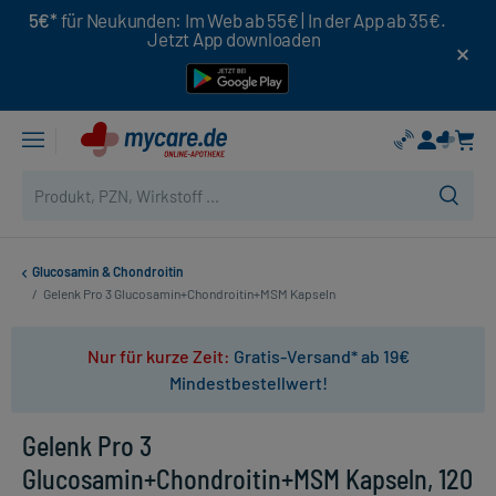
5€*
für Neukunden: Im Web ab 55€ | In der App ab 35€.
Jetzt App downloaden
Glucosamin & Chondroitin
/
Gelenk Pro 3 Glucosamin+Chondroitin+MSM Kapseln
Nur für kurze Zeit:
Gratis-Versand* ab 19€
Mindestbestellwert!
Gelenk Pro 3
Glucosamin+Chondroitin+MSM Kapseln, 120