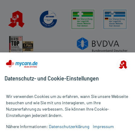
Datenschutz- und Cookie-Einstellungen
Wir verwenden Cookies um zu erfahren, wann Sie unsere Webseite
besuchen und wie Sie mit uns interagieren, um Ihre
Nutzererfahrung zu verbessern. Sie können Ihre Cookie-
Alle Preise gelten inkl. MwSt., ggf. zzgl. Versandkosten
Einstellungen jederzeit ändern.
Informationen auf dieser Website werden ausschließlich für
informative Zwecke zur Verfügung gestellt. Sie ersetzen keinesfalls
Nähere Informationen:
Datenschutzerklärung
Impressum
die Untersuchung und Behandlung durch einen Arzt. Bitte