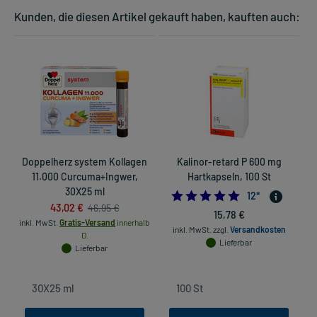
Kunden, die diesen Artikel gekauft haben, kauften auch:
Doppelherz system Kollagen
Kalinor-retard P 600 mg
11.000 Curcuma+Ingwer,
Hartkapseln, 100 St
30X25 ml
5.0
12
*
43,02 €
46,95 €
15,78 €
inkl. MwSt.
Gratis-Versand
innerhalb
inkl. MwSt.
zzgl.
Versandkosten
D.
Lieferbar
Lieferbar