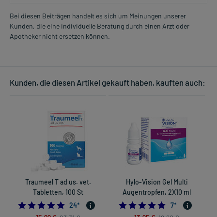
morgens und abends, unabhängig von der Mahlzeit
Bei diesen Beiträgen handelt es sich um Meinungen unserer
Die Gesamtdosis sollte nicht ohne Rücksprache mit einem Arzt
Kunden, die eine individuelle Beratung durch einen Arzt oder
Mehr anzeigen
oder Apotheker überschritten werden.
Apotheker nicht ersetzen können.
Art der Anwendung?
Nehmen Sie das Arzneimittel im Ganzen mit Flüssigkeit (z.B. 1 Glas
Wasser) ein. Bei der Einnahme sollten Sie aufrecht stehen oder
Kunden, die diesen Artikel gekauft haben, kauften auch:
sitzen.
Dauer der Anwendung?
Ohne ärztlichen Rat sollten Sie das Arzneimittel nicht länger als 3
Monate anwenden. Die allgemeine Behandlungsdauer beträgt
mindestens 8 Wochen.
Überdosierung?
Überdosierungserscheinungen sind bisher nicht bekannt. Setzen
Sie sich jedoch bei dem Verdacht auf eine Überdosierung
Traumeel T ad us. vet.
Hylo-Vision Gel Multi
umgehend mit einem Arzt in Verbindung.
Tabletten, 100 St
Augentropfen, 2X10 ml
4.916666666666667
4.8571428571428
24
*
7
*
Einnahme vergessen?