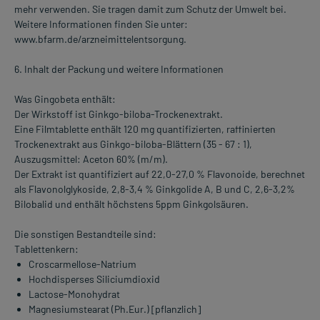
mehr verwenden. Sie tragen damit zum Schutz der Umwelt bei.
Weitere Informationen finden Sie unter:
www.bfarm.de/arzneimittelentsorgung.
6. Inhalt der Packung und weitere Informationen
Was Gingobeta enthält:
Der Wirkstoff ist Ginkgo-biloba-Trockenextrakt.
Eine Filmtablette enthält 120 mg quantifizierten, raffinierten
Trockenextrakt aus Ginkgo-biloba-Blättern (35 - 67 : 1),
Auszugsmittel: Aceton 60% (m/m).
Der Extrakt ist quantifiziert auf 22,0-27,0 % Flavonoide, berechnet
als Flavonolglykoside, 2,8-3,4 % Ginkgolide A, B und C, 2,6-3,2%
Bilobalid und enthält höchstens 5ppm Ginkgolsäuren.
Die sonstigen Bestandteile sind:
Tablettenkern:
Croscarmellose-Natrium
Hochdisperses Siliciumdioxid
Lactose-Monohydrat
Magnesiumstearat (Ph.Eur.) [pflanzlich]