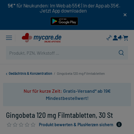
5€*
für Neukunden: Im Web ab 55€ | In der App ab 35€.
Jetzt App downloaden
Gedächtnis & Konzentration
/
Gingobeta 120 mg Filmtabletten
Nur für kurze Zeit:
Gratis-Versand* ab 19€
Mindestbestellwert!
Gingobeta 120 mg Filmtabletten, 30 St
Produkt bewerten & PlusHerzen sichern