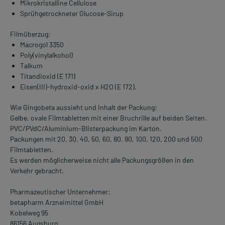
Mikrokristalline Cellulose
Sprühgetrockneter Glucose-Sirup
Filmüberzug:
Macrogol 3350
Poly(vinylalkohol)
Talkum
Titandioxid (E 171)
Eisen(III)-hydroxid-oxid x H2O (E 172).
Wie Gingobeta aussieht und Inhalt der Packung:
Gelbe, ovale Filmtabletten mit einer Bruchrille auf beiden Seiten.
PVC/PVdC/Aluminium-Blisterpackung im Karton.
Packungen mit 20, 30, 40, 50, 60, 80, 90, 100, 120, 200 und 500
Filmtabletten.
Es werden möglicherweise nicht alle Packungsgrößen in den
Verkehr gebracht.
Pharmazeutischer Unternehmer:
betapharm Arzneimittel GmbH
Kobelweg 95
86156 Augsburg