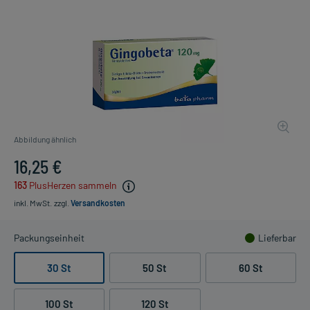
Abbildung ähnlich
16,25 €
163
PlusHerzen sammeln
inkl. MwSt.
zzgl.
Versandkosten
Packungseinheit
Lieferbar
30 St
50 St
60 St
100 St
120 St