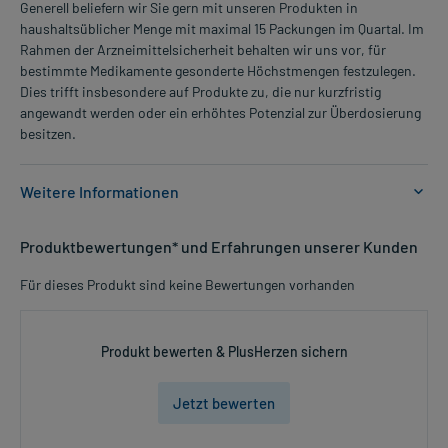
Generell beliefern wir Sie gern mit unseren Produkten in
haushaltsüblicher Menge mit maximal 15 Packungen im Quartal. Im
Rahmen der Arzneimittelsicherheit behalten wir uns vor, für
bestimmte Medikamente gesonderte Höchstmengen festzulegen.
Dies trifft insbesondere auf Produkte zu, die nur kurzfristig
angewandt werden oder ein erhöhtes Potenzial zur Überdosierung
besitzen.
Weitere Informationen
Anwendungsgebiete:
Produktbewertungen* und Erfahrungen unserer Kunden
- Leistungsstörungen durch Veränderungen im Gehirn (Demenz),
wie:
Für dieses Produkt sind keine Bewertungen vorhanden
- Konzentrationsschwäche
- Gedächtnisstörungen
Produkt bewerten & PlusHerzen sichern
Dosierung und Anwendungshinweise:
Erwachsene
Jetzt bewerten
1 Tablette
2-mal täglich