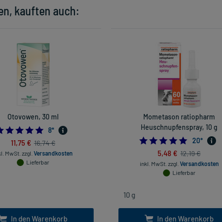
en, kauften auch:
Otovowen, 30 ml
Mometason ratiopharm
Heuschnupfenspray, 10 g
4.875
8
*
5.0
20
*
11,75 €
16,74 €
5,48 €
12,19 €
kl. MwSt.
zzgl.
Versandkosten
Lieferbar
inkl. MwSt.
zzgl.
Versandkosten
Lieferbar
In den Warenkorb
In den Warenkorb