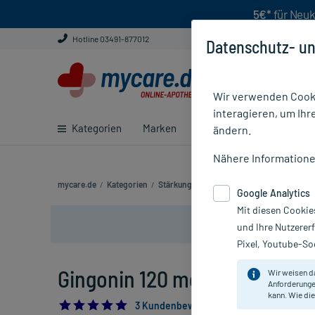
5€*
für Neuk
Hotline 03491-877012
Datenschutz- un
Wir verwenden Cooki
interagieren, um Ihr
Kategorien
Marken
Ratgeber
E-Rezept ei
ändern.
Nähere Information
mycare.de
/
Kategorien
/
Stärkung & Konzentration
/
Gedächtnis & 
Google Analytics
Mit diesen Cookie
und Ihre Nutzerer
Pixel, Youtube-Soc
Gingonin 120 mg Hartkapseln,
Wir weisen d
Anforderunge
kann. Wie die
5.0
3 Kundenbewertungen*