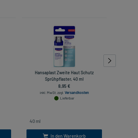
Hansaplast Zweite Haut Schutz
M
Sprühpflaster, 40 ml
Mikr
8,95 €
inkl. MwSt.
zzgl.
Versandkosten
Lieferbar
inkl
In den Warenkorb