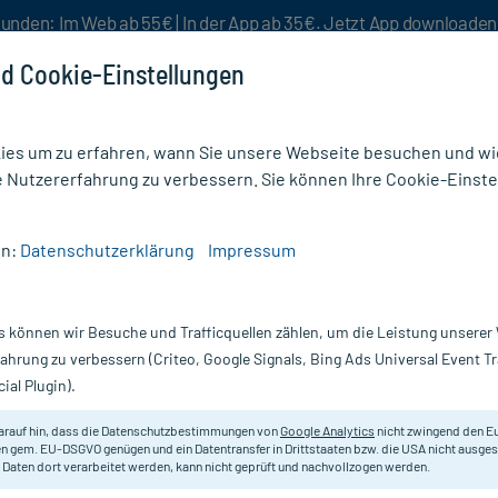
unden: Im Web ab 55€ | In der App ab 35€. Jetzt App downloade
d Cookie-Einstellungen
es um zu erfahren, wann Sie unsere Webseite besuchen und wie
e Nutzererfahrung zu verbessern. Sie können Ihre Cookie-Einste
nlösen
Rezeptur
Aktion %
en:
Datenschutzerklärung
Impressum
Konzentration
/
Gingonin 120 mg Hartkapseln
s können wir Besuche und Trafficquellen zählen, um die Leistung unsere
Nur für kurze Zeit:
Gratis-Versand* ab 19€ Mindestbestellwert!
fahrung zu verbessern (Criteo, Google Signals, Bing Ads Universal Event 
ial Plugin).
 120 St
arauf hin, dass die Datenschutzbestimmungen von
Google Analytics
nicht zwingend den E
Zur Verbesserung einer altersbedi
n gem. EU-DSGVO genügen und ein Datentransfer in Drittstaaten bzw. die USA nicht ausg
 Daten dort verarbeitet werden, kann nicht geprüft und nachvollzogen werden.
bei leichter Demenz.