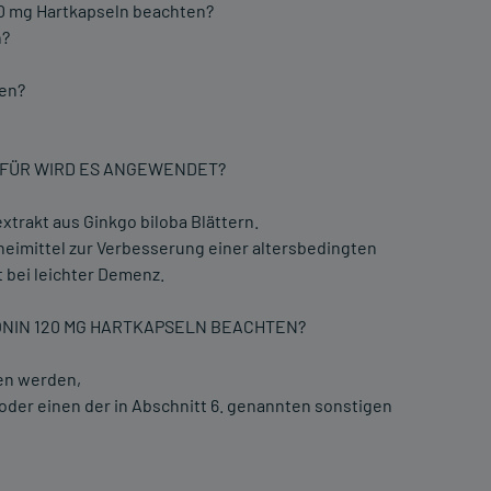
20 mg Hartkapseln beachten?
n?
ren?
WOFÜR WIRD ES ANGEWENDET?
trakt aus Ginkgo biloba Blättern.
zneimittel zur Verbesserung einer altersbedingten
 bei leichter Demenz.
GONIN 120 MG HARTKAPSELN BEACHTEN?
en werden,
oder einen der in Abschnitt 6. genannten sonstigen