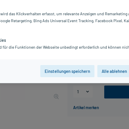
Darreichung:
Ha
Inhalt:
12
 wird das Klickverhalten erfasst, um relevante Anzeigen und Remarketing
PZN:
1
Google Retargeting, Bing Ads Universal Event Tracking, Facebook Pixel, Ka
Hersteller:
T
36,43 €
UVP
74,98 €
365
kies
inkl. MwSt.
Gratis-Versand
innerhalb D.
d für die Funktionen der Webseite unbedingt erforderlich und können nich
Packungseinheit
Einstellungen speichern
Alle ablehnen
30 St
60 St