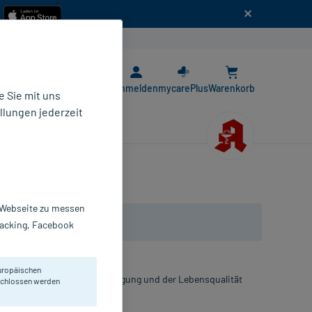
n
E-Rezept App
Anmelden
mycarePlus
Warenkorb
 Sie mit uns
llungen jederzeit
r Webseite zu messen
Tracking, Facebook
uropäischen
ngten kognitiven Beeinträchtigung und der Lebensqualität
eschlossen werden