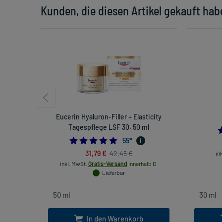
Kunden, die diesen Artikel gekauft hab
Eucerin Hyaluron-Filler + Elasticity
Tagespflege LSF 30, 50 ml
4.836363636363636
55
*
31,79 €
42,45 €
in
inkl. MwSt.
Gratis-Versand
innerhalb D.
Lieferbar
In den Warenkorb