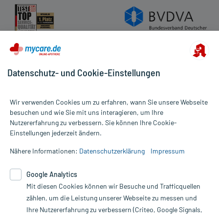
Wirkstoff
Ginkgolsäuren
0,4 Mikrogramm
Hilfsstoff
Croscarmellose natrium
+
Hilfsstoff
Siliciumdioxid, hochdisperses
+
Hilfsstoff
Hypromellose
+
Hilfsstoff
Lactose-1-Wasser
+
Hilfsstoff
Macrogol 1500
+
Datenschutz- und Cookie-Einstellungen
Hilfsstoff
Magnesium stearat
+
Hilfsstoff
Maisstärke
+
Hilfsstoff
Cellulose, mikrokristalline
+
Wir verwenden Cookies um zu erfahren, wann Sie unsere Webseite
Dimeticon-Siliciumdioxid-?-hydro-?-
besuchen und wie Sie mit uns interagieren, um Ihre
Hilfsstoff
octadecyloxypoly(oxyethylen)-5-
+
Nutzererfahrung zu verbessern. Sie können Ihre Cookie-
Alle Preise gelten inkl. MwSt., ggf. zzgl. Versandkosten
Sorbinsäure-Wasser
Einstellungen jederzeit ändern.
Informationen auf dieser Website werden ausschließlich für
Hilfsstoff
Talkum
+
informative Zwecke zur Verfügung gestellt. Sie ersetzen keinesfalls
Nähere Informationen:
Datenschutzerklärung
Impressum
Hilfsstoff
Eisen(III)-oxid
+
die Untersuchung und Behandlung durch einen Arzt. Bitte
beachten Sie, dass hierdurch weder Diagnosen gestellt noch
Wirkungsweise:
Google Analytics
Therapien eingeleitet werden können. | Diese Webseite benutzt
Wie wirkt der Inhaltsstoff des Arzneimittels?
Mit diesen Cookies können wir Besuche und Trafficquellen
Google Analytics. Lesen Sie bitte dazu die wichtigen Hinweise in
unserer Datenschutzerklärung. Für den Widerruf einer Bestellung
zählen, um die Leistung unserer Webseite zu messen und
Die Inhaltsstoffe entstammen der Pflanze Ginkgo und wirken als
nutzen Sie das Formular:
Ihre Nutzererfahrung zu verbessern (Criteo, Google Signals,
natürliches Gemisch. Zu der Pflanze selbst: