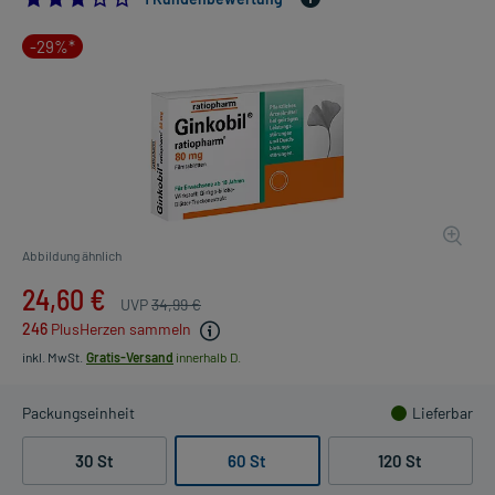
-29%*
Abbildung ähnlich
24,60 €
UVP
34,99 €
246
PlusHerzen sammeln
inkl. MwSt.
Gratis-Versand
innerhalb D.
Packungseinheit
Lieferbar
30 St
60 St
120 St