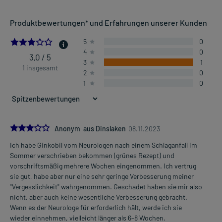
Anwendungsgebiete:
Produktbewertungen* und Erfahrungen unserer Kunden
- Leistungsstörungen durch Veränderungen im Gehirn (Demenz),
wie:
3.0
5
0
- Konzentrationsschwäche
4
0
- Gedächtnisstörungen
3,0 / 5
3
1
- Durchblutungsstörungen, vor allem der Arme und der Beine
1 insgesamt
2
0
(periphere arterielle Verschlusskrankheit)
1
0
- Schwindel
- Tinnitus (Ohrgeräusche), zur unterstützenden Behandlung
Dosierung und Anwendungshinweise:
3.0
Anonym aus Dinslaken
08.11.2023
Jugendliche ab 12 Jahren und Erwachsene
Ich habe Ginkobil vom Neurologen nach einem Schlaganfall im
1 Tablette
Mehr anzeigen
Sommer verschrieben bekommen (grünes Rezept) und
2-3 mal täglich
vorschriftsmäßig mehrere Wochen eingenommen. Ich vertrug
unabhängig von der Mahlzeit
sie gut, habe aber nur eine sehr geringe Verbesserung meiner
"Vergesslichkeit" wahrgenommen. Geschadet haben sie mir also
Jugendliche ab 12 Jahren und Erwachsene
nicht, aber auch keine wesentliche Verbesserung gebracht.
1 Tablette
Wenn es der Neurologe für erforderlich hält, werde ich sie
2-mal täglich
wieder einnehmen, vielleicht länger als 6-8 Wochen.
morgens und abends, unabhängig von der Mahlzeit