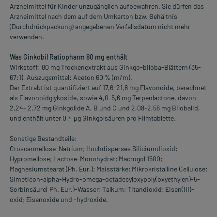
Arzneimittel für Kinder unzugänglich aufbewahren. Sie dürfen das
Arzneimittel nach dem auf dem Umkarton bzw. Behältnis
(Durchdrückpackung) angegebenen Verfallsdatum nicht mehr
verwenden.
Was Ginkobil Ratiopharm 80 mg enthält
Wirkstoff: 80 mg Trockenextrakt aus Ginkgo-biloba-Blättern (35-
67:1), Auszugsmittel: Aceton 60 % (m/m).
Der Extrakt ist quantifiziert auf 17,6-21,6 mg Flavonoide, berechnet
als Flavonoidglykoside, sowie 4,0-5,6 mg Terpenlactone, davon
2,24- 2,72 mg Ginkgolide A, B und C und 2,08-2,56 mg Bilobalid,
und enthält unter 0,4 µg Ginkgolsäuren pro Filmtablette.
Sonstige Bestandteile:
Croscarmellose-Natrium; Hochdisperses Siliciumdioxid;
Hypromellose; Lactose-Monohydrat; Macrogol 1500;
Magnesiumstearat (Ph. Eur.); Maisstärke; Mikrokristalline Cellulose;
Simeticon-alpha-Hydro-omega-octadecyloxypoly(oxyethylen)-5-
Sorbinsäure( Ph. Eur.)-Wasser; Talkum; Titandioxid; Eisen(III)-
oxid; Eisenoxide und -hydroxide.