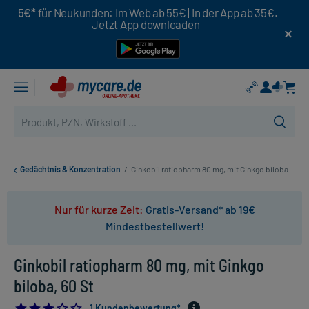
5€*
für Neukunden: Im Web ab 55€ | In der App ab 35€.
Jetzt App downloaden
Gedächtnis & Konzentration
/
Ginkobil ratiopharm 80 mg, mit Ginkgo biloba
Nur für kurze Zeit:
Gratis-Versand* ab 19€
Mindestbestellwert!
Ginkobil ratiopharm 80 mg, mit Ginkgo
biloba, 60 St
3.0
1 Kundenbewertung*