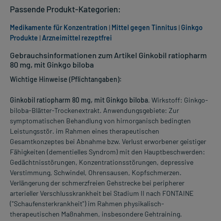
Passende Produkt-Kategorien:
Medikamente für Konzentration
|
Mittel gegen Tinnitus
|
Ginkgo
Produkte
|
Arzneimittel rezeptfrei
Gebrauchsinformationen zum Artikel Ginkobil ratiopharm
80 mg, mit Ginkgo biloba
Wichtige Hinweise (Pflichtangaben):
Ginkobil ratiopharm 80 mg, mit Ginkgo biloba
. Wirkstoff: Ginkgo-
biloba-Blätter-Trockenextrakt. Anwendungsgebiete: Zur
symptomatischen Behandlung von hirnorganisch bedingten
Leistungsstör. im Rahmen eines therapeutischen
Gesamtkonzeptes bei Abnahme bzw. Verlust erworbener geistiger
Fähigkeiten (dementielles Syndrom) mit den Hauptbeschwerden:
Gedächtnisstörungen, Konzentrationsstörungen, depressive
Verstimmung, Schwindel, Ohrensausen, Kopfschmerzen.
Verlängerung der schmerzfreien Gehstrecke bei peripherer
arterieller Verschlusskrankheit bei Stadium II nach FONTAINE
("Schaufensterkrankheit") im Rahmen physikalisch-
therapeutischen Maßnahmen, insbesondere Gehtraining.