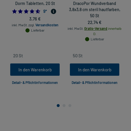
Dorm Tabletten, 20 St
DracoPor Wundverband
3,8x3,8 cm steril hautfarben,
4.555555555555555
9
*
50 St
3,76 €
22,74 €
inkl. MwSt.
zzgl.
Versandkosten
inkl. MwSt.
Gratis-Versand
innerhalb
Lieferbar
in
D.
Lieferbar
In den Warenkorb
In den Warenkorb
Detail- & Pflichtinformationen
Detail- & Pflichtinformationen