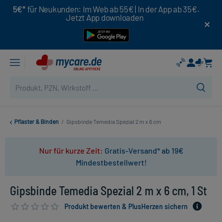
5€*
für Neukunden: Im Web ab 55€ | In der App ab 35€.
Jetzt App downloaden
Pflaster & Binden
/
Gipsbinde Temedia Spezial 2 m x 6 cm
Nur für kurze Zeit:
Gratis-Versand* ab 19€
Mindestbestellwert!
Gipsbinde Temedia Spezial 2 m x 6 cm, 1 St
Produkt bewerten & PlusHerzen sichern