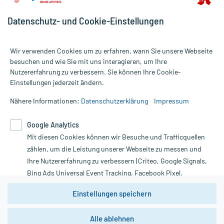
Datenschutz- und Cookie-Einstellungen
Wir verwenden Cookies um zu erfahren, wann Sie unsere Webseite
besuchen und wie Sie mit uns interagieren, um Ihre
Nutzererfahrung zu verbessern. Sie können Ihre Cookie-
Alle Preise gelten inkl. MwSt., ggf. zzgl. Versandkosten
Einstellungen jederzeit ändern.
Informationen auf dieser Website werden ausschließlich für
informative Zwecke zur Verfügung gestellt. Sie ersetzen keinesfalls
Nähere Informationen:
Datenschutzerklärung
Impressum
die Untersuchung und Behandlung durch einen Arzt. Bitte
beachten Sie, dass hierdurch weder Diagnosen gestellt noch
Google Analytics
Therapien eingeleitet werden können. | Diese Webseite benutzt
Mit diesen Cookies können wir Besuche und Trafficquellen
Google Analytics. Lesen Sie bitte dazu die wichtigen Hinweise in
unserer Datenschutzerklärung. Für den Widerruf einer Bestellung
zählen, um die Leistung unserer Webseite zu messen und
nutzen Sie das Formular:
Ihre Nutzererfahrung zu verbessern (Criteo, Google Signals,
Bing Ads Universal Event Tracking, Facebook Pixel,
Vertrag widerrufen
Youtube-Social Plugin).
Einstellungen speichern
Wir weisen darauf hin, dass die
Datenschutzbestimmungen von
Google Analytics
nicht
Alle ablehnen
*Hinweise zu unseren Aktionen und Bewertungen
zwingend den Europäischen Anforderungen gem. EU-