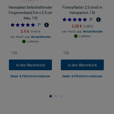
Hansaplast Selbsthaftender
Fixierpflaster 2,5 cmx5 m
Fingerverband 5 m x 2,5 cm
transparent, 1 St
blau, 1 St
5.0
3
*
4.714285714285714
7
*
2,28 €
2,38 €
3,11 €
3,45 €
inkl. MwSt.
zzgl.
Versandkosten
Lieferbar
inkl. MwSt.
zzgl.
Versandkosten
Lieferbar
In den Warenkorb
In den Warenkorb
Detail- & Pflichtinformationen
Detail- & Pflichtinformationen