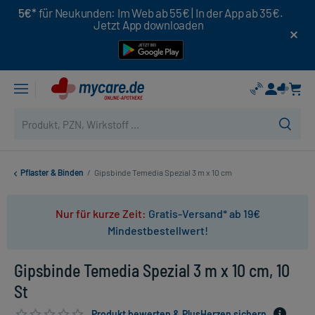
5€*
für Neukunden: Im Web ab 55€ | In der App ab 35€.
Jetzt App downloaden
Pflaster & Binden
/
Gipsbinde Temedia Spezial 3 m x 10 cm
Nur für kurze Zeit:
Gratis-Versand* ab 19€
Mindestbestellwert!
Gipsbinde Temedia Spezial 3 m x 10 cm, 10
St
Produkt bewerten & PlusHerzen sichern