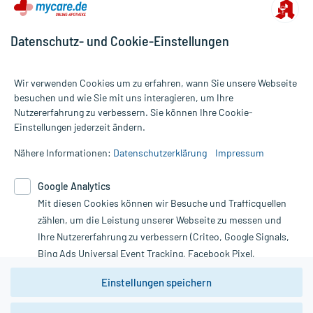
Datenschutz- und Cookie-Einstellungen
Wir verwenden Cookies um zu erfahren, wann Sie unsere Webseite
besuchen und wie Sie mit uns interagieren, um Ihre
Nutzererfahrung zu verbessern. Sie können Ihre Cookie-
Alle Preise gelten inkl. MwSt., ggf. zzgl. Versandkosten
Einstellungen jederzeit ändern.
Informationen auf dieser Website werden ausschließlich für
informative Zwecke zur Verfügung gestellt. Sie ersetzen keinesfalls
Nähere Informationen:
Datenschutzerklärung
Impressum
die Untersuchung und Behandlung durch einen Arzt. Bitte
beachten Sie, dass hierdurch weder Diagnosen gestellt noch
Google Analytics
Therapien eingeleitet werden können. | Diese Webseite benutzt
Mit diesen Cookies können wir Besuche und Trafficquellen
Google Analytics. Lesen Sie bitte dazu die wichtigen Hinweise in
unserer Datenschutzerklärung. Für den Widerruf einer Bestellung
zählen, um die Leistung unserer Webseite zu messen und
nutzen Sie das Formular:
Ihre Nutzererfahrung zu verbessern (Criteo, Google Signals,
Bing Ads Universal Event Tracking, Facebook Pixel,
Vertrag widerrufen
Youtube-Social Plugin).
Einstellungen speichern
Wir weisen darauf hin, dass die
Datenschutzbestimmungen von
Google Analytics
nicht