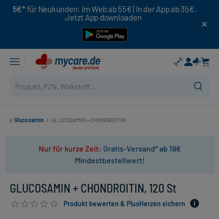
5€*
für Neukunden: Im Web ab 55€ | In der App ab 35€.
Jetzt App downloaden
Glucosamin
/
GLUCOSAMIN + CHONDROITIN
Nur für kurze Zeit:
Gratis-Versand* ab 19€
Mindestbestellwert!
GLUCOSAMIN + CHONDROITIN, 120 St
Produkt bewerten & PlusHerzen sichern