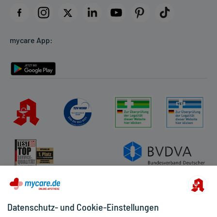
Datenschutz
Cookie-Einstellungen
mycare App:
Rückgabe/Widerruf
Barrierefreiheitserklärung
Datenschutz- und Cookie-Einstellungen