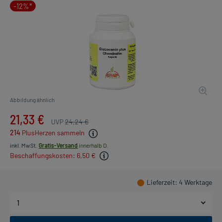
-12%*
Abbildung ähnlich
21,33 €
UVP
24,24 €
214
PlusHerzen sammeln
inkl. MwSt.
Gratis-Versand
innerhalb D.
Beschaffungskosten: 6,50 €
Lieferzeit
: 4 Werktage