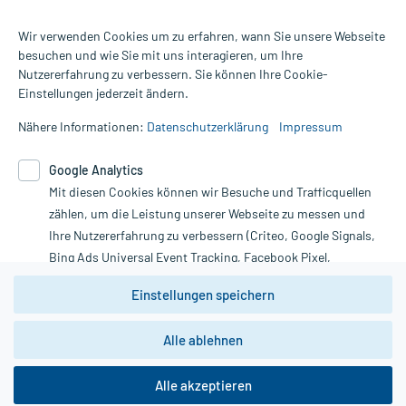
Wir verwenden Cookies um zu erfahren, wann Sie unsere Webseite
besuchen und wie Sie mit uns interagieren, um Ihre
Nutzererfahrung zu verbessern. Sie können Ihre Cookie-
Alle Preise gelten inkl. MwSt., ggf. zzgl. Versandkosten
Einstellungen jederzeit ändern.
Informationen auf dieser Website werden ausschließlich für
informative Zwecke zur Verfügung gestellt. Sie ersetzen keinesfalls
Nähere Informationen:
Datenschutzerklärung
Impressum
die Untersuchung und Behandlung durch einen Arzt. Bitte
beachten Sie, dass hierdurch weder Diagnosen gestellt noch
Google Analytics
Therapien eingeleitet werden können. | Diese Webseite benutzt
Google Analytics. Lesen Sie bitte dazu die wichtigen Hinweise in
Mit diesen Cookies können wir Besuche und Trafficquellen
unserer Datenschutzerklärung. Für den Widerruf einer Bestellung
zählen, um die Leistung unserer Webseite zu messen und
nutzen Sie das Formular:
Ihre Nutzererfahrung zu verbessern (Criteo, Google Signals,
Bing Ads Universal Event Tracking, Facebook Pixel,
Vertrag widerrufen
Youtube-Social Plugin).
Einstellungen speichern
Wir weisen darauf hin, dass die
Datenschutzbestimmungen von
Google Analytics
nicht
*Hinweise zu unseren Aktionen und Bewertungen
Alle ablehnen
zwingend den Europäischen Anforderungen gem. EU-
DSGVO genügen und ein Datentransfer in Drittstaaten bzw.
die USA nicht ausgeschlossen werden kann. Wie die
Alle akzeptieren
Daten dort verarbeitet werden, kann nicht geprüft und
copyright @ 2026 Roland Helle e.K. - Versandapotheke - Alle Rechte vorbehalten
nachvollzogen werden.