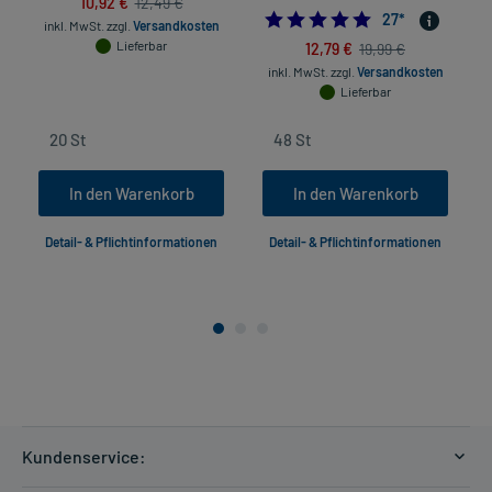
10,92 €
12,49 €
4.7037037037037
27
*
inkl. MwSt.
zzgl.
Versandkosten
Lieferbar
12,79 €
19,99 €
inkl. MwSt.
zzgl.
Versandkosten
Lieferbar
In den Warenkorb
In den Warenkorb
Detail- & Pflichtinformationen
Detail- & Pflichtinformationen
Kundenservice: