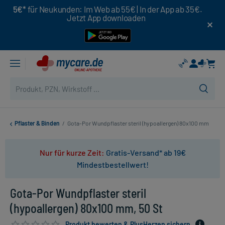
5€*
für Neukunden: Im Web ab 55€ | In der App ab 35€.
Jetzt App downloaden
Pflaster & Binden
/
Gota-Por Wundpflaster steril (hypoallergen) 80x100 mm
Nur für kurze Zeit:
Gratis-Versand* ab 19€
Mindestbestellwert!
Gota-Por Wundpflaster steril
(hypoallergen) 80x100 mm, 50 St
Produkt bewerten & PlusHerzen sichern