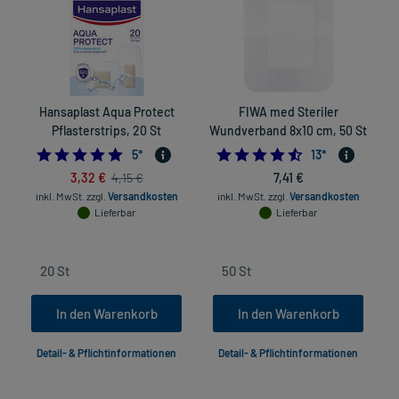
Hansaplast Aqua Protect
FIWA med Steriler
Pflasterstrips, 20 St
Wundverband 8x10 cm, 50 St
5.0
4.5384615384615
5
*
13
*
in
3,32 €
7,41 €
4,15 €
inkl. MwSt.
zzgl.
Versandkosten
inkl. MwSt.
zzgl.
Versandkosten
Lieferbar
Lieferbar
In den Warenkorb
In den Warenkorb
Detail- & Pflichtinformationen
Detail- & Pflichtinformationen