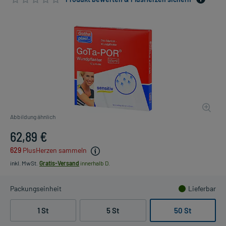
Abbildung ähnlich
62,89 €
629
PlusHerzen sammeln
inkl. MwSt.
Gratis-Versand
innerhalb D.
Packungseinheit
Lieferbar
1 St
5 St
50 St