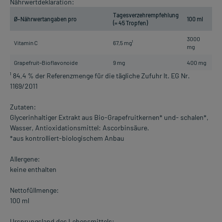
Nährwertdeklaration:
Tagesverzehrempfehlung
Ø–Nährwertangaben pro
100 ml
(= 45 Tropfen)
3000
Vitamin C
67,5 mg¹
mg
Grapefruit–Bioflavonoide
9 mg
400 mg
¹ 84,4 % der Referenzmenge für die tägliche Zufuhr lt. EG Nr.
1169/2011
Zutaten:
Glycerinhaltiger Extrakt aus Bio-Grapefruitkernen* und- schalen*,
Wasser, Antioxidationsmittel: Ascorbinsäure.
*aus kontrolliert-biologischem Anbau
Allergene:
keine enthalten
Nettofüllmenge:
100 ml
Ursprungsland des Lebensmittels: