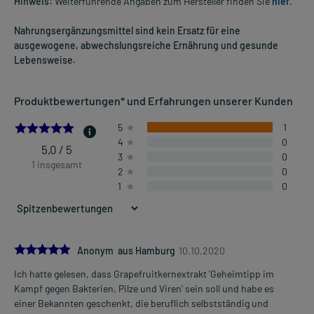
Hinweis:
Weiterführende Angaben zum Hersteller finden Sie
hier
.
Nahrungsergänzungsmittel sind kein Ersatz für eine
ausgewogene, abwechslungsreiche Ernährung und gesunde
Lebensweise.
Produktbewertungen* und Erfahrungen unserer Kunden
5.0
5
1
4
0
5,0 / 5
3
0
1 insgesamt
2
0
1
0
5.0
Anonym aus Hamburg
10.10.2020
Ich hatte gelesen, dass Grapefruitkernextrakt 'Geheimtipp im
Kampf gegen Bakterien, Pilze und Viren' sein soll und habe es
einer Bekannten geschenkt, die beruflich selbstständig und