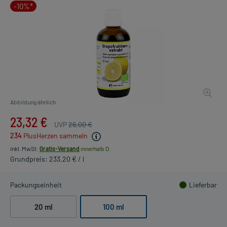
-10%*
Abbildung ähnlich
23,32 €
UVP
26,00 €
234
PlusHerzen sammeln
inkl. MwSt.
Gratis-Versand
innerhalb D.
Grundpreis: 233,20 € / l
Packungseinheit
Lieferbar
20 ml
100 ml