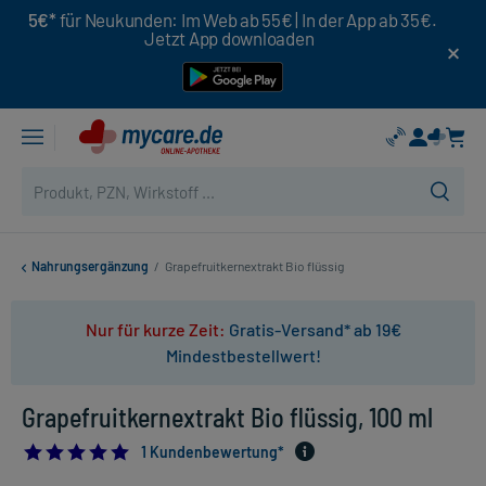
5€*
für Neukunden: Im Web ab 55€ | In der App ab 35€.
Jetzt App downloaden
Nahrungsergänzung
/
Grapefruitkernextrakt Bio flüssig
Nur für kurze Zeit:
Gratis-Versand* ab 19€
Mindestbestellwert!
Grapefruitkernextrakt Bio flüssig, 100 ml
5.0
1 Kundenbewertung*