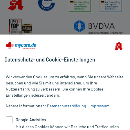
Datenschutz- und Cookie-Einstellungen
Wir verwenden Cookies um zu erfahren, wann Sie unsere Webseite
besuchen und wie Sie mit uns interagieren, um Ihre
Nutzererfahrung zu verbessern. Sie können Ihre Cookie-
Alle Preise gelten inkl. MwSt., ggf. zzgl. Versandkosten
Einstellungen jederzeit ändern.
Informationen auf dieser Website werden ausschließlich für
informative Zwecke zur Verfügung gestellt. Sie ersetzen keinesfalls
Nähere Informationen:
Datenschutzerklärung
Impressum
die Untersuchung und Behandlung durch einen Arzt. Bitte
beachten Sie, dass hierdurch weder Diagnosen gestellt noch
Google Analytics
Therapien eingeleitet werden können. | Diese Webseite benutzt
Mit diesen Cookies können wir Besuche und Trafficquellen
Google Analytics. Lesen Sie bitte dazu die wichtigen Hinweise in