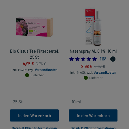
Bio Cistus Tee Filterbeutel,
Nasenspray AL 0,1%, 10 ml
25 St
4.8793103448275
116
*
4,95 €
5,76 €
2,98 €
4,97 €
inkl. MwSt.
zzgl.
Versandkosten
inkl. MwSt.
zzgl.
Versandkosten
Lieferbar
Lieferbar
in
In den Warenkorb
In den Warenkorb
Detail- & Pflichtinformationen
Detail- & Pflichtinformationen