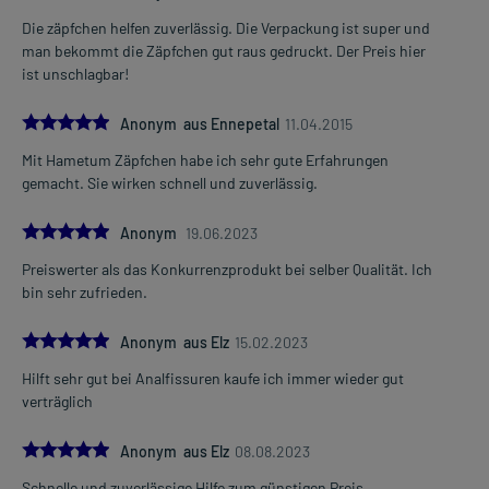
Eine vom Arzt verordnete Dosierung kann von den Angaben der
Die zäpfchen helfen zuverlässig. Die Verpackung ist super und
Packungsbeilage abweichen. Da der Arzt sie individuell abstimmt,
man bekommt die Zäpfchen gut raus gedruckt. Der Preis hier
sollten Sie das Arzneimittel daher nach seinen Anweisungen
ist unschlagbar!
anwenden.
5.0
Anonym aus Ennepetal
11.04.2015
Gegenanzeigen:
Mit Hametum Zäpfchen habe ich sehr gute Erfahrungen
Was spricht gegen eine Anwendung?
gemacht. Sie wirken schnell und zuverlässig.
- Überempfindlichkeit gegen die Inhaltsstoffe
5.0
Anonym
19.06.2023
Welche Altersgruppe ist zu beachten?
Preiswerter als das Konkurrenzprodukt bei selber Qualität. Ich
- Kinder unter 12 Jahren: Das Arzneimittel sollte in dieser
bin sehr zufrieden.
Altersgruppe in der Regel nicht angewendet werden.
5.0
Anonym aus Elz
15.02.2023
Was ist mit Schwangerschaft und Stillzeit?
- Schwangerschaft: Wenden Sie sich an Ihren Arzt. Es spielen
Hilft sehr gut bei Analfissuren kaufe ich immer wieder gut
verschiedene Überlegungen eine Rolle, ob und wie das Arzneimittel
verträglich
in der Schwangerschaft angewendet werden kann.
- Stillzeit: Wenden Sie sich an Ihren Arzt oder Apotheker. Er wird
5.0
Anonym aus Elz
08.08.2023
Ihre besondere Ausgangslage prüfen und Sie entsprechend
beraten, ob und wie Sie mit dem Stillen weitermachen können.
Schnelle und zuverlässige Hilfe zum günstigen Preis