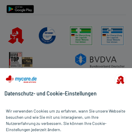
Barrierefreiheitserklärung
Datenschutz- und Cookie-Einstellungen
Wir verwenden Cookies um zu erfahren, wann Sie unsere Webseite
besuchen und wie Sie mit uns interagieren, um Ihre
Nutzererfahrung zu verbessern. Sie können Ihre Cookie-
Alle Preise gelten inkl. MwSt., ggf. zzgl. Versandkosten
Einstellungen jederzeit ändern.
Informationen auf dieser Website werden ausschließlich für