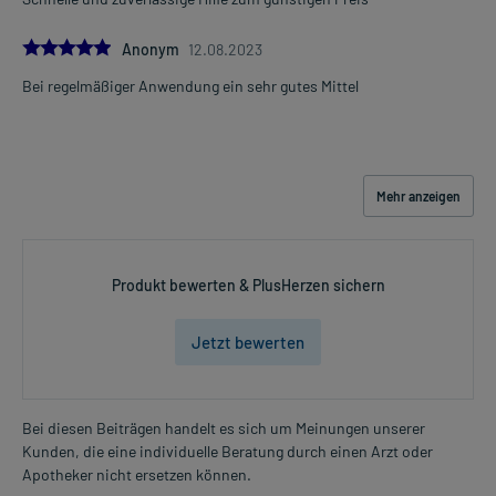
Ist Ihnen das Arzneimittel trotz einer Gegenanzeige verordnet
5.0
Anonym
12.08.2023
worden, sprechen Sie mit Ihrem Arzt oder Apotheker. Der
Bei regelmäßiger Anwendung ein sehr gutes Mittel
therapeutische Nutzen kann höher sein, als das Risiko, das die
Anwendung bei einer Gegenanzeige in sich birgt.
Nebenwirkungen:
Mehr anzeigen
Welche unerwünschten Wirkungen können auftreten?
Für das Arzneimittel sind nur Nebenwirkungen beschrieben, die
bisher nur in Ausnahmefällen aufgetreten sind.
Produkt bewerten & PlusHerzen sichern
Bemerken Sie eine Befindlichkeitsstörung oder Veränderung
während der Behandlung, wenden Sie sich an Ihren Arzt oder
Jetzt bewerten
Apotheker.
Für die Information an dieser Stelle werden vor allem
Bei diesen Beiträgen handelt es sich um Meinungen unserer
Nebenwirkungen berücksichtigt, die bei mindestens einem von
Kunden, die eine individuelle Beratung durch einen Arzt oder
1.000 behandelten Patienten auftreten.
Apotheker nicht ersetzen können.