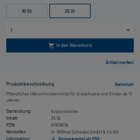
10 St
25 St
In den Warenkorb
Produktbeschreibung
Hametum
Pflanzliches Hämorrhoidenmittel für Erwachsene und Kinder ab 12
Jahren.
Darreichung:
Suppositorien
Inhalt:
25 St
PZN:
07619576
Hersteller:
Dr.Willmar Schwabe GmbH & Co.KG
Information:
Beipackzettel als PDF