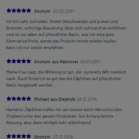
Sie den Darm möglichst.
5.0
Anonym
20.03.2021
Dauer der Anwendung?
Ich bin sehr zufrieden, lindert Beschwerden wie jucken und
Ohne ärztlichen Rat sollten Sie das Arzneimittel nicht länger als 4
Brennen, sofortige Besserung, lässt sich schmerzfrei einführen
Wochen anwenden. Bei länger anhaltenden oder regelmäßig
und ist vor allem auf pflanzlicher Basis, was ich eine gute
wiederkehrenden Beschwerden sollten Sie Ihren Arzt aufsuchen.
Alternative finde, werde das Produkt immer wieder kaufen,
kann ich nur weiter empfehlen.
Überdosierung?
Wird das Arzneimittel wie beschrieben angewendet, sind keine
5.0
Anonym aus Hannover
29.07.2021
Überdosierungserscheinungen bekannt. Im Zweifelsfall wenden
Sie sich an Ihren Arzt.
Meine Frau sagt, die Wirkung ist gut, der Juckreits läßt merklich
nach. Auch finde ich es gut das die Zäpfchen auf pflanzlicher
Anwendung vergessen?
Basis hergestellt werden.
Setzen Sie die Anwendung zum nächsten vorgeschriebenen
Zeitpunkt ganz normal (also nicht mit der doppelten Menge) fort.
5.0
Michael aus Diepholz
08.12.2019
Generell gilt: Achten Sie vor allem bei Säuglingen, Kleinkindern und
Hametun Zäpfchen helfen mir am besten beim Hämorrhoiden
älteren Menschen auf eine gewissenhafte Dosierung. Im
Problem unter den ganzen Produkten. Am Anfang leichte
Zweifelsfalle fragen Sie Ihren Arzt oder Apotheker nach etwaigen
Reizung, aber dann einfach sehr erleichternd
Auswirkungen oder Vorsichtsmaßnahmen.
5.0
Anonym
23.12.2019