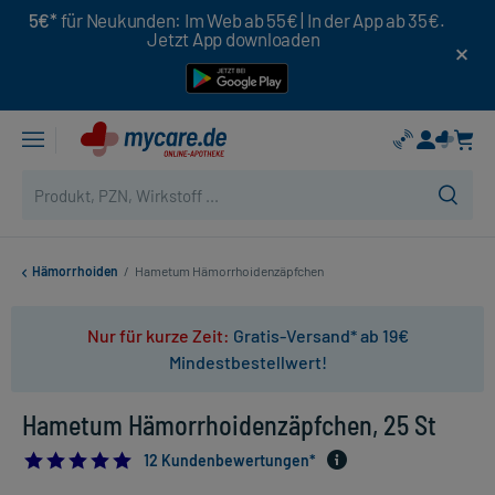
5€*
für Neukunden: Im Web ab 55€ | In der App ab 35€.
Jetzt App downloaden
Hämorrhoiden
/
Hametum Hämorrhoidenzäpfchen
Nur für kurze Zeit:
Gratis-Versand* ab 19€
Mindestbestellwert!
Hametum Hämorrhoidenzäpfchen, 25 St
4.916666666666667
12 Kundenbewertungen*