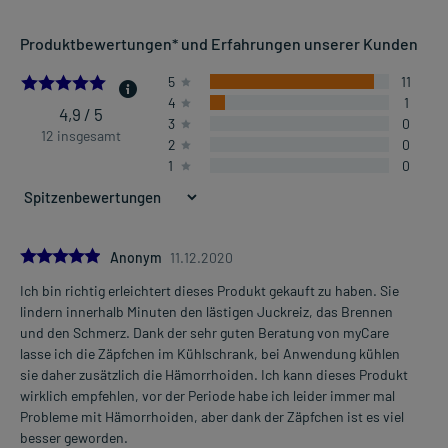
Anwendungsgebiete:
Produktbewertungen* und Erfahrungen unserer Kunden
- Juckreiz und Schmerzen im Analbereich, wie bei:
- Hämorrhoiden, leichte Formen
4.916666666666667
5
11
4
1
4,9 / 5
3
0
Dosierung und Anwendungshinweise:
12 insgesamt
2
0
Jugendliche ab 12 Jahren und Erwachsene
1
0
1 Zäpfchen
2-mal täglich
morgens und abends, nach dem Stuhlgang
Jugendliche ab 12 Jahren und Erwachsene
5.0
Anonym
11.12.2020
1 Zäpfchen
Ich bin richtig erleichtert dieses Produkt gekauft zu haben. Sie
mehrmals täglich
Mehr anzeigen
lindern innerhalb Minuten den lästigen Juckreiz, das Brennen
nach dem Stuhlgang
und den Schmerz. Dank der sehr guten Beratung von myCare
lasse ich die Zäpfchen im Kühlschrank, bei Anwendung kühlen
Die Gesamtdosis sollte nicht ohne Rücksprache mit einem Arzt
sie daher zusätzlich die Hämorrhoiden. Ich kann dieses Produkt
oder Apotheker überschritten werden.
wirklich empfehlen, vor der Periode habe ich leider immer mal
Probleme mit Hämorrhoiden, aber dank der Zäpfchen ist es viel
Art der Anwendung?
besser geworden.
Führen Sie das Arzneimittel in den Enddarm ein. Zuvor entleeren