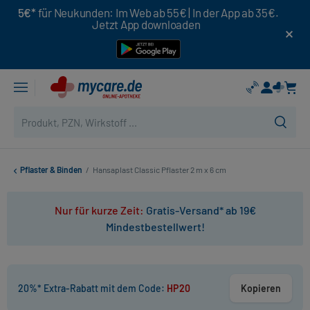
5€*
für Neukunden: Im Web ab 55€ | In der App ab 35€.
Jetzt App downloaden
Pflaster & Binden
/
Hansaplast Classic Pflaster 2 m x 6 cm
Nur für kurze Zeit:
Gratis-Versand* ab 19€
Mindestbestellwert!
20%* Extra-Rabatt mit dem Code:
HP20
Kopieren