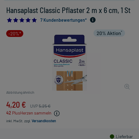
Hansaplast Classic Pflaster 2 m x 6 cm, 1 St
4.857142857142857
7 Kundenbewertungen*
-20%*
Abbildung ähnlich
4,20 €
UVP
5,25 €
42
PlusHerzen sammeln
inkl. MwSt.
zzgl.
Versandkosten
Lieferbar