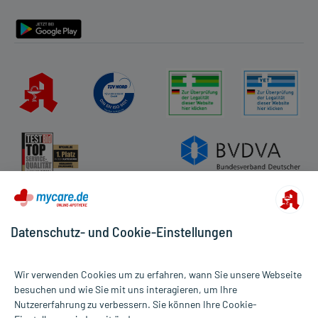
Barrierefreiheitserklärung
Datenschutz- und Cookie-Einstellungen
Wir verwenden Cookies um zu erfahren, wann Sie unsere Webseite
besuchen und wie Sie mit uns interagieren, um Ihre
Nutzererfahrung zu verbessern. Sie können Ihre Cookie-
Alle Preise gelten inkl. MwSt., ggf. zzgl. Versandkosten