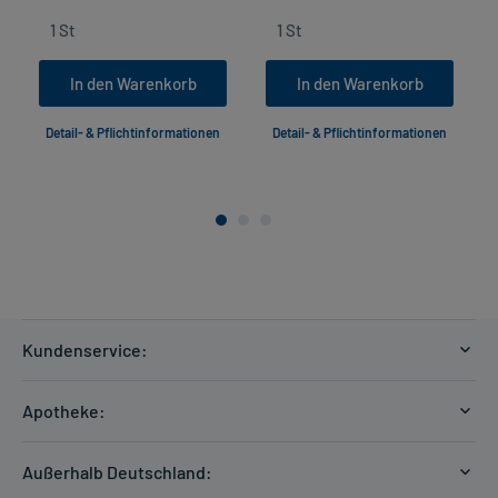
In den Warenkorb
In den Warenkorb
Detail- & Pflichtinformationen
Detail- & Pflichtinformationen
Kundenservice:
Versandkosten
Apotheke:
Zahlungsarten
Ratgeber
Kontakt
Außerhalb Deutschland:
E-Rezept
FAQ