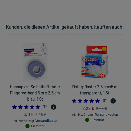
Kunden, die diesen Artikel gekauft haben, kauften auch:
Hansaplast Selbsthaftender
Fixierpflaster 2,5 cmx5 m
Fingerverband 5 m x 2,5 cm
transparent, 1 St
blau, 1 St
5.0
3
*
4.714285714285714
7
*
2,28 €
2,38 €
3,11 €
3,45 €
inkl. MwSt.
zzgl.
Versandkosten
Lieferbar
inkl. MwSt.
zzgl.
Versandkosten
Lieferbar