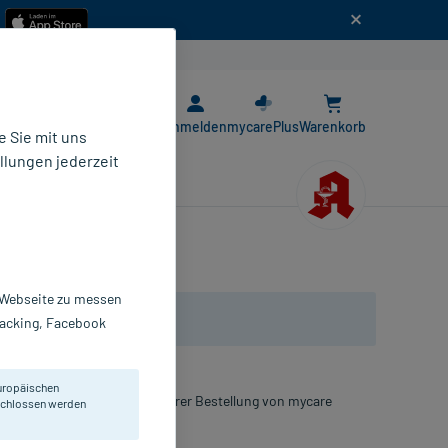
n
E-Rezept App
Anmelden
mycarePlus
Warenkorb
 Sie mit uns
llungen jederzeit
r Webseite zu messen
Tracking, Facebook
uropäischen
 als Rezeptur direkt nach Ihrer Bestellung von mycare
eschlossen werden