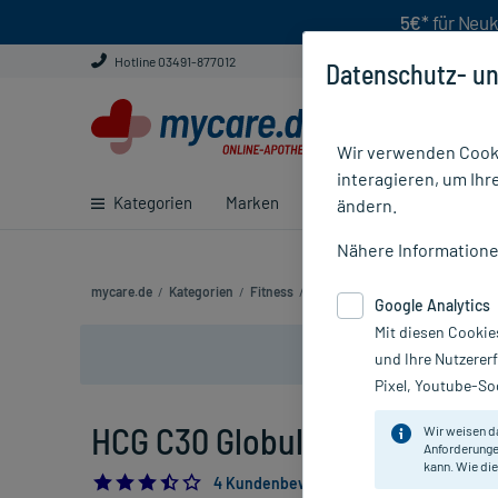
5€*
für Neuk
Hotline 03491-877012
Datenschutz- un
Wir verwenden Cooki
interagieren, um Ihr
Kategorien
Marken
Ratgeber
E-Rezept ei
ändern.
Nähere Information
mycare.de
/
Kategorien
/
Fitness
/
Abnehmen & Diät
/
Fettredukti
Google Analytics
Mit diesen Cookie
und Ihre Nutzerer
Pixel, Youtube-Soc
HCG C30 Globuli, 10 g
Wir weisen d
Anforderunge
kann. Wie die
3.5
4 Kundenbewertungen*