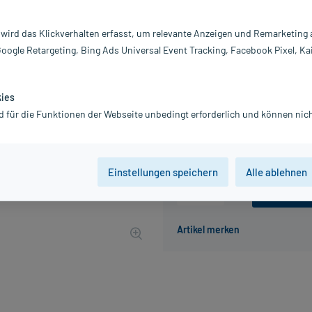
Darreichung:
Gl
Inhalt:
10
 wird das Klickverhalten erfasst, um relevante Anzeigen und Remarketing
PZN:
0
Google Retargeting, Bing Ads Universal Event Tracking, Facebook Pixel, Ka
Hersteller:
Ro
14,37 €
144
PlusHerzen s
kies
inkl. MwSt.
zzgl.
Versandkosten
d für die Funktionen der Webseite unbedingt erforderlich und können nich
Grundpreis: 1.437,00 € / kg
Einstellungen speichern
Alle ablehnen