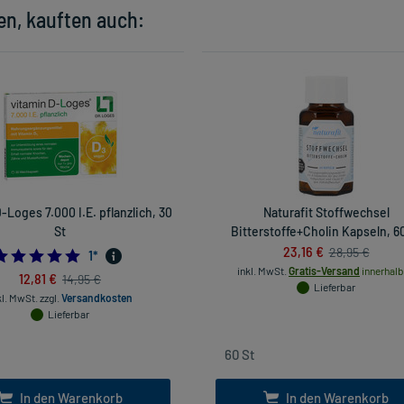
en, kauften auch:
-Loges 7.000 I.E. pflanzlich, 30
Naturafit Stoffwechsel
St
Bitterstoffe+Cholin Kapseln, 6
23,16 €
28,95 €
5.0
1
*
inkl. MwSt.
Gratis-Versand
innerhalb
12,81 €
14,95 €
Lieferbar
kl. MwSt.
zzgl.
Versandkosten
Lieferbar
In den Warenkorb
In den Warenkorb