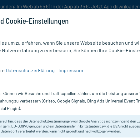
unden: Im Web ab 55€ | In der App ab 35€. Jetzt App downloade
d Cookie-Einstellungen
es um zu erfahren, wann Sie unsere Webseite besuchen und wie
e Nutzererfahrung zu verbessern. Sie können Ihre Cookie-Einste
nlösen
Rezeptur
Aktion %
en:
Datenschutzerklärung
Impressum
on
/
HCG C30 Globuli
s können wir Besuche und Trafficquellen zählen, um die Leistung unsere
Nur für kurze Zeit:
Gratis-Versand* ab 19€ Mindestbestellwert!
fahrung zu verbessern (Criteo, Google Signals, Bing Ads Universal Event 
ial Plugin).
arauf hin, dass die Datenschutzbestimmungen von
Google Analytics
nicht zwingend den E
HCG Globuli mit der Hochpotenz C30
n gem. EU-DSGVO genügen und ein Datentransfer in Drittstaaten bzw. die USA nicht ausg
 Daten dort verarbeitet werden, kann nicht geprüft und nachvollzogen werden.
hergestellt.