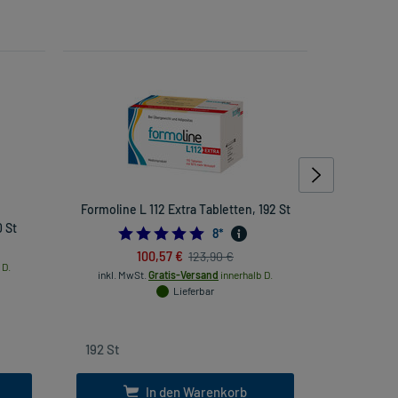
Formoline L 112 Extra Tabletten, 192 St
Retterspi
0 St
4.75
8
*
inkl
100,57 €
123,90 €
 D.
inkl. MwSt.
Gratis-Versand
innerhalb D.
Lieferbar
In den Warenkorb