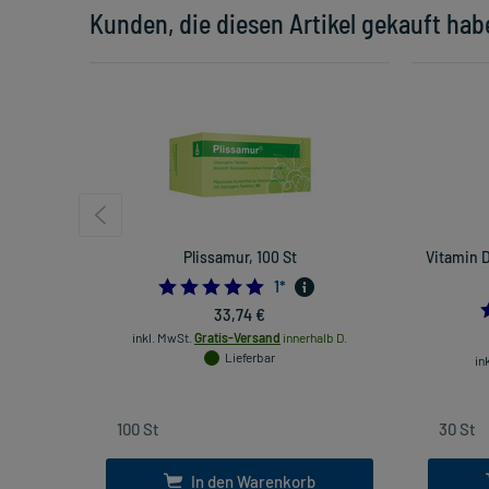
Kunden, die diesen Artikel gekauft hab
Plissamur, 100 St
Vitamin D
5.0
1
*
33,74 €
inkl. MwSt.
Gratis-Versand
innerhalb D.
Lieferbar
in
In den Warenkorb