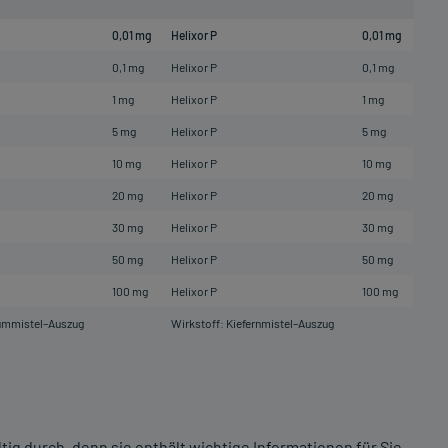
0,01 mg
Helixor P
0,01 mg
0,1 mg
Helixor P
0,1 mg
1 mg
Helixor P
1 mg
5 mg
Helixor P
5 mg
10 mg
Helixor P
10 mg
20 mg
Helixor P
20 mg
30 mg
Helixor P
30 mg
50 mg
Helixor P
50 mg
100 mg
Helixor P
100 mg
aummistel–Auszug
Wirkstoff: Kiefernmistel–Auszug
ig durch, denn sie enthält wichtige Informationen für Sie.