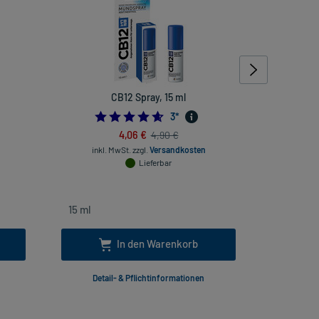
CB12 Spray, 15 ml
JHP Rö
Ä
4.666666666666667
3
*
4,06 €
4,90 €
inkl. MwSt.
zzgl.
Versandkosten
Lieferbar
inkl
In den Warenkorb
Detail- & Pflichtinformationen
Deta