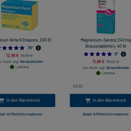
ium Verla N Dragees, 200 St
Magnesium-Sandoz 243 mg
Brausetabletten, 40 St
4.884615384615385
78
*
4.875
8
*
12,99 €
18,99 €
11,99 €
19,42 €
kl. MwSt.
zzgl.
Versandkosten
Lieferbar
inkl. MwSt.
zzgl.
Versandkosten
Lieferbar
In den Warenkorb
In den Warenkorb
tail- & Pflichtinformationen
Detail- & Pflichtinformationen