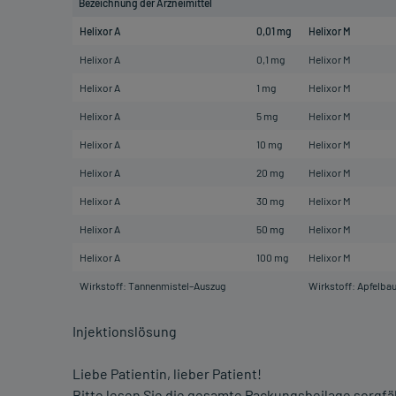
Bezeichnung der Arzneimittel
Helixor A
0,01 mg
Helixor M
Helixor A
0,1 mg
Helixor M
Helixor A
1 mg
Helixor M
Helixor A
5 mg
Helixor M
Helixor A
10 mg
Helixor M
Helixor A
20 mg
Helixor M
Helixor A
30 mg
Helixor M
Helixor A
50 mg
Helixor M
Helixor A
100 mg
Helixor M
Wirkstoff: Tannenmistel–Auszug
Wirkstoff: Apfelb
Injektionslösung
Liebe Patientin, lieber Patient!
Bitte lesen Sie die gesamte Packungsbeilage sorgfält