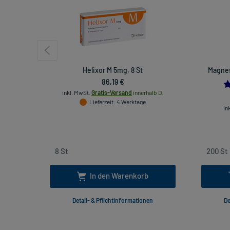
Helixor M 5mg, 8 St
Magnes
86,19 €
inkl. MwSt.
Gratis-Versand
innerhalb D.
Lieferzeit
: 4 Werktage
in
In den Warenkorb
Detail- & Pflichtinformationen
De