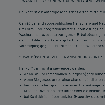
1. WAS IST Helixor® UND WOFÜR WIRD ES ANGEWEN
Helixor® ist ein anthroposophisches Arzneimittel z
Gemäß der anthroposophischen Menschen- und Natu
um Form- und Integrationskräfte zur Auflösung und
Wachstumsprozesse anzuregen, z. B. bei bösartige
der blutbildenden Organe, gutartigen Geschwulstkr
Vorbeugung gegen Rückfälle nach Geschwulstopera
2. WAS MÜSSEN SIE VOR DER ANWENDUNG VON Hel
Helixor® darf nicht angewendet werden,
wenn Sie überempfindlich (allergisch) gegenüber
wenn Sie gerade unter einer akut entzündlichen 
bei chronischen granulomatösen Erkrankungen 
Krankheitszeichen oder unter einer die Immunf
bei Schilddrüsenüberfunktion (Hyperthyreose) mi