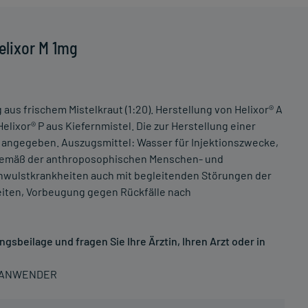
elixor M 1mg
 aus frischem Mistelkraut (1:20). Herstellung von Helixor® A
lixor® P aus Kiefernmistel. Die zur Herstellung einer
 angegeben. Auszugsmittel: Wasser für Injektionszwecke,
: Gemäß der anthroposophischen Menschen- und
hwulstkrankheiten auch mit begleitenden Störungen der
eiten, Vorbeugung gegen Rückfälle nach
sbeilage und fragen Sie Ihre Ärztin, Ihren Arzt oder in
N ANWENDER