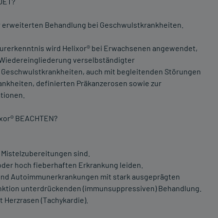
DET?
ur erweiterten Behandlung bei Geschwulstkrankheiten.
rerkenntnis wird Helixor® bei Erwachsenen angewendet,
 Wiedereingliederung verselbständigter
n Geschwulstkrankheiten, auch mit begleitenden Störungen
ankheiten, definierten Präkanzerosen sowie zur
tionen.
ixor® BEACHTEN?
 Mistelzubereitungen sind.
oder hoch fieberhaften Erkrankung leiden.
und Autoimmunerkrankungen mit stark ausgeprägten
unktion unterdrückenden (immunsuppressiven) Behandlung.
t Herzrasen (Tachykardie).