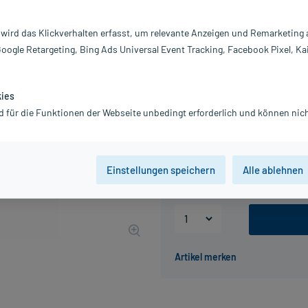
Darreichung:
A
Inhalt:
8 
 wird das Klickverhalten erfasst, um relevante Anzeigen und Remarketing
PZN:
0
Google Retargeting, Bing Ads Universal Event Tracking, Facebook Pixel, Ka
Hersteller:
HE
79,08 €
791
PlusHerzen s
kies
inkl. MwSt.
Gratis-Versand
innerhalb D.
d für die Funktionen der Webseite unbedingt erforderlich und können nich
Packungseinheit
Einstellungen speichern
Alle ablehnen
8 St
50 St