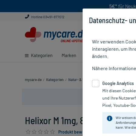
5€*
für Neuk
Hotline 03491-877012
Datenschutz- un
Wir verwenden Cooki
interagieren, um Ihr
Kategorien
Marken
Ratgeber
E-Rezept ei
ändern.
Nähere Information
mycare.de
/
Kategorien
/
Natur- & Pflanzenheilkunde
/
Bei Tumorer
Google Analytics
Mit diesen Cookie
und Ihre Nutzerer
Pixel, Youtube-Soc
Helixor M 1mg, 8 St
Wir weisen d
Anforderunge
kann. Wie die
Produkt bewerten & PlusHerzen sichern