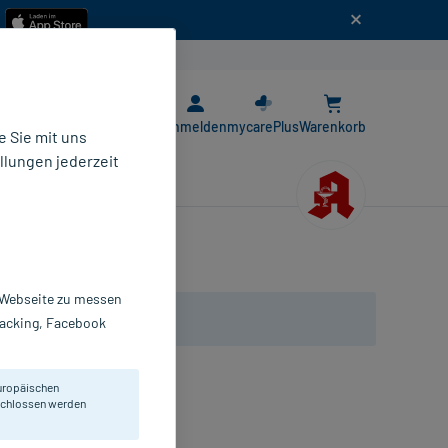
n
E-Rezept App
Anmelden
mycarePlus
Warenkorb
 Sie mit uns
llungen jederzeit
r Webseite zu messen
Tracking, Facebook
uropäischen
eschlossen werden
it Mistelkraut.