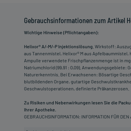
Gebrauchsinformationen zum Artikel H
Wichtige Hinweise (Pflichtangaben):
Helixor® A/-M/-P Injektionslösung
. Wirkstoff: Auszug
aus Tannenmistel, Helixor® M aus Apfelbaummistel, He
Ampulle verwendete Frischpflanzenmenge ist in mg
Natriumchlorid (99,91 : 0,09). Anwendungsgebiete
Naturerkenntnis. Bei Erwachsenen: Bösartige Gesc
blutbildenden Organe, gutartige Geschwulstkrankh
Geschwulstoperationen, definierte Präkanzerosen.
Zu Risiken und Nebenwirkungen lesen Sie die Packung
Ihrer Apotheke.
GEBRAUCHSINFORMATION: INFORMATION FÜR DE