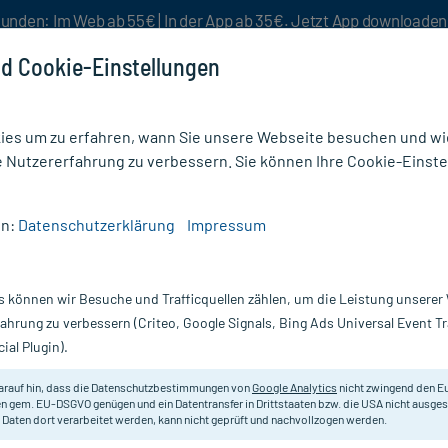
unden: Im Web ab 55€ | In der App ab 35€. Jetzt App downloade
d Cookie-Einstellungen
es um zu erfahren, wann Sie unsere Webseite besuchen und wie
e Nutzererfahrung zu verbessern. Sie können Ihre Cookie-Einste
nlösen
Rezeptur
Aktion %
en:
Datenschutzerklärung
Impressum
krankungen
/
Helixor M 1mg
s können wir Besuche und Trafficquellen zählen, um die Leistung unsere
Nur für kurze Zeit:
Gratis-Versand* ab 19€ Mindestbestellwert!
fahrung zu verbessern (Criteo, Google Signals, Bing Ads Universal Event 
ial Plugin).
Helixor
arauf hin, dass die Datenschutzbestimmungen von
Google Analytics
nicht zwingend den E
n gem. EU-DSGVO genügen und ein Datentransfer in Drittstaaten bzw. die USA nicht ausg
 Daten dort verarbeitet werden, kann nicht geprüft und nachvollzogen werden.
Anthroposophisches Arzneimittel m