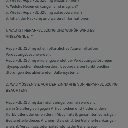
3. Wie ist Hepar-SL 320 mg einzunehmen?
4. Welche Nebenwirkungen sind möglich?
5. Wie ist Hepar-SL 320 mg aufzubewahren?
6. Inhalt der Packung und weitere Informationen
1. WAS IST HEPAR-SL 320MG UND WOFÜR WIRD ES
ANGEWENDET?
Hepar-SL 320 mg ist ein pflanzliches Arzneimittel bei
Verdauungsbeschwerden.
Hepar-SL 320 mg wird angewendet bei Verdauungsstörungen
(dyspeptischen Beschwerden), besonders bei funktionellen
Störungen des ableitenden Gallensystems.
2. WAS MÜSSEN SIE VOR DER EINNAHME VON HEPAR-SL 320 MG
BEACHTEN?
Hepar-SL 320 mg darf nicht eingenommen werden:
wenn Sie allergisch gegen Artischocken und / oder andere
Korbblütler oder einen der in Abschnitt 6. genannten sonstigen
Bestandteile dieses Arzneimittels sind, bei Gallenerkrankungen
wie z.B. Verschluss oder Entzündung der Gallenwege,