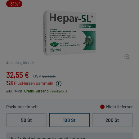
-31%*
Abbildung ähnlich
32,55 €
UVP
47,33 €
326
PlusHerzen sammeln
inkl. MwSt.
Gratis-Versand
innerhalb D.
Packungseinheit
Nicht lieferbar
50 St
100 St
200 St
Der Artikel ist momentan nicht lieferbar.