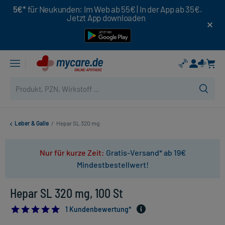
5€*
für Neukunden: Im Web ab 55€ | In der App ab 35€.
Jetzt App downloaden
Leber & Galle
/
Hepar SL 320 mg
Nur für kurze Zeit:
Gratis-Versand* ab 19€
Mindestbestellwert!
Hepar SL 320 mg, 100 St
5.0
1 Kundenbewertung*