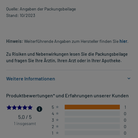
Quelle: Angaben der Packungsbeilage
Stand: 10/2023
Hinweis:
Weiterführende Angaben zum Hersteller finden Sie
hier
.
Zu Risiken und Nebenwirkungen lesen Sie die Packungsbeilage
und fragen Sie Ihre Ärztin, Ihren Arzt oder in Ihrer Apotheke.
Weitere Informationen
Anwendungsgebiete:
Produktbewertungen* und Erfahrungen unserer Kunden
- Verdauungsstörungen, besonders bei Funktionsstörungen der
Gallenwege
5.0
5
1
4
0
5,0 / 5
3
0
Dosierung und Anwendungshinweise:
1 insgesamt
2
0
Jugendliche ab 12 Jahren und Erwachsene
1
0
2 Kapseln