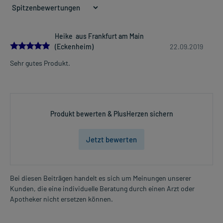
2-mal täglich
zu der Mahlzeit
Die Gesamtdosis sollte nicht ohne Rücksprache mit einem Arzt
Heike aus Frankfurt am Main
5.0
oder Apotheker überschritten werden.
(Eckenheim)
22.09.2019
Mehr anzeigen
Sehr gutes Produkt.
Art der Anwendung?
Nehmen Sie das Arzneimittel unzerkaut mit Flüssigkeit (z.B. 1 Glas
Wasser) ein.
Dauer der Anwendung?
Produkt bewerten & PlusHerzen sichern
Ohne ärztlichen Rat sollten Sie das Arzneimittel nicht länger als 1
Woche anwenden. Bei länger anhaltenden oder regelmäßig
Jetzt bewerten
wiederkehrenden Beschwerden sollten Sie Ihren Arzt aufsuchen.
Überdosierung?
Bei einer Überdosierung kann es unter anderem zu Durchfällen
Bei diesen Beiträgen handelt es sich um Meinungen unserer
kommen. Setzen Sie sich bei dem Verdacht auf eine Überdosierung
Kunden, die eine individuelle Beratung durch einen Arzt oder
umgehend mit einem Arzt in Verbindung.
Apotheker nicht ersetzen können.
Einnahme vergessen?