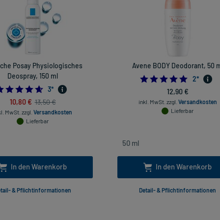
che Posay Physiologisches
Avene BODY Deodorant, 50 m
Deospray, 150 ml
5.0
2
*
4.666666666666667
3
*
12,90 €
10,80 €
13,50 €
inkl. MwSt.
zzgl.
Versandkosten
Lieferbar
kl. MwSt.
zzgl.
Versandkosten
Lieferbar
In den Warenkorb
In den Warenkorb
tail- & Pflichtinformationen
Detail- & Pflichtinformationen