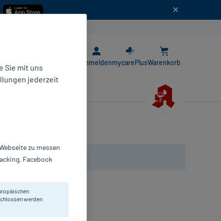
n
E-Rezept App
Anmelden
mycarePlus
Warenkorb
 Sie mit uns
llungen jederzeit
r Webseite zu messen
Tracking, Facebook
uropäischen
eschlossen werden
efühl.