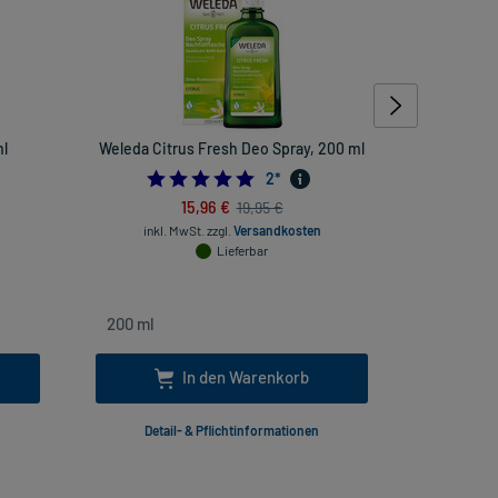
l
Weleda Citrus Fresh Deo Spray, 200 ml
Sebamed B
5.0
2
*
15,96 €
19,95 €
inkl. MwSt.
zzgl.
Versandkosten
Lieferbar
inkl
In den Warenkorb
Detail- & Pflichtinformationen
Deta