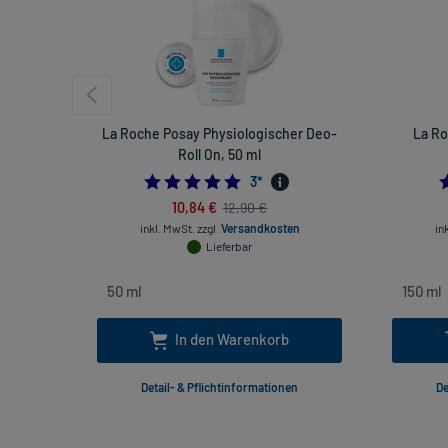
La Roche Posay Physiologischer Deo-
La Ro
Roll On, 50 ml
5.0
3
*
10,84 €
12,90 €
inkl. MwSt.
zzgl.
Versandkosten
in
Lieferbar
In den Warenkorb
Detail- & Pflichtinformationen
De