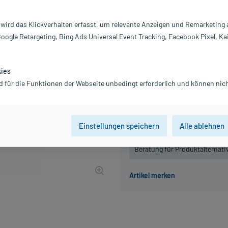
Darreichung:
D
Inhalt:
15
 wird das Klickverhalten erfasst, um relevante Anzeigen und Remarketing
PZN:
11
Google Retargeting, Bing Ads Universal Event Tracking, Facebook Pixel, Ka
Hersteller:
Be
6,57 €
66
PlusHerzen samm
kies
inkl. MwSt.
zzgl.
Versandkosten
d für die Funktionen der Webseite unbedingt erforderlich und können nich
Grundpreis: 43,80 € / l
Einstellungen speichern
Alle ablehnen
Der Artikel ist momentan nicht
Beratung für Produktalternat