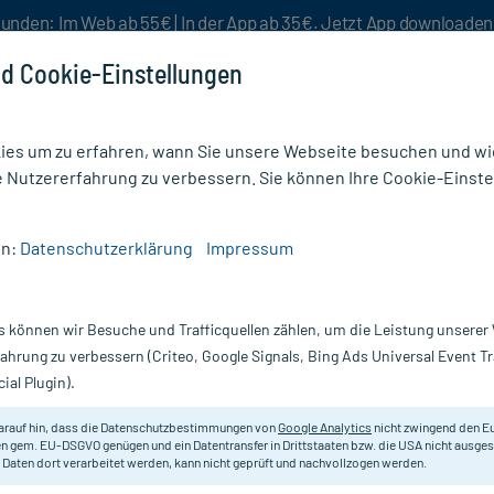
unden: Im Web ab 55€ | In der App ab 35€. Jetzt App downloade
d Cookie-Einstellungen
es um zu erfahren, wann Sie unsere Webseite besuchen und wie
e Nutzererfahrung zu verbessern. Sie können Ihre Cookie-Einste
nlösen
Rezeptur
Aktion %
en:
Datenschutzerklärung
Impressum
el gegen Schwitzen
/
Deo
/
Hidrofugal Duschfrische Spray
s können wir Besuche und Trafficquellen zählen, um die Leistung unsere
Nur für kurze Zeit:
Gratis-Versand* ab 19€ Mindestbestellwert!
fahrung zu verbessern (Criteo, Google Signals, Bing Ads Universal Event 
ial Plugin).
y, 150 ml
Hidrofugal
arauf hin, dass die Datenschutzbestimmungen von
Google Analytics
nicht zwingend den E
n gem. EU-DSGVO genügen und ein Datentransfer in Drittstaaten bzw. die USA nicht ausg
 Daten dort verarbeitet werden, kann nicht geprüft und nachvollzogen werden.
Für das "frisch-aus-der-Dusche"-G