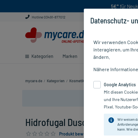
5€*
für Neuk
Hotline 03491-877012
Datenschutz- un
Wir verwenden Cooki
interagieren, um Ihr
Kategorien
Marken
Ratgeber
E-Rezept ei
ändern.
Nähere Information
mycare.de
/
Kategorien
/
Kosmetik
/
Körperpflegeprodukte
/
Mitt
Google Analytics
Mit diesen Cookie
und Ihre Nutzerer
Pixel, Youtube-Soc
Hidrofugal Duschfrische Spra
Wir weisen d
Anforderunge
kann. Wie die
Produkt bewerten & PlusHerzen sichern