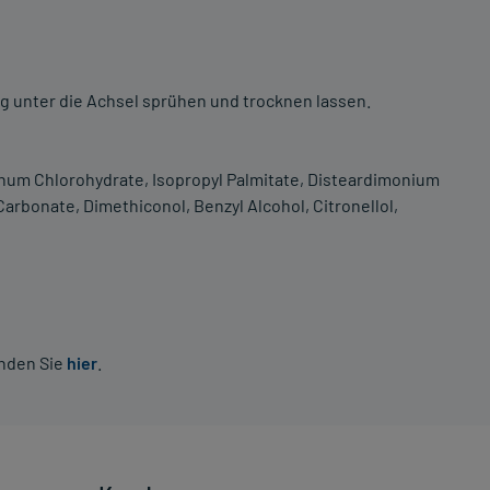
ng unter die Achsel sprühen und trocknen lassen.
num Chlorohydrate, Isopropyl Palmitate, Disteardimonium
arbonate, Dimethiconol, Benzyl Alcohol, Citronellol,
inden Sie
hier
.