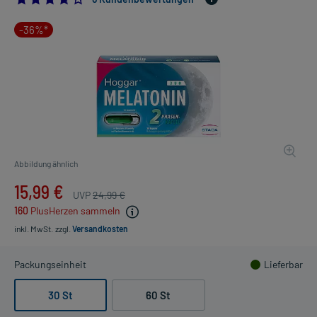
-36%*
Abbildung ähnlich
15,99 €
UVP
24,99 €
160
PlusHerzen sammeln
inkl. MwSt.
zzgl.
Versandkosten
Packungseinheit
Lieferbar
30 St
60 St