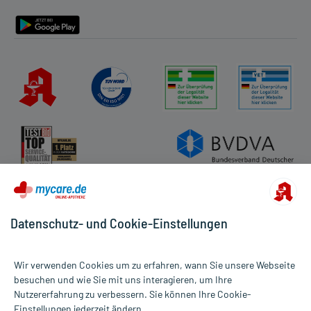
Barrierefreiheitserklärung
Datenschutz- und Cookie-Einstellungen
Wir verwenden Cookies um zu erfahren, wann Sie unsere Webseite
besuchen und wie Sie mit uns interagieren, um Ihre
Nutzererfahrung zu verbessern. Sie können Ihre Cookie-
Alle Preise gelten inkl. MwSt., ggf. zzgl. Versandkosten
Einstellungen jederzeit ändern.