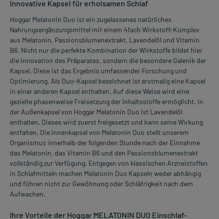
Innovative Kapsel für erholsamen Schlaf
Hoggar Melatonin Duo ist ein zugelassenes natürliches
Nahrungsergänzungsmittel mit einem 4fach Wirkstoff-Komplex
aus Melatonin, Passionsblumenextrakt, Lavendelöl und Vitamin
B6. Nicht nur die perfekte Kombination der Wirkstoffe bildet hier
die Innovation des Präparates, sondern die besondere Galenik der
Kapsel. Diese ist das Ergebnis umfassender Forschung und
Optimierung. Als Duo-Kapsel bezeichnet ist erstmalig eine Kapsel
in einer anderen Kapsel enthalten. Auf diese Weise wird eine
gezielte phasenweise Freisetzung der Inhaltsstoffe ermöglicht. In
der Außenkapsel von Hoggar Melatonin Duo ist Lavendelöl
enthalten. Dieses wird zuerst freigesetzt und kann seine Wirkung
entfalten. Die Innenkapsel von Melatonin Duo stellt unserem
Organismus innerhalb der folgenden Stunde nach der Einnahme
das Melatonin, das Vitamin B6 und den Passionsblumenextrakt
vollständig zur Verfügung. Entgegen von klassischen Arzneistoffen
in Schlafmitteln machen Melatonin Duo Kapseln weder abhängig
und führen nicht zur Gewöhnung oder Schläfrigkeit nach dem
Aufwachen.
Ihre Vorteile der Hoggar MELATONIN DUO Einschlaf-