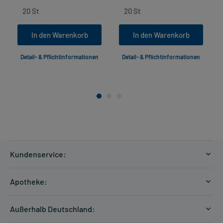
In den Warenkorb
In den Warenkorb
Detail- & Pflichtinformationen
Detail- & Pflichtinformationen
Kundenservice:
Versandkosten
Apotheke:
Zahlungsarten
Ratgeber
Kontakt
Außerhalb Deutschland:
E-Rezept
FAQ