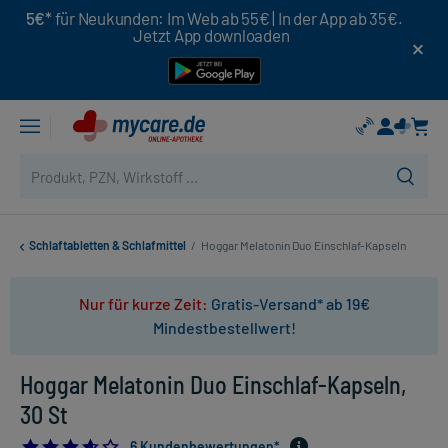
5€*
für Neukunden: Im Web ab 55€ | In der App ab 35€.
Jetzt App downloaden
Schlaftabletten & Schlafmittel
/
Hoggar Melatonin Duo Einschlaf-Kapseln
Nur für kurze Zeit:
Gratis-Versand* ab 19€
Mindestbestellwert!
Hoggar Melatonin Duo Einschlaf-Kapseln,
30 St
3.6666666666666665
6 Kundenbewertungen*