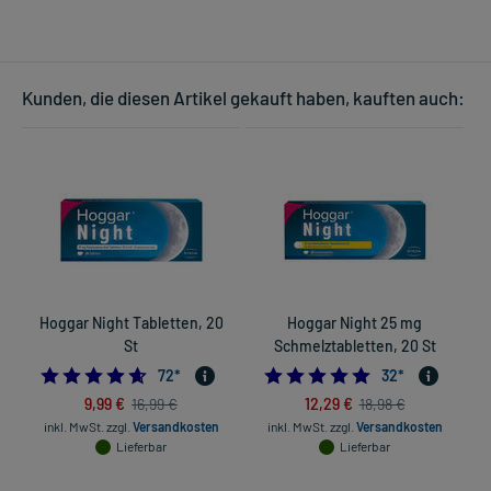
Kunden, die diesen Artikel gekauft haben, kauften auch:
Hoggar Night Tabletten, 20
Hoggar Night 25 mg
St
Schmelztabletten, 20 St
4.611111111111111
4.875
72
*
32
*
9,99 €
12,29 €
16,99 €
18,98 €
inkl. MwSt.
zzgl.
Versandkosten
inkl. MwSt.
zzgl.
Versandkosten
Lieferbar
Lieferbar