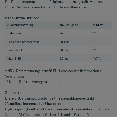
Bei Raumtemperatur in der Originalverpackung aufbewahren.
Außer Reichweite von kleinen Kindern aufbewahren.
Nährwertdeklaration:
Zusammensetzung
pro Duokapsel
% NRV*
Melatonin
1 mg
**
Passionsblumenextrakt
200 mg
**
Lavendelöl
20 mg
**
Vitamin B6
2,0 mg
143 %
* NRV: Referenzmenge gemäß EU-Lebensmittelinformations-
Verordnung
** Keine Referenzmenge vorhanden
Zutaten:
Distelöl (Carthamus tinctorius); Passionsblumenextrakt
(Passiflora incarnata L.);
Fisch
gelatine;
Hydroxypropylmethylcellulose; Lavendelöl (Lavandula angustifolia);
Vitamin B6; Geliermittel: Gellan; Melatonin; Farbstoff: