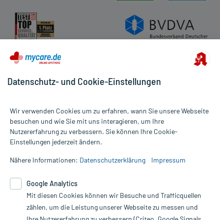
Datenschutz- und Cookie-Einstellungen
Wir verwenden Cookies um zu erfahren, wann Sie unsere Webseite
besuchen und wie Sie mit uns interagieren, um Ihre
Nutzererfahrung zu verbessern. Sie können Ihre Cookie-
Alle Preise gelten inkl. MwSt., ggf. zzgl. Versandkosten
Einstellungen jederzeit ändern.
Informationen auf dieser Website werden ausschließlich für
informative Zwecke zur Verfügung gestellt. Sie ersetzen keinesfalls
Nähere Informationen:
Datenschutzerklärung
Impressum
die Untersuchung und Behandlung durch einen Arzt. Bitte
beachten Sie, dass hierdurch weder Diagnosen gestellt noch
Google Analytics
Therapien eingeleitet werden können. | Diese Webseite benutzt
Mit diesen Cookies können wir Besuche und Trafficquellen
Google Analytics. Lesen Sie bitte dazu die wichtigen Hinweise in
unserer Datenschutzerklärung. Für den Widerruf einer Bestellung
zählen, um die Leistung unserer Webseite zu messen und
nutzen Sie das Formular:
Ihre Nutzererfahrung zu verbessern (Criteo, Google Signals,