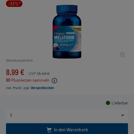
-33%*
Abbildung ähnlich
8,99 €
UVP
13,49 €
90
PlusHerzen sammeln
inkl. MwSt.
zzgl.
Versandkosten
Lieferbar
In den Warenkorb