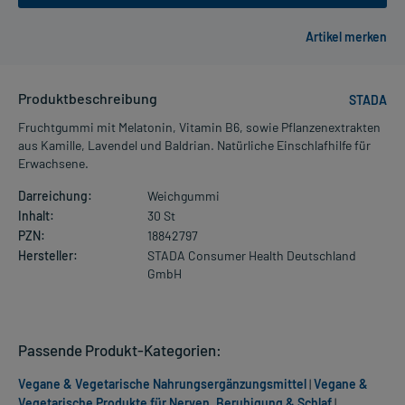
Produktbeschreibung
STADA
Fruchtgummi mit Melatonin, Vitamin B6, sowie Pflanzenextrakten
aus Kamille, Lavendel und Baldrian. Natürliche Einschlafhilfe für
Erwachsene.
Darreichung:
Weichgummi
Inhalt:
30 St
PZN:
18842797
Hersteller:
STADA Consumer Health Deutschland
GmbH
Passende Produkt-Kategorien:
Vegane & Vegetarische Nahrungsergänzungsmittel
|
Vegane &
Vegetarische Produkte für Nerven, Beruhigung & Schlaf
|