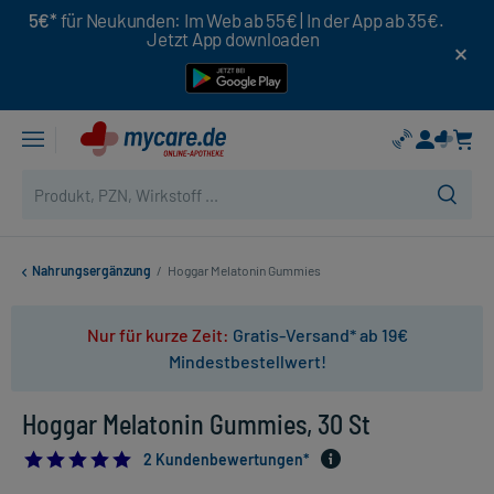
5€*
für Neukunden: Im Web ab 55€ | In der App ab 35€.
Jetzt App downloaden
Nahrungsergänzung
/
Hoggar Melatonin Gummies
Nur für kurze Zeit:
Gratis-Versand* ab 19€
Mindestbestellwert!
Hoggar Melatonin Gummies, 30 St
5.0
2 Kundenbewertungen*