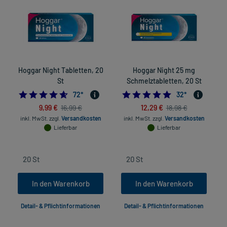
Hoggar Night Tabletten, 20
Hoggar Night 25 mg
St
Schmelztabletten, 20 St
4.611111111111111
4.875
72
*
32
*
9,99 €
12,29 €
16,99 €
18,98 €
inkl. MwSt.
zzgl.
Versandkosten
inkl. MwSt.
zzgl.
Versandkosten
in
Lieferbar
Lieferbar
In den Warenkorb
In den Warenkorb
Detail- & Pflichtinformationen
Detail- & Pflichtinformationen