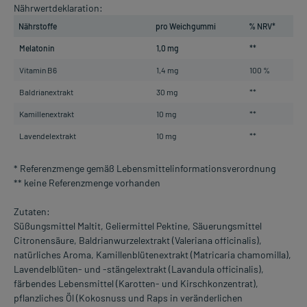
Nährwertdeklaration:
Nährstoffe
pro Weichgummi
% NRV*
Melatonin
1,0 mg
**
Vitamin B6
1,4 mg
100 %
Baldrianextrakt
30 mg
**
Kamillenextrakt
10 mg
**
Lavendelextrakt
10 mg
**
* Referenzmenge gemäß Lebensmittelinformationsverordnung
** keine Referenzmenge vorhanden
Zutaten:
Süßungsmittel Maltit, Geliermittel Pektine, Säuerungsmittel
Citronensäure, Baldrianwurzelextrakt (Valeriana officinalis),
natürliches Aroma, Kamillenblütenextrakt (Matricaria chamomilla),
Lavendelblüten- und -stängelextrakt (Lavandula officinalis),
färbendes Lebensmittel (Karotten- und Kirschkonzentrat),
pflanzliches Öl (Kokosnuss und Raps in veränderlichen