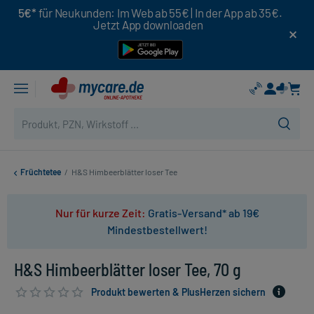
5€*
für Neukunden: Im Web ab 55€ | In der App ab 35€.
Jetzt App downloaden
Früchtetee
/
H&S Himbeerblätter loser Tee
Nur für kurze Zeit:
Gratis-Versand* ab 19€
Mindestbestellwert!
H&S Himbeerblätter loser Tee, 70 g
Produkt bewerten & PlusHerzen sichern