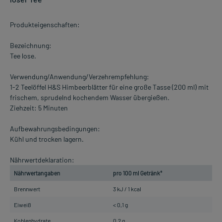
Produkteigenschaften:
Bezeichnung:
Tee lose.
Verwendung/Anwendung/Verzehrempfehlung:
1-2 Teelöffel H&S Himbeerblätter für eine große Tasse (200 ml) mit
frischem, sprudelnd kochendem Wasser übergießen.
Ziehzeit: 5 Minuten
Aufbewahrungsbedingungen:
Kühl und trocken lagern.
Nährwertdeklaration:
Nährwertangaben
pro 100 ml Getränk*
Brennwert
3 kJ / 1 kcal
Eiweiß
< 0,1 g
Kohlenhydrate
0,2 g