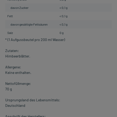
davon Zucker
< 0,1 g
Fett
< 0,1 g
davon gesättigte Fettsäuren
< 0,1 g
Salz
0 g
* (1 Aufgussbeutel pro 200 ml Wasser)
Zutaten:
Himbeerblätter.
Allergene:
Keine enthalten.
Nettofüllmenge:
70 g
Ursprungsland des Lebensmittels:
Deutschland
Anschrift des Herstellers: