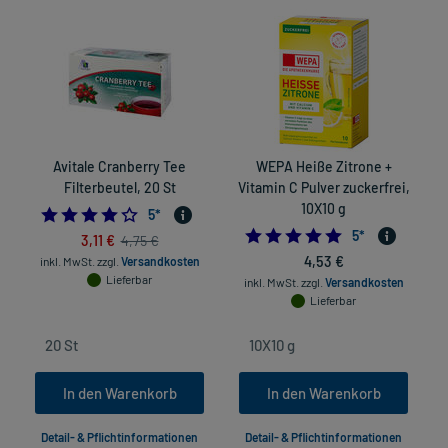
Avitale Cranberry Tee
WEPA Heiße Zitrone +
Filterbeutel, 20 St
Vitamin C Pulver zuckerfrei,
V
10X10 g
3.8
5
*
5.0
5
*
3,11 €
4,75 €
4,53 €
inkl. MwSt.
zzgl.
Versandkosten
Lieferbar
inkl. MwSt.
zzgl.
Versandkosten
Lieferbar
In den Warenkorb
In den Warenkorb
Detail- & Pflichtinformationen
Detail- & Pflichtinformationen