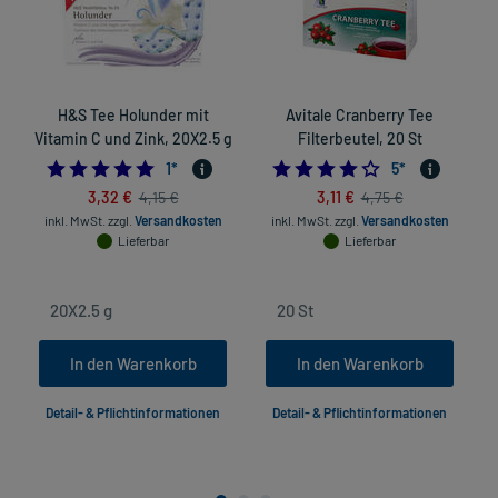
H&S Tee Holunder mit
Avitale Cranberry Tee
M
Vitamin C und Zink, 20X2.5 g
Filterbeutel, 20 St
5.0
3.8
1
*
5
*
3,32 €
3,11 €
4,15 €
4,75 €
inkl. MwSt.
zzgl.
Versandkosten
inkl. MwSt.
zzgl.
Versandkosten
Lieferbar
Lieferbar
In den Warenkorb
In den Warenkorb
Detail- & Pflichtinformationen
Detail- & Pflichtinformationen