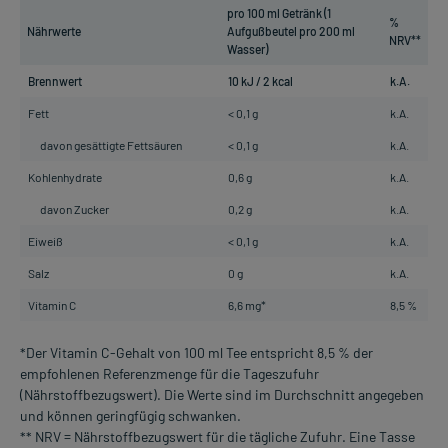
pro 100 ml Getränk (1
%
Nährwerte
Aufgußbeutel pro 200 ml
NRV**
Wasser)
Brennwert
10 kJ / 2 kcal
k.A.
Fett
< 0,1 g
k.A.
davon gesättigte Fettsäuren
< 0,1 g
k.A.
Kohlenhydrate
0,6 g
k.A.
davon Zucker
0,2 g
k.A.
Eiweiß
< 0,1 g
k.A.
Salz
0 g
k.A.
Vitamin C
6,6 mg*
8,5 %
*Der Vitamin C-Gehalt von 100 ml Tee entspricht 8,5 % der
empfohlenen Referenzmenge für die Tageszufuhr
(Nährstoffbezugswert). Die Werte sind im Durchschnitt angegeben
und können geringfügig schwanken.
** NRV = Nährstoffbezugswert für die tägliche Zufuhr. Eine Tasse