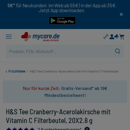
5€*
für Neukunden: Im Web ab 55€ | In der App ab 35€.
Jetzt App downloaden
Früchtetee
/
H&S Tee Cranberry-Acerolakirsche mit Vitamin C Filterbeutel
Nur für kurze Zeit:
Gratis-Versand* ab 19€
Mindestbestellwert!
H&S Tee Cranberry-Acerolakirsche mit
Vitamin C Filterbeutel, 20X2.8 g
5.0
2 Kundenbewertungen*