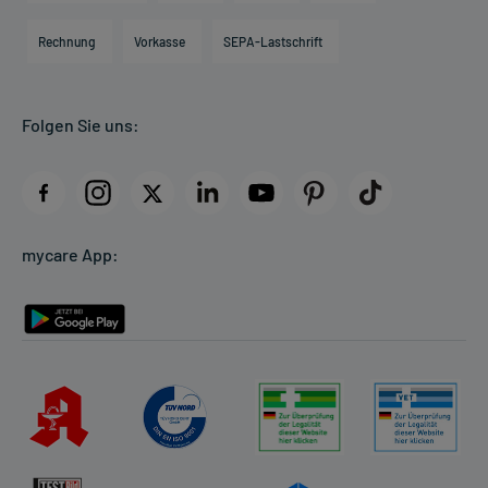
Hilfsmittelbox
Engagement
Direktabrechnung PKV
Rechnung
Vorkasse
SEPA-Lastschrift
Partner
Apotheke vor Ort
Kundenbewertungen
Folgen Sie uns:
AGB
Impressum
Datenschutz
Cookie-Einstellungen
mycare App:
Rückgabe/Widerruf
Barrierefreiheitserklärung