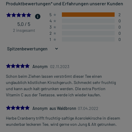
Produktbewertungen* und Erfahrungen unserer Kunden
5.0
5
2
4
0
5,0 / 5
3
0
2 insgesamt
2
0
1
0
5.0
Anonym
02.11.2023
Schon beim Ziehen lassen verströmt dieser Tee einen
unglaublich köstlichen Kirschgeruch. Schmeckt sehr fruchtig
und kann auch kalt getrunken werden. Die extra Portion
Vitamin C aus der Teetasse, werde ich wieder kaufen.
5.0
Anonym aus Waldbronn
07.04.2022
Herbe Cranberry trifft fruchtig-saftige Acerolekirsche in diesem
wunderbar leckeren Tee, wird gerne von Jung & Alt getrunken.