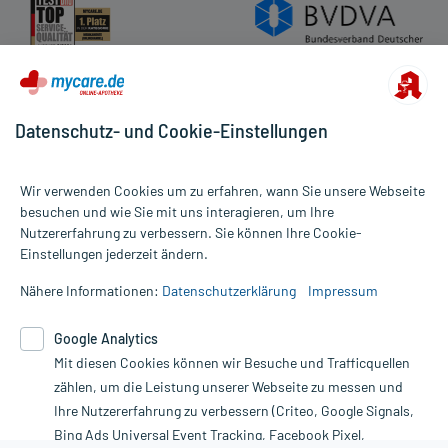
Datenschutz- und Cookie-Einstellungen
Wir verwenden Cookies um zu erfahren, wann Sie unsere Webseite
besuchen und wie Sie mit uns interagieren, um Ihre
Nutzererfahrung zu verbessern. Sie können Ihre Cookie-
Alle Preise gelten inkl. MwSt., ggf. zzgl. Versandkosten
Einstellungen jederzeit ändern.
Informationen auf dieser Website werden ausschließlich für
informative Zwecke zur Verfügung gestellt. Sie ersetzen keinesfalls
Nähere Informationen:
Datenschutzerklärung
Impressum
die Untersuchung und Behandlung durch einen Arzt. Bitte
beachten Sie, dass hierdurch weder Diagnosen gestellt noch
Google Analytics
Therapien eingeleitet werden können. | Diese Webseite benutzt
Mit diesen Cookies können wir Besuche und Trafficquellen
Google Analytics. Lesen Sie bitte dazu die wichtigen Hinweise in
unserer Datenschutzerklärung. Für den Widerruf einer Bestellung
zählen, um die Leistung unserer Webseite zu messen und
nutzen Sie das Formular:
Ihre Nutzererfahrung zu verbessern (Criteo, Google Signals,
Bing Ads Universal Event Tracking, Facebook Pixel,