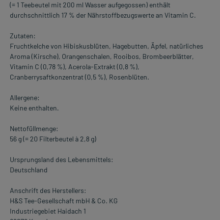
(= 1 Teebeutel mit 200 ml Wasser aufgegossen) enthält
durchschnittlich 17 % der Nährstoffbezugswerte an Vitamin C.
Zutaten:
Fruchtkelche von Hibiskusblüten, Hagebutten, Äpfel, natürliches
Aroma (Kirsche), Orangenschalen, Rooibos, Brombeerblätter,
Vitamin C (0,78 %), Acerola-Extrakt (0,8 %),
Cranberrysaftkonzentrat (0,5 %), Rosenblüten.
Allergene:
Keine enthalten.
Nettofüllmenge:
56 g (= 20 Filterbeutel à 2,8 g)
Ursprungsland des Lebensmittels:
Deutschland
Anschrift des Herstellers:
H&S Tee-Gesellschaft mbH & Co. KG
Industriegebiet Haidach 1