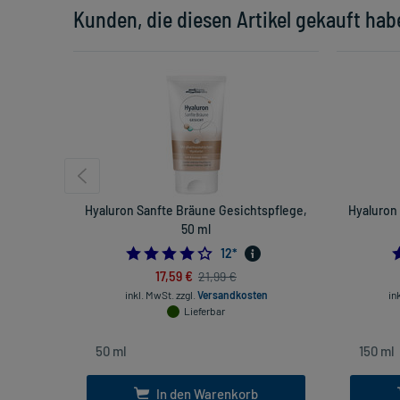
Kunden, die diesen Artikel gekauft hab
Hyaluron Sanfte Bräune Gesichtspflege,
Hyaluron
50 ml
4.0
12
*
17,59 €
21,99 €
inkl. MwSt.
zzgl.
Versandkosten
in
Lieferbar
In den Warenkorb