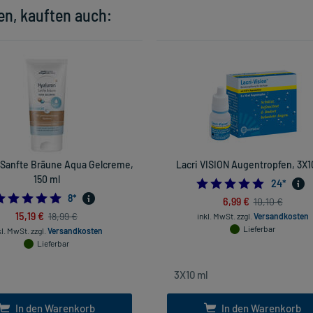
en, kauften auch:
 Sanfte Bräune Aqua Gelcreme,
Lacri VISION Augentropfen, 3X1
150 ml
4.791666
24
*
4.75
8
*
6,99 €
10,10 €
15,19 €
18,99 €
inkl. MwSt.
zzgl.
Versandkosten
Lieferbar
kl. MwSt.
zzgl.
Versandkosten
Lieferbar
In den Warenkorb
In den Warenkorb