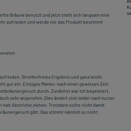
Be
Ku
od
nfte Bräune benutzt und jetzt stellt sich langsam eine
sehr zufrieden und werde mir das Produkt bestimmt
ngenehm
ufrieden. Streifenfreies Ergebnis und ganz leicht
eht gut ein. Einziges Manko: nach einer gewissen Zeit,
bstbräunergeruch durch. Zunächst war ich begeistert,
doch sehr angenehm. Dies ändert sich leider nach kurzer
 halt Abstriche ziehen. Trotzdem sollte nicht damit
räunergeruch gibt. Das stimmt nämlich so nicht.