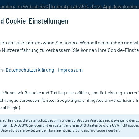
unden: Im Web ab 55€ | In der App ab 35€. Jetzt App downloade
d Cookie-Einstellungen
es um zu erfahren, wann Sie unsere Webseite besuchen und wie
e Nutzererfahrung zu verbessern. Sie können Ihre Cookie-Einste
nlösen
Rezeptur
Aktion %
en:
Datenschutzerklärung
Impressum
uron Sanfte Bräune Körperpflege
s können wir Besuche und Trafficquellen zählen, um die Leistung unsere
Nur für kurze Zeit:
Gratis-Versand* ab 19€ Mindestbestellwert!
fahrung zu verbessern (Criteo, Google Signals, Bing Ads Universal Event 
ial Plugin).
erpflege, 200 ml
medipharma cosmetics
arauf hin, dass die Datenschutzbestimmungen von
Google Analytics
nicht zwingend den E
n gem. EU-DSGVO genügen und ein Datentransfer in Drittstaaten bzw. die USA nicht ausg
 Daten dort verarbeitet werden, kann nicht geprüft und nachvollzogen werden.
Tägliche Pflege mit sanftem Bräun