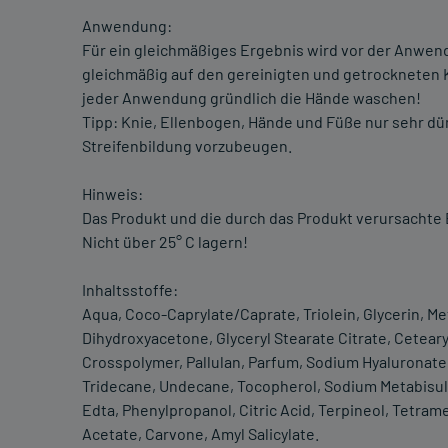
Anwendung:
Für ein gleichmäßiges Ergebnis wird vor der Anwen
gleichmäßig auf den gereinigten und getrockneten K
jeder Anwendung gründlich die Hände waschen!
Tipp: Knie, Ellenbogen, Hände und Füße nur sehr d
Streifenbildung vorzubeugen.
Hinweis:
Das Produkt und die durch das Produkt verursachte 
Nicht über 25° C lagern!
Inhaltsstoffe:
Aqua, Coco-Caprylate/Caprate, Triolein, Glycerin, Me
Dihydroxyacetone, Glyceryl Stearate Citrate, Cetear
Crosspolymer, Pallulan, Parfum, Sodium Hyaluronate, 
Tridecane, Undecane, Tocopherol, Sodium Metabisulf
Edta, Phenylpropanol, Citric Acid, Terpineol, Tetra
Acetate, Carvone, Amyl Salicylate.