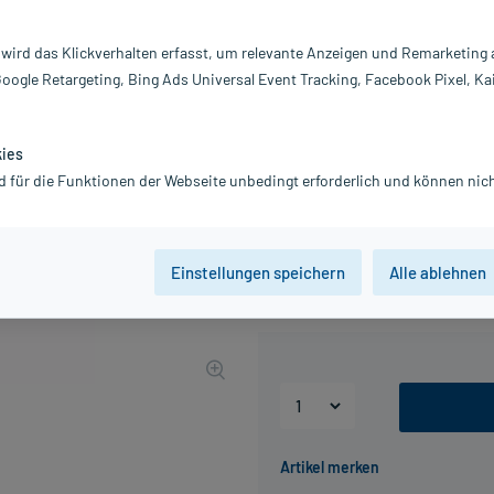
Darreichung:
C
Inhalt:
20
 wird das Klickverhalten erfasst, um relevante Anzeigen und Remarketing
PZN:
16
Google Retargeting, Bing Ads Universal Event Tracking, Facebook Pixel, Ka
Hersteller:
Dr
Geschenk für Sie:
Gr
kies
Jetzt ansehen
d für die Funktionen der Webseite unbedingt erforderlich und können nich
15,19 €
UVP
18,99 €
152
Pl
Einstellungen speichern
Alle ablehnen
inkl. MwSt.
zzgl.
Versandkosten
Grundpreis: 75,95 € / l