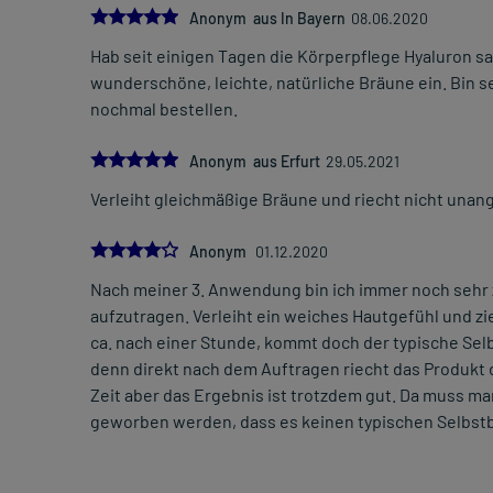
5.0
Anonym aus In Bayern
08.06.2020
Hab seit einigen Tagen die Körperpflege Hyaluron sa
wunderschöne, leichte, natürliche Bräune ein. Bin 
nochmal bestellen.
5.0
Anonym aus Erfurt
29.05.2021
Verleiht gleichmäßige Bräune und riecht nicht una
4.0
Anonym
01.12.2020
Nach meiner 3. Anwendung bin ich immer noch sehr z
aufzutragen. Verleiht ein weiches Hautgefühl und zi
ca. nach einer Stunde, kommt doch der typische Sel
denn direkt nach dem Auftragen riecht das Produkt 
Zeit aber das Ergebnis ist trotzdem gut. Da muss man
geworben werden, dass es keinen typischen Selbstb