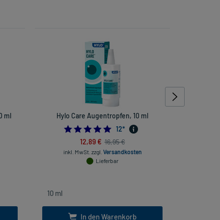
0 ml
Hylo Care Augentropfen, 10 ml
Lefax Kau
666666667
4.75
12
*
12,89 €
16,95 €
inkl. MwSt.
zzgl.
Versandkosten
Lieferbar
inkl
In den Warenkorb