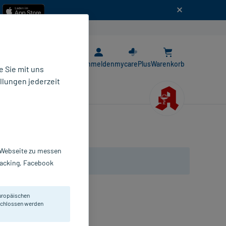
n
E-Rezept App
Anmelden
mycarePlus
Warenkorb
 Sie mit uns
llungen jederzeit
r Webseite zu messen
Tracking, Facebook
uropäischen
eschlossen werden
ungs-Effekt. Für den Körper.