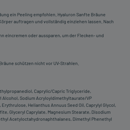
dung ein Peeling empfohlen. Hyaluron Sanfte Bräune
örper auftragen und vollständig einziehen lassen. Nach
ünn eincremen oder aussparen, um der Flecken- und
Bräune schützen nicht vor UV-Strahlen.
thylpropanediol, Caprylic/Capric Triglyceride,
yl Alcohol, Sodium Acryloyldimethyltaurate/VP
Erythrulose, Helianthus Annuus Seed Oil, Caprylyl Glycol,
ite, Glyceryl Caprylate, Magnesium Stearate, Disodium
methyl Acetyloctahydronaphthalanes, Dimethyl Phenethyl