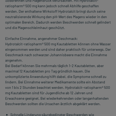
Sodbrennen und Magendruck verursachen. Mit Hydrotalcit-
ratiopharm® 500 mg kann jedoch schnell Abhilfe geschaffen
werden. Der enthaltene Wirkstoff Hydrotalcit bringt durch seine
neutralisierende Wirkung den pH-Wert des Magens wieder in den
optimalen Bereich. Dadurch werden Beschwerden schnell gelindert
und die Magenschleimhaut geschützt.
Einfache Einnahme, angenehmer Geschmack:
Hydrotalcit-ratiopharm® 500 mg Kautabletten können ohne Wasser
eingenommen werden und sind daher praktisch für unterwegs. Der
Geschmack nach schwarzer Johannisbeere macht die Einnahme
angenehm.
Bei Bedarf können Sie mehrmals täglich 1-2 Kautabletten, aber
maximal 12 Kautabletten pro Tag gründlich kauen. Die
unkomplizierte Anwendung hilft dabei, die Symptome schnell zu
lindern. Bei Einnahme weiterer Medikamente sollte ein Abstand
von 1 bis 2 Stunden beachtet werden. Hydrotalcit-ratiopharm® 500
mg Kautabletten sind für Jugendliche ab 12 Jahren und
Erwachsene geeignet. Bei wiederkehrenden oder langanhaltenden
Beschwerden sollten die Ursachen ärztlich abgeklärt werden.
Schnelle Linderung säurebedingter Beschwerden wie