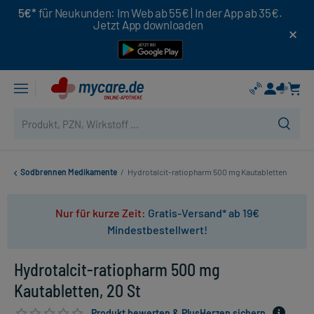
5€*
für Neukunden: Im Web ab 55€ | In der App ab 35€.
Jetzt App downloaden
Sodbrennen Medikamente
/
Hydrotalcit-ratiopharm 500 mg Kautabletten
Nur für kurze Zeit:
Gratis-Versand* ab 19€
Mindestbestellwert!
Hydrotalcit-ratiopharm 500 mg
Kautabletten, 20 St
Produkt bewerten & PlusHerzen sichern