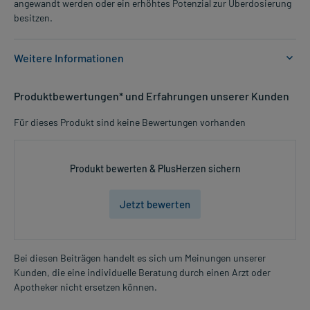
angewandt werden oder ein erhöhtes Potenzial zur Überdosierung
besitzen.
Weitere Informationen
Anwendungsgebiete:
Produktbewertungen* und Erfahrungen unserer Kunden
- Magengeschwür
- Zwölffingerdarmgeschwüre
Für dieses Produkt sind keine Bewertungen vorhanden
- Sodbrennen
- Säurebedingte Magenbeschwerden
Produkt bewerten & PlusHerzen sichern
Dosierung und Anwendungshinweise:
Jugendliche ab 12 Jahren und Erwachsene
Jetzt bewerten
1-2 Kautabletten
1-6 mal täglich
bei Auftreten von Beschwerden, zwischen den Mahlzeiten und vor
dem Schlafengehen
Bei diesen Beiträgen handelt es sich um Meinungen unserer
Kunden, die eine individuelle Beratung durch einen Arzt oder
Mehr anzeigen
Die Gesamtdosis sollte nicht ohne Rücksprache mit einem Arzt
Apotheker nicht ersetzen können.
oder Apotheker überschritten werden.