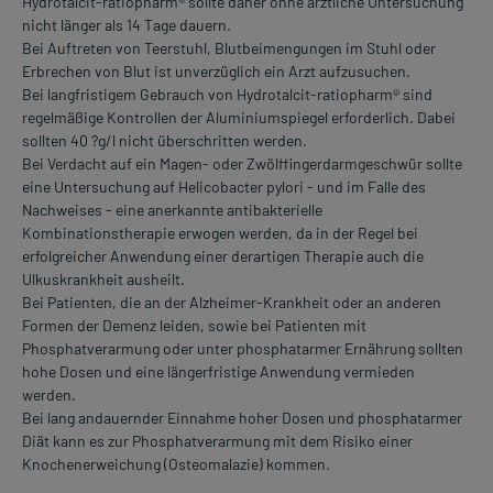
Hydrotalcit-ratiopharm® sollte daher ohne ärztliche Untersuchung
nicht länger als 14 Tage dauern.
Bei Auftreten von Teerstuhl, Blutbeimengungen im Stuhl oder
Erbrechen von Blut ist unverzüglich ein Arzt aufzusuchen.
Bei langfristigem Gebrauch von Hydrotalcit-ratiopharm® sind
regelmäßige Kontrollen der Aluminiumspiegel erforderlich. Dabei
sollten 40 ?g/l nicht überschritten werden.
Bei Verdacht auf ein Magen- oder Zwölffingerdarmgeschwür sollte
eine Untersuchung auf Helicobacter pylori - und im Falle des
Nachweises - eine anerkannte antibakterielle
Kombinationstherapie erwogen werden, da in der Regel bei
erfolgreicher Anwendung einer derartigen Therapie auch die
Ulkuskrankheit ausheilt.
Bei Patienten, die an der Alzheimer-Krankheit oder an anderen
Formen der Demenz leiden, sowie bei Patienten mit
Phosphatverarmung oder unter phosphatarmer Ernährung sollten
hohe Dosen und eine längerfristige Anwendung vermieden
werden.
Bei lang andauernder Einnahme hoher Dosen und phosphatarmer
Diät kann es zur Phosphatverarmung mit dem Risiko einer
Knochenerweichung (Osteomalazie) kommen.