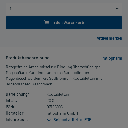
In den Warenkorb
Produktbeschreibung
ratiopharm
Rezeptfreies Arzneimittel zur Bindung überschüssiger
Magensäure. Zur Linderung von säurebedingten
Magenbeschwerden, wie Sodbrennen. Kautabletten mit
Johannisbeer-Geschmack.
Darreichung:
Kautabletten
Inhalt:
20 St
PZN:
07105995
Hersteller:
ratiopharm GmbH
Information:
Beipackzettel als PDF