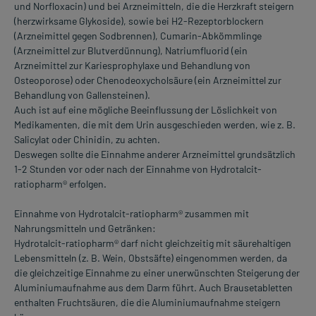
und Norfloxacin) und bei Arzneimitteln, die die Herzkraft steigern
(herzwirksame Glykoside), sowie bei H2-Rezeptorblockern
(Arzneimittel gegen Sodbrennen), Cumarin-Abkömmlinge
(Arzneimittel zur Blutverdünnung), Natriumfluorid (ein
Arzneimittel zur Kariesprophylaxe und Behandlung von
Osteoporose) oder Chenodeoxycholsäure (ein Arzneimittel zur
Behandlung von Gallensteinen).
Auch ist auf eine mögliche Beeinflussung der Löslichkeit von
Medikamenten, die mit dem Urin ausgeschieden werden, wie z. B.
Salicylat oder Chinidin, zu achten.
Deswegen sollte die Einnahme anderer Arzneimittel grundsätzlich
1-2 Stunden vor oder nach der Einnahme von Hydrotalcit-
ratiopharm® erfolgen.
Einnahme von Hydrotalcit-ratiopharm® zusammen mit
Nahrungsmitteln und Getränken:
Hydrotalcit-ratiopharm® darf nicht gleichzeitig mit säurehaltigen
Lebensmitteln (z. B. Wein, Obstsäfte) eingenommen werden, da
die gleichzeitige Einnahme zu einer unerwünschten Steigerung der
Aluminiumaufnahme aus dem Darm führt. Auch Brausetabletten
enthalten Fruchtsäuren, die die Aluminiumaufnahme steigern