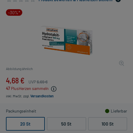
-30%*
Abbildung ähnlich
4,68 €
UVP
6,69 €
47
PlusHerzen sammeln
inkl. MwSt.
zzgl.
Versandkosten
Packungseinheit
Lieferbar
20 St
50 St
100 St