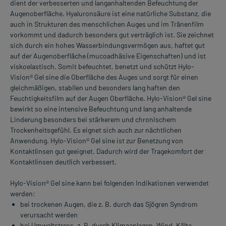
dient der verbesserten und langanhaltenden Befeuchtung der
Augenoberfläche. Hyaluronsäure ist eine natürliche Substanz, die
auch in Strukturen des menschlichen Auges und im Tränenfilm
vorkommt und dadurch besonders gut verträglich ist. Sie zeichnet
sich durch ein hohes Wasserbindungsvermögen aus, haftet gut
auf der Augenoberfläche (mucoadhäsive Eigenschaften) und ist
viskoelastisch. Somit befeuchtet, benetzt und schützt Hylo-
Vision® Gel sine die Oberfläche des Auges und sorgt für einen
gleichmäßigen, stabilen und besonders lang haften den
Feuchtigkeitsfilm auf der Augen Oberfläche. Hylo-Vision® Gel sine
bewirkt so eine intensive Befeuchtung und lang anhaltende
Linderung besonders bei stärkerem und chronischem
Trockenheitsgefühl. Es eignet sich auch zur nächtlichen
Anwendung. Hylo-Vision® Gel sine ist zur Benetzung von
Kontaktlinsen gut geeignet. Dadurch wird der Tragekomfort der
Kontaktlinsen deutlich verbessert.
Hylo-Vision® Gel sine kann bei folgenden Indikationen verwendet
werden:
bei trockenen Augen, die z. B. durch das Sjögren Syndrom
verursacht werden
bei Umweltstress, z. B. durch Klimaanlagen, Wind, Kälte,