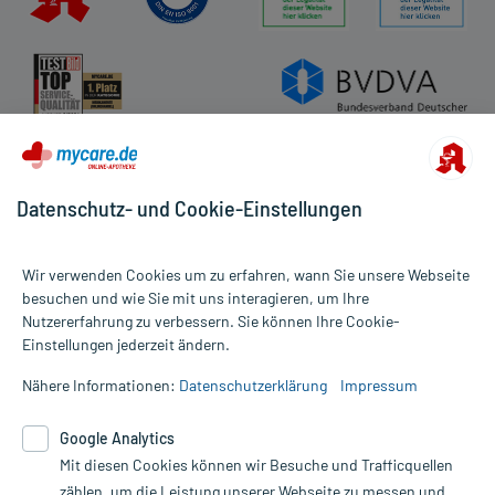
Datenschutz- und Cookie-Einstellungen
Wir verwenden Cookies um zu erfahren, wann Sie unsere Webseite
besuchen und wie Sie mit uns interagieren, um Ihre
Nutzererfahrung zu verbessern. Sie können Ihre Cookie-
Alle Preise gelten inkl. MwSt., ggf. zzgl. Versandkosten
Einstellungen jederzeit ändern.
Informationen auf dieser Website werden ausschließlich für
informative Zwecke zur Verfügung gestellt. Sie ersetzen keinesfalls
Nähere Informationen:
Datenschutzerklärung
Impressum
die Untersuchung und Behandlung durch einen Arzt. Bitte
beachten Sie, dass hierdurch weder Diagnosen gestellt noch
Google Analytics
Therapien eingeleitet werden können. | Diese Webseite benutzt
Mit diesen Cookies können wir Besuche und Trafficquellen
Google Analytics. Lesen Sie bitte dazu die wichtigen Hinweise in
unserer Datenschutzerklärung. Für den Widerruf einer Bestellung
zählen, um die Leistung unserer Webseite zu messen und