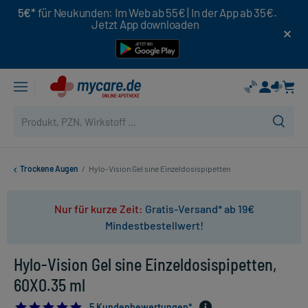
5€*
für Neukunden: Im Web ab 55€ | In der App ab 35€.
Jetzt App downloaden
Trockene Augen
/
Hylo-Vision Gel sine Einzeldosispipetten
Nur für kurze Zeit:
Gratis-Versand* ab 19€
Mindestbestellwert!
Hylo-Vision Gel sine Einzeldosispipetten,
60X0.35 ml
5.0
5 Kundenbewertungen*