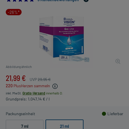
-26%*
Abbildung ähnlich
21,99 €
UVP
29,95 €
220
PlusHerzen sammeln
inkl. MwSt.
Gratis-Versand
innerhalb D.
Grundpreis: 1.047,14 € / l
Packungseinheit
Lieferbar
7 ml
21 ml