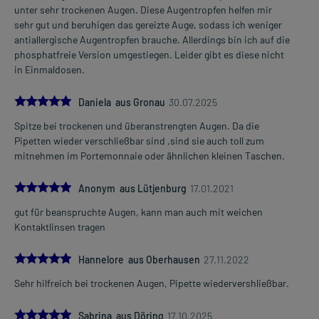
unter sehr trockenen Augen. Diese Augentropfen helfen mir
sehr gut und beruhigen das gereizte Auge, sodass ich weniger
antiallergische Augentropfen brauche. Allerdings bin ich auf die
phosphatfreie Version umgestiegen. Leider gibt es diese nicht
in Einmaldosen.
5.0
Daniela aus Gronau
30.07.2025
Spitze bei trockenen und überanstrengten Augen. Da die
Pipetten wieder verschließbar sind ,sind sie auch toll zum
mitnehmen im Portemonnaie oder ähnlichen kleinen Taschen.
5.0
Anonym aus Lütjenburg
17.01.2021
gut für beanspruchte Augen, kann man auch mit weichen
Kontaktlinsen tragen
5.0
Hannelore aus Oberhausen
27.11.2022
Sehr hilfreich bei trockenen Augen, Pipette wiedervershließbar.
5.0
Sabrina aus Döring
17.10.2025