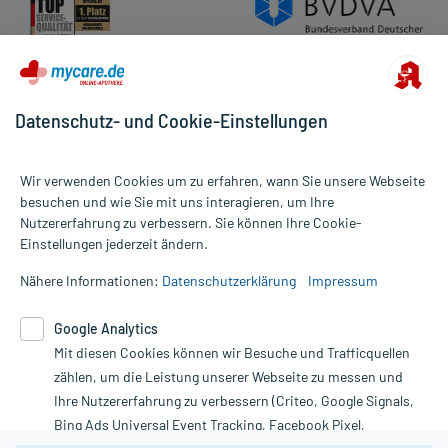
Datenschutz- und Cookie-Einstellungen
Wir verwenden Cookies um zu erfahren, wann Sie unsere Webseite
besuchen und wie Sie mit uns interagieren, um Ihre
Nutzererfahrung zu verbessern. Sie können Ihre Cookie-
Alle Preise gelten inkl. MwSt., ggf. zzgl. Versandkosten
Einstellungen jederzeit ändern.
Informationen auf dieser Website werden ausschließlich für
informative Zwecke zur Verfügung gestellt. Sie ersetzen keinesfalls
Nähere Informationen:
Datenschutzerklärung
Impressum
die Untersuchung und Behandlung durch einen Arzt. Bitte
beachten Sie, dass hierdurch weder Diagnosen gestellt noch
Google Analytics
Therapien eingeleitet werden können. | Diese Webseite benutzt
Google Analytics. Lesen Sie bitte dazu die wichtigen Hinweise in
Mit diesen Cookies können wir Besuche und Trafficquellen
unserer Datenschutzerklärung. Für den Widerruf einer Bestellung
zählen, um die Leistung unserer Webseite zu messen und
nutzen Sie das Formular:
Ihre Nutzererfahrung zu verbessern (Criteo, Google Signals,
Bing Ads Universal Event Tracking, Facebook Pixel,
Vertrag widerrufen