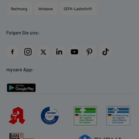
Engagement
Direktabrechnung PKV
Rechnung
Vorkasse
SEPA-Lastschrift
Partner
Apotheke vor Ort
Kundenbewertungen
Folgen Sie uns:
AGB
Impressum
Datenschutz
Cookie-Einstellungen
mycare App:
Rückgabe/Widerruf
Barrierefreiheitserklärung