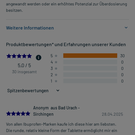
angewandt werden oder ein erhöhtes Potenzial zur Überdosierung
besitzen.
Weitere Informationen
Anwendungsgebiete:
Produktbewertungen* und Erfahrungen unserer Kunden
- Leichte bis mäßig starke Schmerzen, wie:
- Kopfschmerzen
5.0
5
30
- Zahnschmerzen
4
0
- Regelschmerzen
5,0 / 5
3
0
- Fieber
30 insgesamt
2
0
1
0
Dosierung und Anwendungshinweise:
Kinder von 6-9 Jahren
(mit 20-29 kg Körpergewicht)
1/2 Tablette
Anonym aus Bad Urach -
5.0
1-3 mal täglich
Sirchingen
28.04.2025
im Abstand von 6 Stunden, zu der Mahlzeit
Mehr anzeigen
Von allen Ibuprofen-Marken kaufe ich diese hier am liebsten.
Die runde, relativ kleine Form der Tablette ermöglicht mir ein
Kinder von 10-11 Jahren