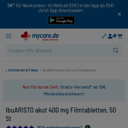
5€*
für Neukunden: Im Web ab 55€ | In der App ab 35€.
Jetzt App downloaden
Schmerzen & Fieber
/
IbuARISTO akut 400 mg Filmtabletten
Nur für kurze Zeit:
Gratis-Versand* ab 19€
Mindestbestellwert!
IbuARISTO akut 400 mg Filmtabletten, 50
St
5.0
30 Kundenbewertungen*