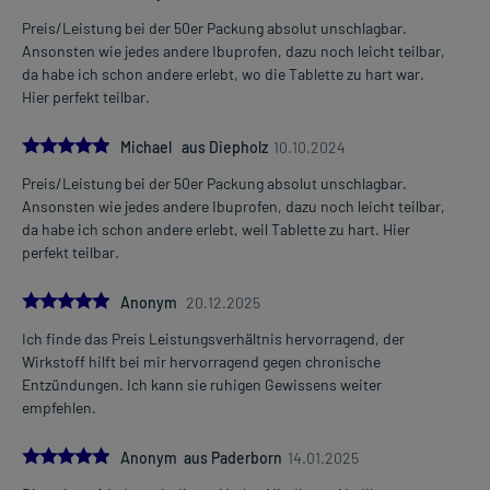
länger als 3 Tage bei Fieber bzw. für mehr als 4 Tage bei Schmerzen
Preis/Leistung bei der 50er Packung absolut unschlagbar.
anwenden. Kinder und Jugendliche sollten das Arzneimittel ohne
Ansonsten wie jedes andere Ibuprofen, dazu noch leicht teilbar,
ärztlichen Rat nicht länger als 3 Tage anwenden. Wenn sich die
da habe ich schon andere erlebt, wo die Tablette zu hart war.
Symptome verschlimmern, sollte generell ärztlicher Rat eingeholt
Hier perfekt teilbar.
werden.
Überdosierung?
5.0
Michael aus Diepholz
10.10.2024
Bei einer Überdosierung kann es unter anderem zu
Preis/Leistung bei der 50er Packung absolut unschlagbar.
Kopfschmerzen, Schwindel, Bauchschmerzen, Übelkeit,
Ansonsten wie jedes andere Ibuprofen, dazu noch leicht teilbar,
Erbrechen, Blutdruckabfall, Benommenheit sowie zu
da habe ich schon andere erlebt, weil Tablette zu hart. Hier
Atemstörungen kommen. Setzen Sie sich bei dem Verdacht auf
perfekt teilbar.
eine Überdosierung umgehend mit einem Arzt in Verbindung.
5.0
Anonym
20.12.2025
Einnahme vergessen?
Setzen Sie die Einnahme zum nächsten vorgeschriebenen
Ich finde das Preis Leistungsverhältnis hervorragend, der
Zeitpunkt ganz normal (also nicht mit der doppelten Menge) fort.
Wirkstoff hilft bei mir hervorragend gegen chronische
Entzündungen. Ich kann sie ruhigen Gewissens weiter
Generell gilt: Achten Sie vor allem bei Säuglingen, Kleinkindern und
empfehlen.
älteren Menschen auf eine gewissenhafte Dosierung. Im
Zweifelsfalle fragen Sie Ihren Arzt oder Apotheker nach etwaigen
5.0
Anonym aus Paderborn
14.01.2025
Auswirkungen oder Vorsichtsmaßnahmen.