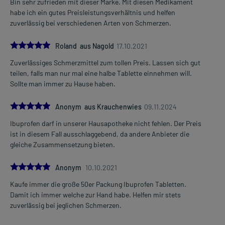
Bin sehr zufrieden mit dieser Marke. Mit diesen Medikament
Eine vom Arzt verordnete Dosierung kann von den Angaben der
habe ich ein gutes Preisleistungsverhältnis und helfen
Packungsbeilage abweichen. Da der Arzt sie individuell abstimmt,
zuverlässig bei verschiedenen Arten von Schmerzen.
sollten Sie das Arzneimittel daher nach seinen Anweisungen
anwenden.
5.0
Roland aus Nagold
17.10.2021
Zuverlässiges Schmerzmittel zum tollen Preis. Lassen sich gut
Gegenanzeigen:
teilen, falls man nur mal eine halbe Tablette einnehmen will.
Was spricht gegen eine Anwendung?
Sollte man immer zu Hause haben.
Immer:
5.0
Anonym aus Krauchenwies
09.11.2024
- Überempfindlichkeit gegen die Inhaltsstoffe
- Herzschwäche
Ibuprofen darf in unserer Hausapotheke nicht fehlen. Der Preis
- Eingeschränkte Leberfunktion
ist in diesem Fall ausschlaggebend, da andere Anbieter die
- Eingeschränkte Nierenfunktion
gleiche Zusammensetzung bieten.
- Blutbildungsstörungen
- Geschwüre im Verdauungstrakt, auch in der Vorgeschichte
5.0
Anonym
10.10.2021
- Blutungen im Magen-Darm-Trakt, auch in der Vorgeschichte
Kaufe immer die große 50er Packung Ibuprofen Tabletten.
- Hirnblutungen
Damit ich immer welche zur Hand habe. Helfen mir stets
- Aktive Blutungen, wie:
zuverlässig bei jeglichen Schmerzen.
- Schwerer Flüssigkeitsmangel