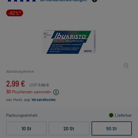
-62%*
Abbildung ähnlich
2,99 €
UVP
7,96 €
30
PlusHerzen sammeln
inkl. MwSt.
zzgl.
Versandkosten
Packungseinheit
Lieferbar
10 St
20 St
50 St