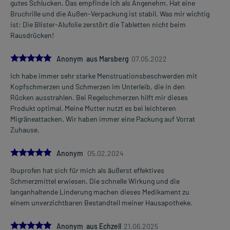
gutes Schlucken. Das empfinde ich als Angenehm. Hat eine
(mit 30-39 kg Körpergewicht)
Bruchrille und die Außen-Verpackung ist stabil. Was mir wichtig
1/2 Tablette
ist: Die Blister-Alufolie zerstört die Tabletten nicht beim
1-4 mal täglich
Rausdrücken!
im Abstand von 6 Stunden, zu der Mahlzeit
5.0
Anonym aus Marsberg
07.05.2022
Jugendliche ab 12 Jahren und Erwachsene
(über 40 kg Körpergewicht)
Ich habe immer sehr starke Menstruationsbeschwerden mit
1/2-1 Tablette
Kopfschmerzen und Schmerzen im Unterleib, die in den
1-4 mal täglich
Rücken ausstrahlen. Bei Regelschmerzen hilft mir dieses
(max. 3 Tabletten pro Tag)
Produkt optimal. Meine Mutter nutzt es bei leichteren
im Abstand von 6 Stunden, zu der Mahlzeit
Migräneattacken. Wir haben immer eine Packung auf Vorrat
Zuhause.
Die Gesamtdosis sollte nicht ohne Rücksprache mit einem Arzt
oder Apotheker überschritten werden.
5.0
Anonym
05.02.2024
Art der Anwendung?
Ibuprofen hat sich für mich als äußerst effektives
Nehmen Sie das Arzneimittel unzerkaut mit Flüssigkeit (z.B. 1 Glas
Schmerzmittel erwiesen. Die schnelle Wirkung und die
Wasser) ein.
langanhaltende Linderung machen dieses Medikament zu
einem unverzichtbaren Bestandteil meiner Hausapotheke.
Dauer der Anwendung?
Ohne ärztlichen Rat sollten Erwachsene das Arzneimittel nicht
5.0
Anonym aus Echzell
21.06.2025