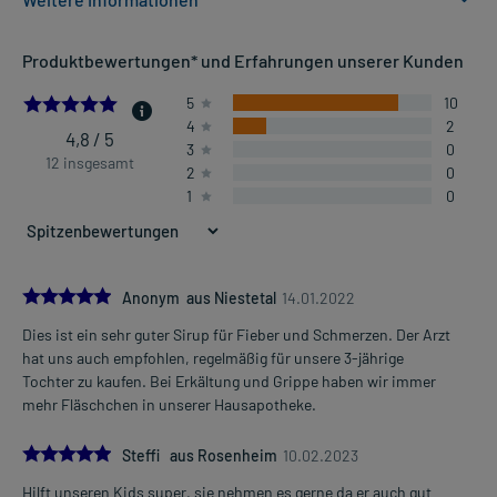
Anwendungsgebiete:
Produktbewertungen* und Erfahrungen unserer Kunden
- Leichte bis mäßig starke Schmerzen, wie:
- Kopfschmerzen
4.833333333333333
5
10
- Zahnschmerzen
4
2
- Regelschmerzen
4,8 / 5
3
0
- Fieber
12 insgesamt
2
0
1
0
Dosierung und Anwendungshinweise:
Kinder von 1-3 Jahren
(mit 10-15 kg Körpergewicht)
2,5 ml
5.0
Anonym aus Niestetal
14.01.2022
1-3 mal täglich
Dies ist ein sehr guter Sirup für Fieber und Schmerzen. Der Arzt
im Abstand von 6 Stunden, unabhängig von der Mahlzeit
Mehr anzeigen
hat uns auch empfohlen, regelmäßig für unsere 3-jährige
Tochter zu kaufen. Bei Erkältung und Grippe haben wir immer
Kinder von 4-5 Jahren
mehr Fläschchen in unserer Hausapotheke.
(mit 16-19 kg Körpergewicht)
3,75 ml
5.0
1-3 mal täglich
Steffi aus Rosenheim
10.02.2023
im Abstand von 6 Stunden, unabhängig von der Mahlzeit
Hilft unseren Kids super, sie nehmen es gerne da er auch gut