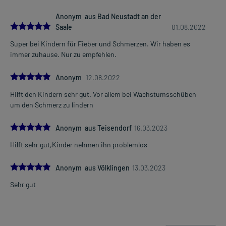
Anonym aus Bad Neustadt an der
Art der Anwendung?
5.0
Saale
01.08.2022
Nehmen Sie das Arzneimittel ein. Vor Gebrauch gut schütteln.
Super bei Kindern für Fieber und Schmerzen. Wir haben es
Dauer der Anwendung?
immer zuhause. Nur zu empfehlen.
Ohne ärztlichen Rat sollten Erwachsene das Arzneimittel nicht
länger als 3 Tage bei Fieber bzw. für mehr als 4 Tage bei Schmerzen
5.0
Anonym
12.08.2022
anwenden. Kinder und Jugendliche sollten das Arzneimittel ohne
ärztlichen Rat nicht länger als 3 Tage anwenden. Wenn sich die
Hilft den Kindern sehr gut. Vor allem bei Wachstumsschüben
Symptome verschlimmern sollte grundsätzlich ärztlicher Rat
um den Schmerz zu lindern
eingeholt werden.
5.0
Anonym aus Teisendorf
16.03.2023
Überdosierung?
Hilft sehr gut,Kinder nehmen ihn problemlos
Bei einer Überdosierung kann es unter anderem zu
Kopfschmerzen, Schwindel, Bauchschmerzen, Übelkeit,
5.0
Anonym aus Völklingen
13.03.2023
Erbrechen, Blutdruckabfall, Benommenheit sowie zu
Atemstörungen kommen. Setzen Sie sich bei dem Verdacht auf
Sehr gut
eine Überdosierung umgehend mit einem Arzt in Verbindung.
Einnahme vergessen?
Setzen Sie die Einnahme zum nächsten vorgeschriebenen