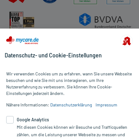
- Teerstühle, bei Auftreten bitte sofort einen Arzt aufsuchen
- Magenschleimhautentzündung
- Geschwüre im Verdauungstrakt, die sehr selten auch
durchbrechen können
- Entzündungen der Mundschleimhaut
- Kopfschmerzen
- Schwindel
- Schlaflosigkeit
Datenschutz- und Cookie-Einstellungen
- Müdigkeit
- Reizbarkeit
- Erregung
Wir verwenden Cookies um zu erfahren, wann Sie unsere Webseite
- Wassereinlagerungen (Ödeme), v.a. bei Patienten mit
besuchen und wie Sie mit uns interagieren, um Ihre
Bluthochdruck oder Nierenschwäche
Nutzererfahrung zu verbessern. Sie können Ihre Cookie-
Alle Preise gelten inkl. MwSt., ggf. zzgl. Versandkosten
- Nierenfunktionsstörungen (nephrotisches Syndrom)
Einstellungen jederzeit ändern.
Informationen auf dieser Website werden ausschließlich für
- Nierenentzündung, die zu einem Ausfall der Niere führen kann
informative Zwecke zur Verfügung gestellt. Sie ersetzen keinesfalls
- Überempfindlichkeitsreaktionen der Haut, wie:
Nähere Informationen:
Datenschutzerklärung
Impressum
die Untersuchung und Behandlung durch einen Arzt. Bitte
- Hautausschlag
beachten Sie, dass hierdurch weder Diagnosen gestellt noch
- Juckreiz
Google Analytics
Therapien eingeleitet werden können. | Diese Webseite benutzt
- Anfälle von Atemnot
Google Analytics. Lesen Sie bitte dazu die wichtigen Hinweise in
Mit diesen Cookies können wir Besuche und Trafficquellen
- Sehstörungen, bei Auftreten bitte sofort einen Arzt aufsuchen
unserer Datenschutzerklärung. Für den Widerruf einer Bestellung
zählen, um die Leistung unserer Webseite zu messen und