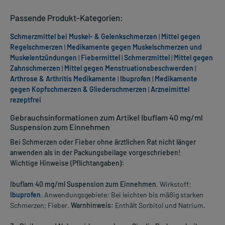
Passende Produkt-Kategorien:
Schmerzmittel bei Muskel- & Gelenkschmerzen
|
Mittel gegen
Regelschmerzen
|
Medikamente gegen Muskelschmerzen und
Muskelentzündungen
|
Fiebermittel
|
Schmerzmittel
|
Mittel gegen
Zahnschmerzen
|
Mittel gegen Menstruationsbeschwerden
|
Arthrose & Arthritis Medikamente
|
Ibuprofen
|
Medikamente
gegen Kopfschmerzen & Gliederschmerzen
|
Arzneimittel
rezeptfrei
Gebrauchsinformationen zum Artikel Ibuflam 40 mg/ml
Suspension zum Einnehmen
Bei Schmerzen oder Fieber ohne ärztlichen Rat nicht länger
anwenden als in der Packungsbeilage vorgeschrieben!
Wichtige Hinweise (Pflichtangaben):
Ibuflam 40 mg/ml Suspension zum Einnehmen
. Wirkstoff:
Ibuprofen
. Anwendungsgebiete: Bei leichten bis mäßig starken
Schmerzen; Fieber.
Warnhinweis:
Enthält Sorbitol und Natrium.