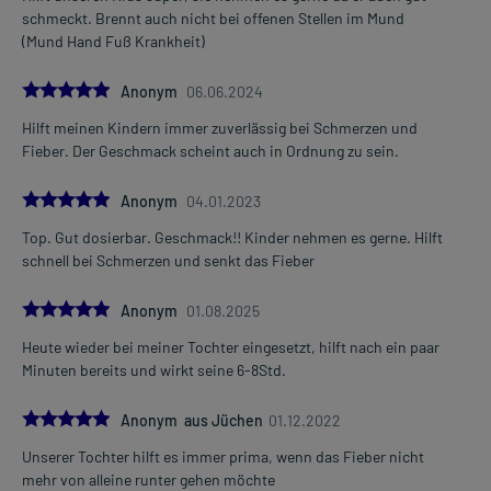
schmeckt. Brennt auch nicht bei offenen Stellen im Mund
Kinder von 6-9 Jahren
(Mund Hand Fuß Krankheit)
(mit 20-29 kg Körpergewicht)
5 ml
5.0
Anonym
06.06.2024
1-3 mal täglich
im Abstand von 6 Stunden, unabhängig von der Mahlzeit
Hilft meinen Kindern immer zuverlässig bei Schmerzen und
Fieber. Der Geschmack scheint auch in Ordnung zu sein.
Kinder von 10-11 Jahren
(mit 30-39 kg Körpergewicht)
5.0
Anonym
04.01.2023
5 ml
1-4 mal täglich
Top. Gut dosierbar. Geschmack!! Kinder nehmen es gerne. Hilft
im Abstand von 6 Stunden, unabhängig von der Mahlzeit
schnell bei Schmerzen und senkt das Fieber
Jugendliche ab 12 Jahren und Erwachsene
5.0
Anonym
01.08.2025
(über 40 kg Körpergewicht)
Heute wieder bei meiner Tochter eingesetzt, hilft nach ein paar
5-10 ml
Minuten bereits und wirkt seine 6-8Std.
1-4 mal täglich
(max. 30 ml pro Tag)
5.0
im Abstand von 6 Stunden, unabhängig von der Mahlzeit
Anonym aus Jüchen
01.12.2022
Unserer Tochter hilft es immer prima, wenn das Fieber nicht
Die Gesamtdosis sollte nicht ohne Rücksprache mit einem Arzt
mehr von alleine runter gehen möchte
oder Apotheker überschritten werden.