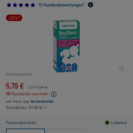
4.833333333333333
12 Kundenbewertungen*
-20%*
Abbildung ähnlich
5,79 €
UVP
7,24 €
58
PlusHerzen sammeln
inkl. MwSt.
zzgl.
Versandkosten
Grundpreis: 57,90 € / l
Packungseinheit
Lieferbar