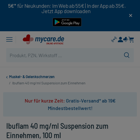
5€*
für Neukunden: Im Web ab 55€ | In der App ab 35€.
Jetzt App downloaden
Muskel- & Gelenkschmerzen
/
Ibuflam 40 mg/ml Suspension zum Einnehmen
Nur für kurze Zeit:
Gratis-Versand* ab 19€
Mindestbestellwert!
Ibuflam 40 mg/ml Suspension zum
Einnehmen, 100 ml