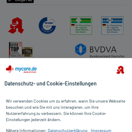
Datenschutz- und Cookie-Einstellungen
Wir verwenden Cookies um zu erfahren, wann Sie unsere Webseite
besuchen und wie Sie mit uns interagieren, um Ihre
Nutzererfahrung zu verbessern. Sie können Ihre Cookie-
Alle Preise gelten inkl. MwSt., ggf. zzgl. Versandkosten
Einstellungen jederzeit ändern.
Informationen auf dieser Website werden ausschließlich für
informative Zwecke zur Verfügung gestellt. Sie ersetzen keinesfalls
Nähere Informationen:
Datenschutzerklärung
Impressum