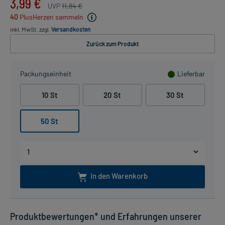
3,99 €
UVP
11,84 €
40
PlusHerzen sammeln
inkl. MwSt.
zzgl.
Versandkosten
Zurück zum Produkt
Packungseinheit
Lieferbar
10 St
20 St
30 St
50 St
In den Warenkorb
Produktbewertungen* und Erfahrungen unserer