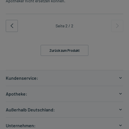
Apotheker nicht ersetzen können.
Seite 2 / 2
Zurück zum Produkt
Kundenservice:
Versandkosten
Apotheke:
Zahlungsarten
Ratgeber
Kontakt
Außerhalb Deutschland:
E-Rezept
FAQ
Versandkosten Schweiz
Papierrezept einlösen
Hilfe
Unternehmen: