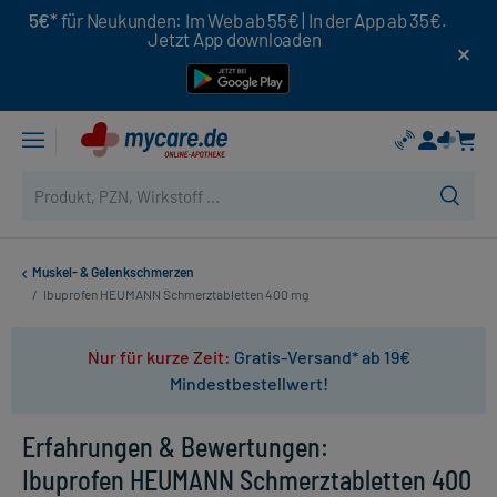
5€*
für Neukunden: Im Web ab 55€ | In der App ab 35€.
Jetzt App downloaden
Muskel- & Gelenkschmerzen
/
Ibuprofen HEUMANN Schmerztabletten 400 mg
Nur für kurze Zeit:
Gratis-Versand* ab 19€
Mindestbestellwert!
Erfahrungen & Bewertungen:
Ibuprofen HEUMANN Schmerztabletten 400