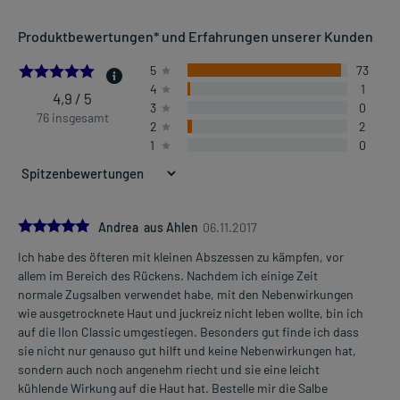
Anwendungsgebiete:
Produktbewertungen* und Erfahrungen unserer Kunden
- Traditionell angewendet bei leichter, lokal begrenzter, eitriger
Hautentzündung, wie z.B.
4.907894736842105
5
73
- Eiteransammlung (Abszess)
4
1
- Entzündung des Haarfollikels
4,9 / 5
3
0
- Schweißdrüsenentzündung
76 insgesamt
2
2
1
0
Dosierung und Anwendungshinweise:
Jugendliche ab 12 Jahren und Erwachsene
2-3 cm langen Salbenstrang
1-mal täglich
5.0
Andrea aus Ahlen
06.11.2017
unabhängig von der Tageszeit
Ich habe des öfteren mit kleinen Abszessen zu kämpfen, vor
Mehr anzeigen
allem im Bereich des Rückens. Nachdem ich einige Zeit
Die Gesamtdosis sollte nicht ohne Rücksprache mit einem Arzt
normale Zugsalben verwendet habe, mit den Nebenwirkungen
oder Apotheker überschritten werden.
wie ausgetrocknete Haut und juckreiz nicht leben wollte, bin ich
auf die Ilon Classic umgestiegen. Besonders gut finde ich dass
Art der Anwendung?
sie nicht nur genauso gut hilft und keine Nebenwirkungen hat,
Tragen Sie das Arzneimittel auf die betroffene(n) Hautstelle(n) auf.
sondern auch noch angenehm riecht und sie eine leicht
Vor dem Auftragen des Arzneimittels sollte(n) die betroffene(n)
kühlende Wirkung auf die Haut hat. Bestelle mir die Salbe
Hautstelle(n) gereinigt und desinfiziert werden. Die mit dem