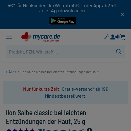
5€*
für Neukunden: Im Web ab 55€ | In der App ab 35€.
Jetzt App downloaden
Akne
/
Ilon Salbe classic bei leichten Entzündungen der Haut
Nur für kurze Zeit:
Gratis-Versand* ab 19€
Mindestbestellwert!
Ilon Salbe classic bei leichten
Entzündungen der Haut, 25 g
4.907894736842105
76 Kundenbewertungen*