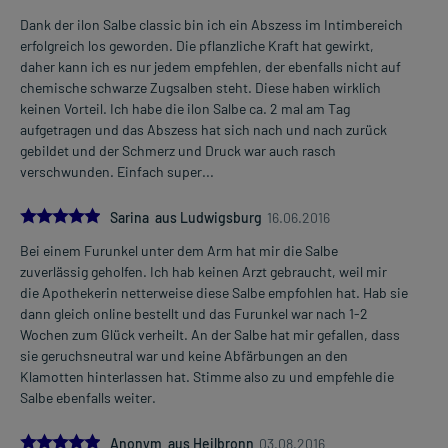
Dank der ilon Salbe classic bin ich ein Abszess im Intimbereich
Zusammensetzung:
erfolgreich los geworden. Die pflanzliche Kraft hat gewirkt,
daher kann ich es nur jedem empfehlen, der ebenfalls nicht auf
Wirkstoff
Lärchen-Terpentin
54 mg
chemische schwarze Zugsalben steht. Diese haben wirklich
Wirkstoff
Terpentinöl, gereinigtes
72 mg
keinen Vorteil. Ich habe die ilon Salbe ca. 2 mal am Tag
Wirkstoff
Eucalyptusöl
12 mg
aufgetragen und das Abszess hat sich nach und nach zurück
Hilfsstoff
Vaselin, weißes
+
gebildet und der Schmerz und Druck war auch rasch
Hilfsstoff
Wachs, gelbes
+
verschwunden. Einfach super...
Hilfsstoff
Stearinsäure
+
Hilfsstoff
Ölsäure
5.0
+
Sarina aus Ludwigsburg
16.06.2016
Hilfsstoff
Polysorbat 20
+
Bei einem Furunkel unter dem Arm hat mir die Salbe
Hilfsstoff
Rosmarinöl
+
zuverlässig geholfen. Ich hab keinen Arzt gebraucht, weil mir
Hilfsstoff
Thymianöl
+
die Apothekerin netterweise diese Salbe empfohlen hat. Hab sie
Hilfsstoff
Thymol
+
dann gleich online bestellt und das Furunkel war nach 1-2
Hilfsstoff
Butylhydroxytoluol
+
Wochen zum Glück verheilt. An der Salbe hat mir gefallen, dass
Hilfsstoff
Chlorophyll-Kupfer-Komplex
+
sie geruchsneutral war und keine Abfärbungen an den
Klamotten hinterlassen hat. Stimme also zu und empfehle die
Wirkungsweise:
Salbe ebenfalls weiter.
Wie wirken die Inhaltsstoffe des Arzneimittels?
5.0
Anonym aus Heilbronn
03.08.2016