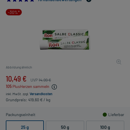
-30%*
Abbildung ähnlich
10,49 €
UVP
14,99 €
105
PlusHerzen sammeln
inkl. MwSt.
zzgl.
Versandkosten
Grundpreis: 419,60 € / kg
Packungseinheit
Lieferbar
25 g
50 g
100 g