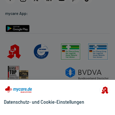
Cookie-Einstellungen
mycare App:
Rückgabe/Widerruf
Barrierefreiheitserklärung
Datenschutz- und Cookie-Einstellungen