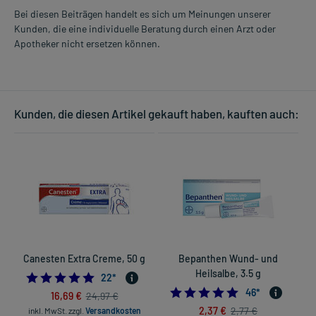
Bei diesen Beiträgen handelt es sich um Meinungen unserer
Kunden, die eine individuelle Beratung durch einen Arzt oder
Apotheker nicht ersetzen können.
Kunden, die diesen Artikel gekauft haben, kauften auch:
Canesten Extra Creme, 50 g
Bepanthen Wund- und
Heilsalbe, 3.5 g
5.0
22
*
5.0
46
*
16,69 €
24,97 €
2,37 €
2,77 €
inkl. MwSt.
zzgl.
Versandkosten