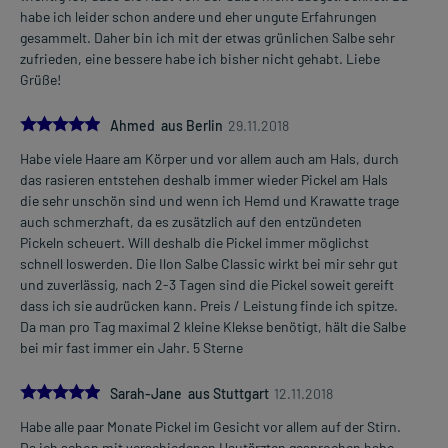
Eine vom Arzt verordnete Dosierung kann von den Angaben der
habe ich leider schon andere und eher ungute Erfahrungen
Packungsbeilage abweichen. Da der Arzt sie individuell abstimmt,
gesammelt. Daher bin ich mit der etwas grünlichen Salbe sehr
sollten Sie das Arzneimittel daher nach seinen Anweisungen
zufrieden, eine bessere habe ich bisher nicht gehabt. Liebe
anwenden.
Grüße!
5.0
Gegenanzeigen:
Ahmed aus Berlin
29.11.2018
Was spricht gegen eine Anwendung?
Habe viele Haare am Körper und vor allem auch am Hals, durch
das rasieren entstehen deshalb immer wieder Pickel am Hals
- Überempfindlichkeit gegen die Inhaltsstoffe
die sehr unschön sind und wenn ich Hemd und Krawatte trage
- Krämpfe bei Kindern (mit und ohne Fieber)
auch schmerzhaft, da es zusätzlich auf den entzündeten
Pickeln scheuert. Will deshalb die Pickel immer möglichst
Welche Altersgruppe ist zu beachten?
schnell loswerden. Die Ilon Salbe Classic wirkt bei mir sehr gut
- Kinder unter 30 Monaten: Das Arzneimittel darf nicht
und zuverlässig, nach 2-3 Tagen sind die Pickel soweit gereift
angewendet werden.
dass ich sie audrücken kann. Preis / Leistung finde ich spitze.
- Kinder unter 12 Jahren: Das Arzneimittel sollte in dieser
Da man pro Tag maximal 2 kleine Klekse benötigt, hält die Salbe
Altersgruppe in der Regel nicht angewendet werden.
bei mir fast immer ein Jahr. 5 Sterne
Was ist mit Schwangerschaft und Stillzeit?
5.0
Sarah-Jane aus Stuttgart
12.11.2018
- Schwangerschaft: Das Arzneimittel sollte nach derzeitigen
Erkenntnissen nicht angewendet werden.
Habe alle paar Monate Pickel im Gesicht vor allem auf der Stirn.
- Stillzeit: Von einer Anwendung wird nach derzeitigen
Da ich schon mit verschiedenen Hautärzten gesprochen habe