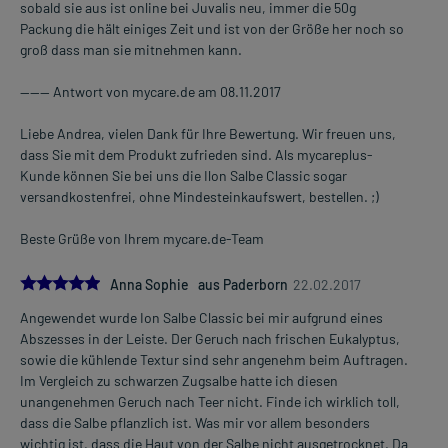
sobald sie aus ist online bei Juvalis neu, immer die 50g
Arzneimittel behandelte(n) Stelle(n) soll(ten) mit einem Verband
Packung die hält einiges Zeit und ist von der Größe her noch so
bedeckt werden.
groß dass man sie mitnehmen kann.
Waschen Sie nach der Anwendung gründlich die Hände.
Vermeiden Sie den versehentlichen Kontakt mit den Augen.
------ Antwort von mycare.de am 08.11.2017
Dauer der Anwendung?
Liebe Andrea, vielen Dank für Ihre Bewertung. Wir freuen uns,
Ohne ärztlichen Rat sollte das Arzneimittel nicht länger als 3 Tage
dass Sie mit dem Produkt zufrieden sind. Als mycareplus-
angewendet werden, wenn innerhalb dieser Zeit keine Besserung
Kunde können Sie bei uns die Ilon Salbe Classic sogar
Ihrer Beschwerden eingetreten ist. Bei länger anhaltenden oder
versandkostenfrei, ohne Mindesteinkaufswert, bestellen. ;)
regelmäßig wiederkehrenden Beschwerden sollten Sie Ihren Arzt
aufsuchen.
Beste Grüße von Ihrem mycare.de-Team
Überdosierung?
5.0
Bisher sind keine Überdosierungserscheinungen bekannt. Im
Anna Sophie aus Paderborn
22.02.2017
Zweifelsfall wenden Sie sich an Ihren Arzt.
Angewendet wurde Ion Salbe Classic bei mir aufgrund eines
Abszesses in der Leiste. Der Geruch nach frischen Eukalyptus,
Generell gilt: Achten Sie vor allem bei Säuglingen, Kleinkindern und
sowie die kühlende Textur sind sehr angenehm beim Auftragen.
älteren Menschen auf eine gewissenhafte Dosierung. Im
Im Vergleich zu schwarzen Zugsalbe hatte ich diesen
Zweifelsfalle fragen Sie Ihren Arzt oder Apotheker nach etwaigen
unangenehmen Geruch nach Teer nicht. Finde ich wirklich toll,
Auswirkungen oder Vorsichtsmaßnahmen.
dass die Salbe pflanzlich ist. Was mir vor allem besonders
wichtig ist, dass die Haut von der Salbe nicht ausgetrocknet. Da