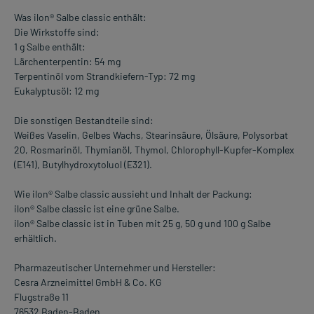
Was ilon® Salbe classic enthält:
Die Wirkstoffe sind:
1 g Salbe enthält:
Lärchenterpentin: 54 mg
Terpentinöl vom Strandkiefern-Typ: 72 mg
Eukalyptusöl: 12 mg
Die sonstigen Bestandteile sind:
Weißes Vaselin, Gelbes Wachs, Stearinsäure, Ölsäure, Polysorbat
20, Rosmarinöl, Thymianöl, Thymol, Chlorophyll-Kupfer-Komplex
(E141), Butylhydroxytoluol (E321).
Wie ilon® Salbe classic aussieht und Inhalt der Packung:
ilon® Salbe classic ist eine grüne Salbe.
ilon® Salbe classic ist in Tuben mit 25 g, 50 g und 100 g Salbe
erhältlich.
Pharmazeutischer Unternehmer und Hersteller:
Cesra Arzneimittel GmbH & Co. KG
Flugstraße 11
76532 Baden-Baden