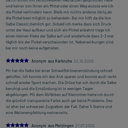
Erkenntnissen abgeraten. Eventuell ist ein Abstillen in Erwägung
und keiner von ihnen ein Mittel oder einen Weg wusste wie ich
zu ziehen.
die Pickel verhindern kann. Bleib mir nichts anderes übrig als
die Pickel best möglich zu behandeln. Bei mir hilft da die Ilon
Ist Ihnen das Arzneimittel trotz einer Gegenanzeige verordnet
Salbe Classic ziemlich gut. Sobald ich merke dass sich Druck
worden, sprechen Sie mit Ihrem Arzt oder Apotheker. Der
unter der Haut aufbaut und sich ein Pickel anbahnt trage ich
therapeutische Nutzen kann höher sein, als das Risiko, das die
einen kleinen Kleks der Salbe auf und wiederhole dass 2-3 mal
Anwendung bei einer Gegenanzeige in sich birgt.
täglich bis der Pickel verschwunden ist. Nebenwirkungen sind
bei mir noch keine aufgetreten.
Nebenwirkungen:
5.0
Anonym aus Karlsruhe
22.10.2020
Welche unerwünschten Wirkungen können auftreten?
Mir hat die Salbe bei einer Schweißdrüsenentzündung schnell
- Überempfindlichkeit
geholfen. Ich konnte mir den Arzt sparen und konnte auch recht
schnell wieder Sport machen. Die Drüse hat sch durch die Salbe
Bemerken Sie eine Befindlichkeitsstörung oder Veränderung
beruhigt und die Entzündung ist in wenigen Tagen
während der Behandlung, wenden Sie sich an Ihren Arzt oder
abgeklungen. Mit dem Abfärben auf Klamotten hatte ich durch
Apotheker.
die grünlich transparente Farbe auch gar keine Probleme. Das
ist eher bei schwarzen Zugsalben der Fall. Daher 5 Sterne und
Für die Information an dieser Stelle werden vor allem
eine Weiterempfehlung meinerseits.
Nebenwirkungen berücksichtigt, die bei mindestens einem von
1.000 behandelten Patienten auftreten.
5.0
Anonym aus Metzingen
27.07.2020