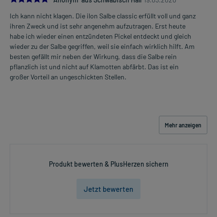
Das Arzneimittel darf nach Anbruch/Zubereitung höchstens 5
Ich kann nicht klagen. Die ilon Salbe classic erfüllt voll und ganz
Monate verwendet werden!
ihren Zweck und ist sehr angenehm aufzutragen. Erst heute
Das Arzneimittel muss nach Anbruch/Zubereitung bei
habe ich wieder einen entzündeten Pickel entdeckt und gleich
Raumtemperatur aufbewahrt werden!
wieder zu der Salbe gegriffen, weil sie einfach wirklich hilft. Am
besten gefällt mir neben der Wirkung, dass die Salbe rein
pflanzlich ist und nicht auf Klamotten abfärbt. Das ist ein
Handelsformen:
großer Vorteil an ungeschickten Stellen.
Anbieter: CESRA, Baden-Baden, www.cesra.de
Bearbeitungsstand: 06.05.2020
Mehr anzeigen
Produkt bewerten & PlusHerzen sichern
Jetzt bewerten