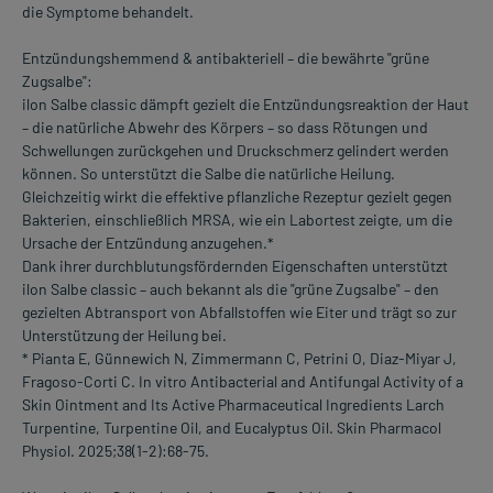
die Symptome behandelt.
Entzündungshemmend & antibakteriell – die bewährte "grüne
Zugsalbe":
ilon Salbe classic dämpft gezielt die Entzündungsreaktion der Haut
– die natürliche Abwehr des Körpers – so dass Rötungen und
Schwellungen zurückgehen und Druckschmerz gelindert werden
können. So unterstützt die Salbe die natürliche Heilung.
Gleichzeitig wirkt die effektive pflanzliche Rezeptur gezielt gegen
Bakterien, einschließlich MRSA, wie ein Labortest zeigte, um die
Ursache der Entzündung anzugehen.*
Dank ihrer durchblutungsfördernden Eigenschaften unterstützt
ilon Salbe classic – auch bekannt als die "grüne Zugsalbe" – den
gezielten Abtransport von Abfallstoffen wie Eiter und trägt so zur
Unterstützung der Heilung bei.
* Pianta E, Günnewich N, Zimmermann C, Petrini O, Diaz-Miyar J,
Fragoso-Corti C. In vitro Antibacterial and Antifungal Activity of a
Skin Ointment and Its Active Pharmaceutical Ingredients Larch
Turpentine, Turpentine Oil, and Eucalyptus Oil. Skin Pharmacol
Physiol. 2025;38(1-2):68-75.