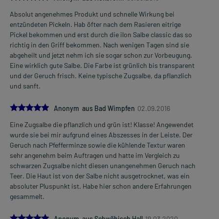
Langjährige Erfahrung hat gezeigt, dass das Arzneimittel bei
bestimmten Beschwerden helfen kann. Wie die einzelnen
Absolut angenehmes Produkt und schnelle Wirkung bei
Inhaltsstoffe wirken, konnte bislang in wissenschaftlichen Studien
entzündeten Pickeln. Hab öfter nach dem Rasieren eitrige
nicht nachgewiesen werden.
Pickel bekommen und erst durch die ilon Salbe classic das so
richtig in den Griff bekommen. Nach wenigen Tagen sind sie
abgeheilt und jetzt nehm ich sie sogar schon zur Vorbeugung.
Wichtige Hinweise:
Eine wirklich gute Salbe. Die Farbe ist grünlich bis transparent
Was sollten Sie beachten?
und der Geruch frisch. Keine typische Zugsalbe, da pflanzlich
- Antioxidantien (z.B. Butylhydroxyanisol, Butylhydroxytoluol)
und sanft.
können Hautreizungen (z.B. Kontaktdermatitis), Reizungen der
Augen und Schleimhäute hervorrufen.
5.0
Anonym aus Bad Wimpfen
02.09.2016
- Es kann Arzneimittel geben, mit denen Wechselwirkungen
auftreten. Sie sollten deswegen generell vor der Behandlung mit
Eine Zugsalbe die pflanzlich und grün ist! Klasse! Angewendet
einem neuen Arzneimittel jedes andere, das Sie bereits anwenden,
wurde sie bei mir aufgrund eines Abszesses in der Leiste. Der
dem Arzt oder Apotheker angeben. Das gilt auch für Arzneimittel,
Geruch nach Pfefferminze sowie die kühlende Textur waren
die Sie selbst kaufen, nur gelegentlich anwenden oder deren
sehr angenehm beim Auftragen und hatte im Vergleich zu
Anwendung schon einige Zeit zurückliegt.
schwarzen Zugsalbe nicht diesen unangenehmen Geruch nach
Teer. Die Haut ist von der Salbe nicht ausgetrocknet, was ein
absoluter Pluspunkt ist. Habe hier schon andere Erfahrungen
gesammelt.
Aufbewahrung:
Aufbewahrung
5.0
Anonym aus Schwäbisch Hall
19.03.2020