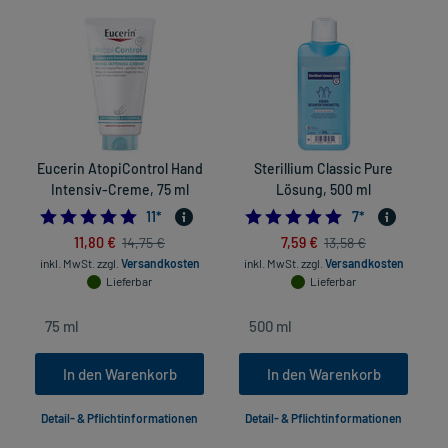
Eucerin AtopiControl Hand
Sterillium Classic Pure
P
Intensiv-Creme, 75 ml
Lösung, 500 ml
5.0
5.0
11
*
7
*
11,80 €
7,59 €
14,75 €
13,58 €
inkl. MwSt.
zzgl.
Versandkosten
inkl. MwSt.
zzgl.
Versandkosten
Lieferbar
Lieferbar
In den Warenkorb
In den Warenkorb
Detail- & Pflichtinformationen
Detail- & Pflichtinformationen