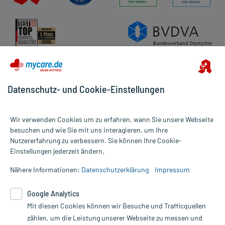
Datenschutz- und Cookie-Einstellungen
Wir verwenden Cookies um zu erfahren, wann Sie unsere Webseite
besuchen und wie Sie mit uns interagieren, um Ihre
Nutzererfahrung zu verbessern. Sie können Ihre Cookie-
Alle Preise gelten inkl. MwSt., ggf. zzgl. Versandkosten
Einstellungen jederzeit ändern.
Informationen auf dieser Website werden ausschließlich für
informative Zwecke zur Verfügung gestellt. Sie ersetzen keinesfalls
Nähere Informationen:
Datenschutzerklärung
Impressum
die Untersuchung und Behandlung durch einen Arzt. Bitte
beachten Sie, dass hierdurch weder Diagnosen gestellt noch
Google Analytics
Therapien eingeleitet werden können. | Diese Webseite benutzt
Mit diesen Cookies können wir Besuche und Trafficquellen
Google Analytics. Lesen Sie bitte dazu die wichtigen Hinweise in
unserer Datenschutzerklärung. Für den Widerruf einer Bestellung
zählen, um die Leistung unserer Webseite zu messen und