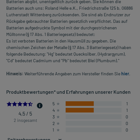
Batterien abgibt, unentgeltlich zurück geben. Sie können die
Batterien auch uns: Roland Helle e.K., Friedrichstraße 125 b, 06886
Lutherstadt Wittenberg zurücksenden. Sie sind als Endnutzer zur
Rückgabe gebrauchter Batterien gesetzlich verpflichtet. Das auf
Batterien aufgedruckte Symbol mit der durchgestrichenen
Mülltonne (§ 17 Abs. 1 Batteriegesetz) bedeutet:
Es ist verboten Batterien in den Hausmüll zu gegeben. Die
chemischen Zeichen der Metalle (§ 17 Abs. 3 Batteriegesetz) haben
folgende Bedeutung: "Hg" bedeutet Quecksilber, (Hydrargyrum),
"Cd" bedeutet Cadmium und "Pb" bedeutet Blei (Plumbum)."
Hinweis:
Weiterführende Angaben zum Hersteller finden Sie
hier
.
Produktbewertungen* und Erfahrungen unserer Kunden
4.5
5
1
4
1
4,5 / 5
3
0
2 insgesamt
2
0
1
0