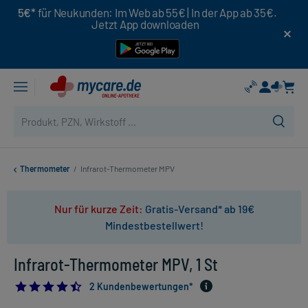
5€*
für Neukunden: Im Web ab 55€ | In der App ab 35€.
Jetzt App downloaden
Thermometer
/
Infrarot-Thermometer MPV
Nur für kurze Zeit:
Gratis-Versand* ab 19€
Mindestbestellwert!
Infrarot-Thermometer MPV, 1 St
4.5
2 Kundenbewertungen*