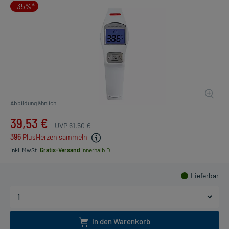
-35%*
Abbildung ähnlich
39,53 €
UVP
61,50 €
396
PlusHerzen sammeln
inkl. MwSt.
Gratis-Versand
innerhalb D.
Lieferbar
In den Warenkorb