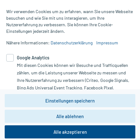
Wir verwenden Cookies um zu erfahren, wann Sie unsere Webseite
besuchen und wie Sie mit uns interagieren, um Ihre
Nutzererfahrung zu verbessern. Sie können Ihre Cookie-
Alle Preise gelten inkl. MwSt., ggf. zzgl. Versandkosten
Einstellungen jederzeit ändern.
Informationen auf dieser Website werden ausschließlich für
informative Zwecke zur Verfügung gestellt. Sie ersetzen keinesfalls
Nähere Informationen:
Datenschutzerklärung
Impressum
die Untersuchung und Behandlung durch einen Arzt. Bitte
beachten Sie, dass hierdurch weder Diagnosen gestellt noch
Google Analytics
Therapien eingeleitet werden können. | Diese Webseite benutzt
Mit diesen Cookies können wir Besuche und Trafficquellen
Google Analytics. Lesen Sie bitte dazu die wichtigen Hinweise in
unserer Datenschutzerklärung. Für den Widerruf einer Bestellung
zählen, um die Leistung unserer Webseite zu messen und
nutzen Sie das Formular:
Ihre Nutzererfahrung zu verbessern (Criteo, Google Signals,
Bing Ads Universal Event Tracking, Facebook Pixel,
Vertrag widerrufen
Youtube-Social Plugin).
Einstellungen speichern
Wir weisen darauf hin, dass die
Datenschutzbestimmungen von
Google Analytics
nicht
Alle ablehnen
*Hinweise zu unseren Aktionen und Bewertungen
zwingend den Europäischen Anforderungen gem. EU-
DSGVO genügen und ein Datentransfer in Drittstaaten bzw.
die USA nicht ausgeschlossen werden kann. Wie die
Alle akzeptieren
Daten dort verarbeitet werden, kann nicht geprüft und
nachvollzogen werden.
copyright @ 2026 Roland Helle e.K. - Versandapotheke - Alle Rechte vorbehalten