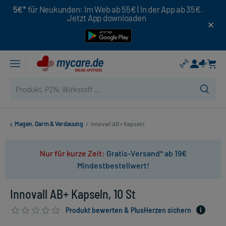
5€*
für Neukunden: Im Web ab 55€ | In der App ab 35€.
Jetzt App downloaden
Magen, Darm & Verdauung
/
Innovall AB+ Kapseln
Nur für kurze Zeit:
Gratis-Versand* ab 19€
Mindestbestellwert!
Innovall AB+ Kapseln, 10 St
Produkt bewerten & PlusHerzen sichern