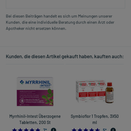
Bei diesen Beiträgen handelt es sich um Meinungen unserer
Kunden, die eine individuelle Beratung durch einen Arzt oder
Apotheker nicht ersetzen können.
Kunden, die diesen Artikel gekauft haben, kauften auch:
Myrrhinil-Intest Überzogene
Symbioflor 1 Tropfen, 3X50
Tabletten, 200 St
ml
4.714285714285714
4.6
7
*
5
*