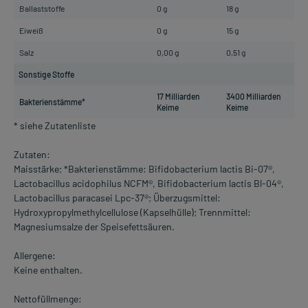
Ballaststoffe
0 g
18 g
Eiweiß
0 g
15 g
Salz
0,00 g
0,51 g
Sonstige Stoffe
17 Milliarden
3400 Milliarden
Bakterienstämme*
Keime
Keime
* siehe Zutatenliste
Zutaten:
Maisstärke; *Bakterienstämme: Bifidobacterium lactis Bi-07®,
Lactobacillus acidophilus NCFM®, Bifidobacterium lactis Bl-04®,
Lactobacillus paracasei Lpc-37®; Überzugsmittel:
Hydroxypropylmethylcellulose (Kapselhülle); Trennmittel:
Magnesiumsalze der Speisefettsäuren.
Allergene:
Keine enthalten.
Nettofüllmenge: