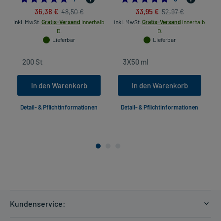
36,38 €
33,95 €
48,50 €
52,97 €
inkl. MwSt.
Gratis-Versand
innerhalb
inkl. MwSt.
Gratis-Versand
innerhalb
in
D.
D.
Lieferbar
Lieferbar
In den Warenkorb
In den Warenkorb
Detail- & Pflichtinformationen
Detail- & Pflichtinformationen
Kundenservice: