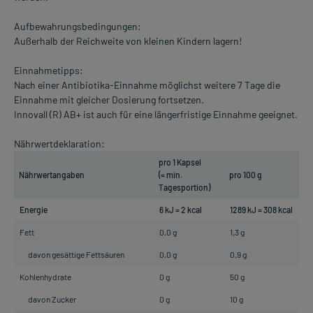
Aufbewahrungsbedingungen:
Außerhalb der Reichweite von kleinen Kindern lagern!
Einnahmetipps:
Nach einer Antibiotika-Einnahme möglichst weitere 7 Tage die
Einnahme mit gleicher Dosierung fortsetzen.
Innovall (R) AB+ ist auch für eine längerfristige Einnahme geeignet.
Nährwertdeklaration:
pro 1 Kapsel
Nährwertangaben
(= min.
pro 100 g
Tagesportion)
Energie
6 kJ = 2 kcal
1289 kJ = 308 kcal
Fett
0,0 g
1,3 g
davon gesättige Fettsäuren
0,0 g
0,9 g
Kohlenhydrate
0 g
50 g
davon Zucker
0 g
10 g