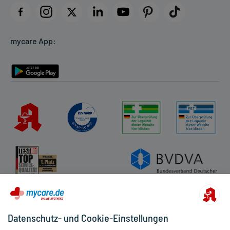
Datenschutz
Cookie-Einstellungen
mycare App:
Rückgabe/Widerruf
Barrierefreiheitserklärung
Datenschutz- und Cookie-Einstellungen