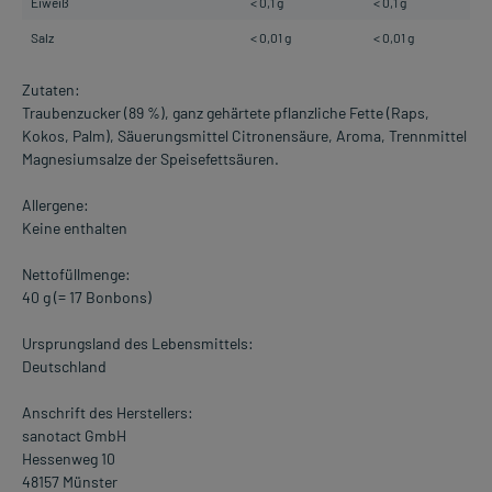
Eiweiß
< 0,1 g
< 0,1 g
Salz
< 0,01 g
< 0,01 g
Zutaten:
Traubenzucker (89 %), ganz gehärtete pflanzliche Fette (Raps,
Kokos, Palm), Säuerungsmittel Citronensäure, Aroma, Trennmittel
Magnesiumsalze der Speisefettsäuren.
Allergene:
Keine enthalten
Nettofüllmenge:
40 g (= 17 Bonbons)
Ursprungsland des Lebensmittels:
Deutschland
Anschrift des Herstellers:
sanotact GmbH
Hessenweg 10
48157 Münster