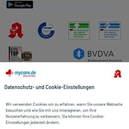
Datenschutz- und Cookie-Einstellungen
Wir verwenden Cookies um zu erfahren, wann Sie unsere Webseite
besuchen und wie Sie mit uns interagieren, um Ihre
Nutzererfahrung zu verbessern. Sie können Ihre Cookie-
Alle Preise gelten inkl. MwSt., ggf. zzgl. Versandkosten
Einstellungen jederzeit ändern.
Informationen auf dieser Website werden ausschließlich für