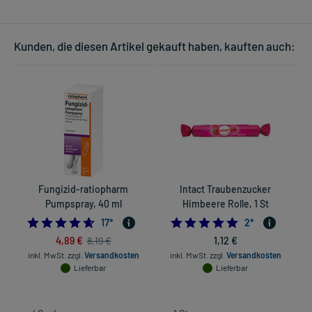
Kunden, die diesen Artikel gekauft haben, kauften auch:
Fungizid-ratiopharm
Intact Traubenzucker
I
Pumpspray, 40 ml
Himbeere Rolle, 1 St
4.647058823529412
5.0
17
*
2
*
4,89 €
1,12 €
8,19 €
inkl. MwSt.
zzgl.
Versandkosten
inkl. MwSt.
zzgl.
Versandkosten
Lieferbar
Lieferbar