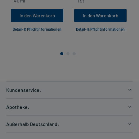
In den Warenkorb
In den Warenkorb
Detail- & Pflichtinformationen
Detail- & Pflichtinformationen
Kundenservice:
Versandkosten
Apotheke:
Zahlungsarten
Ratgeber
Kontakt
Außerhalb Deutschland:
E-Rezept
FAQ
Versandkosten Schweiz
Papierrezept einlösen