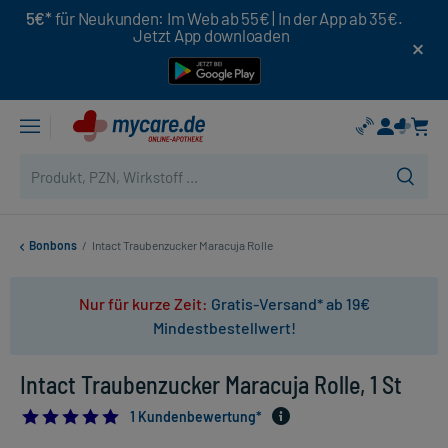
5€*
für Neukunden: Im Web ab 55€ | In der App ab 35€.
Jetzt App downloaden
Bonbons
/
Intact Traubenzucker Maracuja Rolle
Nur für kurze Zeit:
Gratis-Versand* ab 19€
Mindestbestellwert!
Intact Traubenzucker Maracuja Rolle, 1 St
5.0
1 Kundenbewertung*