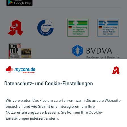
Datenschutz- und Cookie-Einstellungen
Wir verwenden Cookies um zu erfahren, wann Sie unsere Webseite
besuchen und wie Sie mit uns interagieren, um Ihre
Nutzererfahrung zu verbessern. Sie können Ihre Cookie-
Alle Preise gelten inkl. MwSt., ggf. zzgl. Versandkosten
Einstellungen jederzeit ändern.
Informationen auf dieser Website werden ausschließlich für
informative Zwecke zur Verfügung gestellt. Sie ersetzen keinesfalls