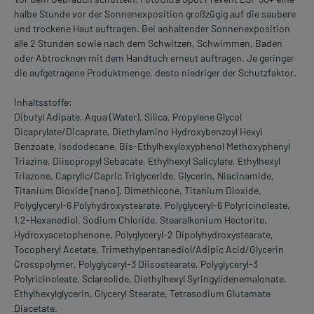
halbe Stunde vor der Sonnenexposition großzügig auf die saubere
und trockene Haut auftragen. Bei anhaltender Sonnenexposition
alle 2 Stunden sowie nach dem Schwitzen, Schwimmen, Baden
oder Abtrocknen mit dem Handtuch erneut auftragen. Je geringer
die aufgetragene Produktmenge, desto niedriger der Schutzfaktor.
Inhaltsstoffe:
Dibutyl Adipate, Aqua (Water), Silica, Propylene Glycol
Dicaprylate/Dicaprate, Diethylamino Hydroxybenzoyl Hexyl
Benzoate, Isododecane, Bis-Ethylhexyloxyphenol Methoxyphenyl
Triazine, Diisopropyl Sebacate, Ethylhexyl Salicylate, Ethylhexyl
Triazone, Caprylic/Capric Triglyceride, Glycerin, Niacinamide,
Titanium Dioxide [nano], Dimethicone, Titanium Dioxide,
Polyglyceryl-6 Polyhydroxystearate, Polyglyceryl-6 Polyricinoleate,
1,2-Hexanediol, Sodium Chloride, Stearalkonium Hectorite,
Hydroxyacetophenone, Polyglyceryl-2 Dipolyhydroxystearate,
Tocopheryl Acetate, Trimethylpentanediol/Adipic Acid/Glycerin
Crosspolymer, Polyglyceryl-3 Diisostearate, Polyglyceryl-3
Polyricinoleate, Sclareolide, Diethylhexyl Syringylidenemalonate,
Ethylhexylglycerin, Glyceryl Stearate, Tetrasodium Glutamate
Diacetate.