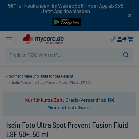
5€*
für Neukunden: Im Web ab 55€ | In der App ab 35€.
Jetzt App downloaden
Sonnencreme und -fluid für das Gesicht
/
Isdin Foto Ultra Spot Prevent Fusion Fluid LSF 50+
Nur für kurze Zeit:
Gratis-Versand* ab 19€
Mindestbestellwert!
Isdin Foto Ultra Spot Prevent Fusion Fluid
LSF 50+, 50 ml