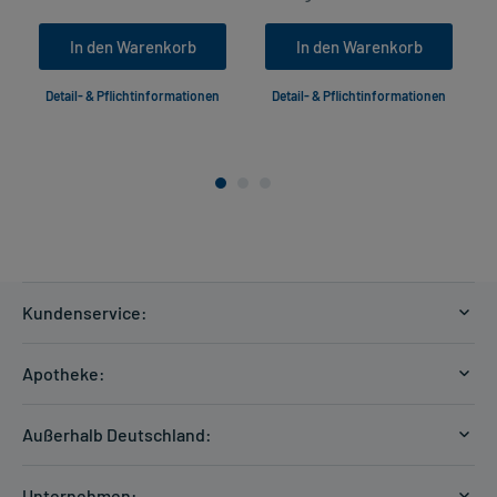
In den Warenkorb
In den Warenkorb
Detail- & Pflichtinformationen
Detail- & Pflichtinformationen
Kundenservice:
Versandkosten
Apotheke:
Zahlungsarten
Ratgeber
Kontakt
Außerhalb Deutschland:
E-Rezept
FAQ
Versandkosten Schweiz
Papierrezept einlösen
Hilfe
Unternehmen: