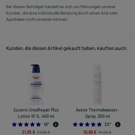
Bei diesen Beiträgen handelt es sich um Meinungen unserer
Kunden, die eine individuelle Beratung durch einen Arzt oder
Apotheker nicht ersetzen können.
Kunden, die diesen Artikel gekauft haben, kauften auch:
Eucerin UreaRepair Plus
Avene Thermalwasser-
L
Lotion 10 %, 400 ml
Spray, 300 ml
4.833333333333333
5.0
18
*
22
*
21,95 €
10,99 €
27,95 €
14,50 €