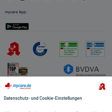
Cookie-Einstellungen
mycare App:
Rückgabe/Widerruf
Barrierefreiheitserklärung
Datenschutz- und Cookie-Einstellungen