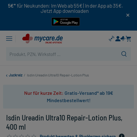
5€*
für Neukunden: Im Web ab 55€ | In der App ab 35€.
Jetzt App downloaden
Juckreiz
/
Isdin Ureadin Ultra10 Repair-Lotion Plus
Nur für kurze Zeit:
Gratis-Versand* ab 19€
Mindestbestellwert!
Isdin Ureadin Ultra10 Repair-Lotion Plus,
400 ml
Produkt bewerten & PlusHerzen sichern