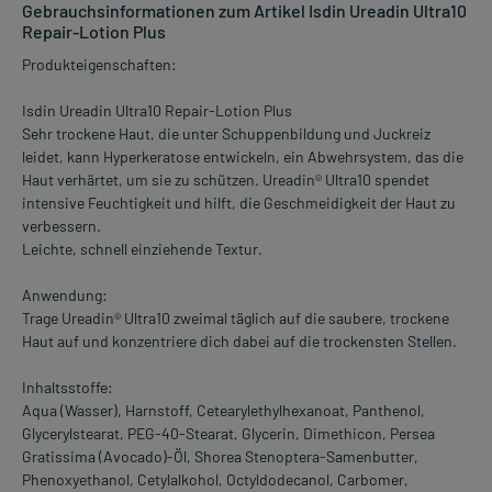
Gebrauchsinformationen zum Artikel Isdin Ureadin Ultra10
Repair-Lotion Plus
Produkteigenschaften:
Isdin Ureadin Ultra10 Repair-Lotion Plus
Sehr trockene Haut, die unter Schuppenbildung und Juckreiz
leidet, kann Hyperkeratose entwickeln, ein Abwehrsystem, das die
Haut verhärtet, um sie zu schützen. Ureadin® Ultra10 spendet
intensive Feuchtigkeit und hilft, die Geschmeidigkeit der Haut zu
verbessern.
Leichte, schnell einziehende Textur.
Anwendung:
Trage Ureadin® Ultra10 zweimal täglich auf die saubere, trockene
Haut auf und konzentriere dich dabei auf die trockensten Stellen.
Inhaltsstoffe:
Aqua (Wasser), Harnstoff, Cetearylethylhexanoat, Panthenol,
Glycerylstearat, PEG-40-Stearat, Glycerin, Dimethicon, Persea
Gratissima (Avocado)-Öl, Shorea Stenoptera-Samenbutter,
Phenoxyethanol, Cetylalkohol, Octyldodecanol, Carbomer,