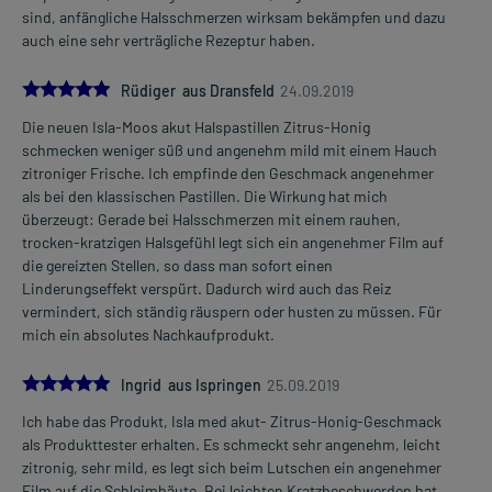
sind, anfängliche Halsschmerzen wirksam bekämpfen und dazu
auch eine sehr verträgliche Rezeptur haben.
5.0
Rüdiger aus Dransfeld
24.09.2019
Die neuen Isla-Moos akut Halspastillen Zitrus-Honig
schmecken weniger süß und angenehm mild mit einem Hauch
zitroniger Frische. Ich empfinde den Geschmack angenehmer
als bei den klassischen Pastillen. Die Wirkung hat mich
überzeugt: Gerade bei Halsschmerzen mit einem rauhen,
trocken-kratzigen Halsgefühl legt sich ein angenehmer Film auf
die gereizten Stellen, so dass man sofort einen
Linderungseffekt verspürt. Dadurch wird auch das Reiz
vermindert, sich ständig räuspern oder husten zu müssen. Für
mich ein absolutes Nachkaufprodukt.
5.0
Ingrid aus Ispringen
25.09.2019
Ich habe das Produkt, Isla med akut- Zitrus-Honig-Geschmack
als Produkttester erhalten. Es schmeckt sehr angenehm, leicht
zitronig, sehr mild, es legt sich beim Lutschen ein angenehmer
Film auf die Schleimhäute. Bei leichten Kratzbeschwerden hat