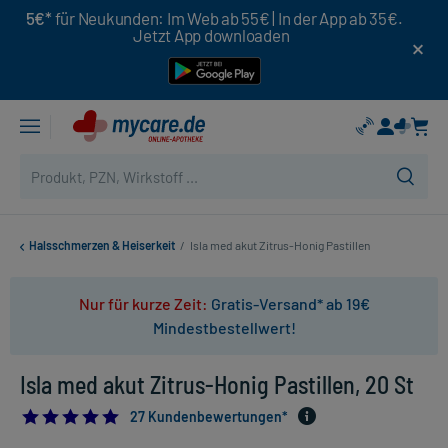
5€*
für Neukunden: Im Web ab 55€ | In der App ab 35€.
Jetzt App downloaden
Halsschmerzen & Heiserkeit
/
Isla med akut Zitrus-Honig Pastillen
Nur für kurze Zeit:
Gratis-Versand* ab 19€
Mindestbestellwert!
Isla med akut Zitrus-Honig Pastillen, 20 St
4.851851851851852
27 Kundenbewertungen*