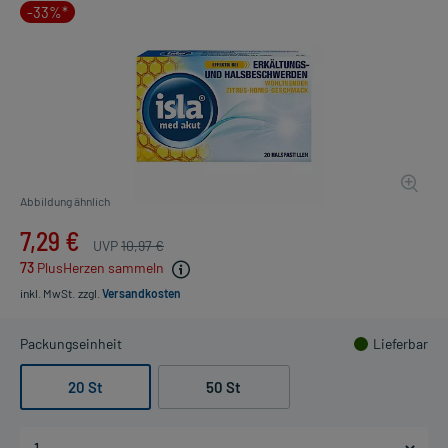
-33%*
Abbildung ähnlich
7,29 €
UVP
10,97 €
73
PlusHerzen sammeln
inkl. MwSt.
zzgl.
Versandkosten
Packungseinheit
Lieferbar
20 St
50 St