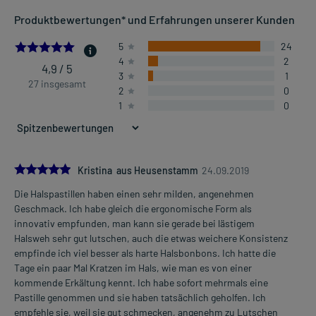
Produktbewertungen* und Erfahrungen unserer Kunden
4.851851851851852
5
24
4
2
4,9 / 5
3
1
27 insgesamt
2
0
1
0
5.0
Kristina aus Heusenstamm
24.09.2019
Die Halspastillen haben einen sehr milden, angenehmen
Geschmack. Ich habe gleich die ergonomische Form als
innovativ empfunden, man kann sie gerade bei lästigem
Halsweh sehr gut lutschen, auch die etwas weichere Konsistenz
empfinde ich viel besser als harte Halsbonbons. Ich hatte die
Tage ein paar Mal Kratzen im Hals, wie man es von einer
kommende Erkältung kennt. Ich habe sofort mehrmals eine
Pastille genommen und sie haben tatsächlich geholfen. Ich
empfehle sie, weil sie gut schmecken, angenehm zu Lutschen