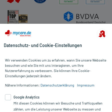
Datenschutz- und Cookie-Einstellungen
Wir verwenden Cookies um zu erfahren, wann Sie unsere Webseite
besuchen und wie Sie mit uns interagieren, um Ihre
Nutzererfahrung zu verbessern. Sie können Ihre Cookie-
Alle Preise gelten inkl. MwSt., ggf. zzgl. Versandkosten
Einstellungen jederzeit ändern.
Informationen auf dieser Website werden ausschließlich für
informative Zwecke zur Verfügung gestellt. Sie ersetzen keinesfalls
Nähere Informationen:
Datenschutzerklärung
Impressum
die Untersuchung und Behandlung durch einen Arzt. Bitte
beachten Sie, dass hierdurch weder Diagnosen gestellt noch
Google Analytics
Therapien eingeleitet werden können. | Diese Webseite benutzt
Mit diesen Cookies können wir Besuche und Trafficquellen
Google Analytics. Lesen Sie bitte dazu die wichtigen Hinweise in
unserer Datenschutzerklärung. Für den Widerruf einer Bestellung
zählen, um die Leistung unserer Webseite zu messen und