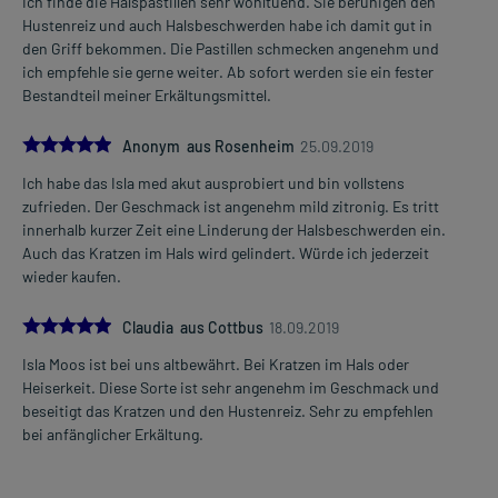
Ich finde die Halspastillen sehr wohltuend. Sie beruhigen den
Hustenreiz und auch Halsbeschwerden habe ich damit gut in
den Griff bekommen. Die Pastillen schmecken angenehm und
ich empfehle sie gerne weiter. Ab sofort werden sie ein fester
Bestandteil meiner Erkältungsmittel.
5.0
Anonym aus Rosenheim
25.09.2019
Ich habe das Isla med akut ausprobiert und bin vollstens
zufrieden. Der Geschmack ist angenehm mild zitronig. Es tritt
innerhalb kurzer Zeit eine Linderung der Halsbeschwerden ein.
Auch das Kratzen im Hals wird gelindert. Würde ich jederzeit
wieder kaufen.
5.0
Claudia aus Cottbus
18.09.2019
Isla Moos ist bei uns altbewährt. Bei Kratzen im Hals oder
Heiserkeit. Diese Sorte ist sehr angenehm im Geschmack und
beseitigt das Kratzen und den Hustenreiz. Sehr zu empfehlen
bei anfänglicher Erkältung.