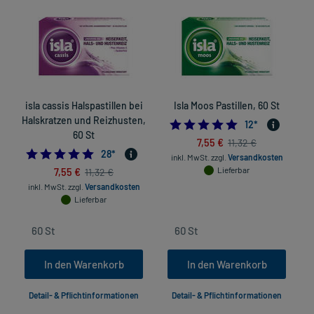
isla cassis Halspastillen bei
Isla Moos Pastillen, 60 St
Halskratzen und Reizhusten,
H
4.75
12
*
60 St
7,55 €
11,32 €
4.928571428571429
28
*
inkl. MwSt.
zzgl.
Versandkosten
7,55 €
Lieferbar
11,32 €
inkl. MwSt.
zzgl.
Versandkosten
Lieferbar
In den Warenkorb
In den Warenkorb
Detail- & Pflichtinformationen
Detail- & Pflichtinformationen