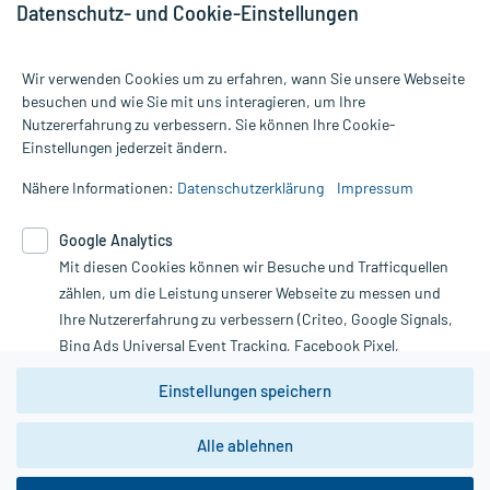
Datenschutz- und Cookie-Einstellungen
Wir verwenden Cookies um zu erfahren, wann Sie unsere Webseite
besuchen und wie Sie mit uns interagieren, um Ihre
Nutzererfahrung zu verbessern. Sie können Ihre Cookie-
Alle Preise gelten inkl. MwSt., ggf. zzgl. Versandkosten
Einstellungen jederzeit ändern.
Informationen auf dieser Website werden ausschließlich für
informative Zwecke zur Verfügung gestellt. Sie ersetzen keinesfalls
Nähere Informationen:
Datenschutzerklärung
Impressum
die Untersuchung und Behandlung durch einen Arzt. Bitte
beachten Sie, dass hierdurch weder Diagnosen gestellt noch
Google Analytics
Therapien eingeleitet werden können. | Diese Webseite benutzt
Mit diesen Cookies können wir Besuche und Trafficquellen
Google Analytics. Lesen Sie bitte dazu die wichtigen Hinweise in
unserer Datenschutzerklärung. Für den Widerruf einer Bestellung
zählen, um die Leistung unserer Webseite zu messen und
nutzen Sie das Formular:
Ihre Nutzererfahrung zu verbessern (Criteo, Google Signals,
Bing Ads Universal Event Tracking, Facebook Pixel,
Vertrag widerrufen
Youtube-Social Plugin).
Einstellungen speichern
Wir weisen darauf hin, dass die
Datenschutzbestimmungen von
Google Analytics
nicht
Alle ablehnen
*Hinweise zu unseren Aktionen und Bewertungen
zwingend den Europäischen Anforderungen gem. EU-
DSGVO genügen und ein Datentransfer in Drittstaaten bzw.
die USA nicht ausgeschlossen werden kann. Wie die