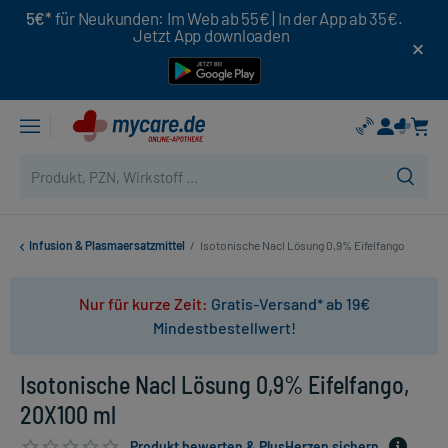
5€*
für Neukunden: Im Web ab 55€ | In der App ab 35€.
Jetzt App downloaden
Infusion & Plasmaersatzmittel
/
Isotonische Nacl Lösung 0,9% Eifelfango
Nur für kurze Zeit:
Gratis-Versand* ab 19€
Mindestbestellwert!
Isotonische Nacl Lösung 0,9% Eifelfango,
20X100 ml
Produkt bewerten & PlusHerzen sichern