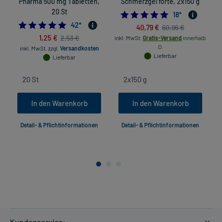
Pharma 500 mg Tabletten,
Schmerzgel forte, 2x150 g
20 St
5.0
18
*
4.833333333333333
42
*
40,79 €
60,96 €
1,25 €
2,53 €
inkl. MwSt.
Gratis-Versand
innerhalb
D.
inkl. MwSt.
zzgl.
Versandkosten
Lieferbar
Lieferbar
In den Warenkorb
In den Warenkorb
Detail- & Pflichtinformationen
Detail- & Pflichtinformationen
Kundenservice: