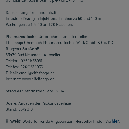
Osmolarität: 309 mOsm/l. pH-Wert: 4,5 – 7,0.
Darreichungsform und Inhalt
Infusionslösung in Injektionsflaschen zu 50 und 100 ml;
Packungen zu 1, 5, 10 und 20 Flaschen.
Pharmazeutischer Unternehmer und Hersteller:
Eifelfango Chemisch Pharmazeutisches Werk GmbH & Co. KG
Ringener Straße 45
53474 Bad Neuenahr-Ahrweiler
Telefon: 02641/36061
Telefax: 02641/34056
E-Mail: email@eifelfango.de
Internet: www.eifelfango.de
Stand der Information: April 2014.
Quelle: Angaben der Packungsbeilage
Stand: 05/2016
Hinweis:
Weiterführende Angaben zum Hersteller finden Sie
hier
.