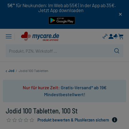
5€*
für Neukunden: Im Web ab 55€ | In der App ab 35€.
Jetzt App downloaden
Jod
/
Jodid 100 Tabletten
Nur für kurze Zeit:
Gratis-Versand* ab 19€
Mindestbestellwert!
Jodid 100 Tabletten, 100 St
Produkt bewerten & PlusHerzen sichern