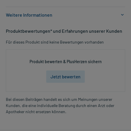
Weitere Informationen
Anwendungsgebiete:
Produktbewertungen* und Erfahrungen unserer Kunden
- Vorbeugung gegen einen Iod-Mangel, und damit verbundener
Kropfbildung (Struma)
Für dieses Produkt sind keine Bewertungen vorhanden
- Vorbeugung gegen Wiederauftreten eines Kropf (Struma)
- Kropf (Struma) bei normaler Schilddrüsenfunktionslage
Produkt bewerten & PlusHerzen sichern
Dosierung und Anwendungshinweise:
Säuglinge und Kinder
Jetzt bewerten
1/2-1 Tablette
1-mal täglich
nach der Mahlzeit
Bei diesen Beiträgen handelt es sich um Meinungen unserer
Jugendliche und Erwachsene
Kunden, die eine individuelle Beratung durch einen Arzt oder
Mehr anzeigen
1-2 Tabletten
Apotheker nicht ersetzen können.
1-mal täglich
nach der Mahlzeit