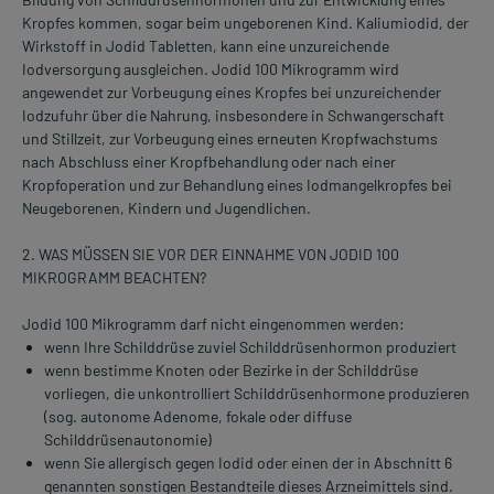
Kropfes kommen, sogar beim ungeborenen Kind. Kaliumiodid, der
Wirkstoff in Jodid Tabletten, kann eine unzureichende
Iodversorgung ausgleichen. Jodid 100 Mikrogramm wird
angewendet zur Vorbeugung eines Kropfes bei unzureichender
Iodzufuhr über die Nahrung, insbesondere in Schwangerschaft
und Stillzeit, zur Vorbeugung eines erneuten Kropfwachstums
nach Abschluss einer Kropfbehandlung oder nach einer
Kropfoperation und zur Behandlung eines Iodmangelkropfes bei
Neugeborenen, Kindern und Jugendlichen.
2. WAS MÜSSEN SIE VOR DER EINNAHME VON JODID 100
MIKROGRAMM BEACHTEN?
Jodid 100 Mikrogramm darf nicht eingenommen werden:
wenn Ihre Schilddrüse zuviel Schilddrüsenhormon produziert
wenn bestimme Knoten oder Bezirke in der Schilddrüse
vorliegen, die unkontrolliert Schilddrüsenhormone produzieren
(sog. autonome Adenome, fokale oder diffuse
Schilddrüsenautonomie)
wenn Sie allergisch gegen Iodid oder einen der in Abschnitt 6
genannten sonstigen Bestandteile dieses Arzneimittels sind.