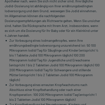
Apotheker nach, wenn Sie sich nicht sicher sind. Ihre tägliche
Jodid-Dosierung ist abhängig von Ihrer ernährungsbedingten
Iodversorgung und dem Grund, weswegen Sie Jodid einnehmen.
Im Allgemeinen können die nachfolgenden
Dosierungsempfehlungen als Richtwerte gelten. Wenn Sie unsicher
sind, halten Sie Rücksprache mit Ihrem Arzt, insbesondere, wenn
es sich um die Dosierung für Ihr Baby oder für ein Kleinkind unter
4 Jahren handelt.
Zur Vorbeugung eines Iodmangelkropfes, wenn Ihre
ernährungsbedingte Iodversorgung unzureichend ist: 50 100
Mikrogramm Iodid/Tag für Säuglinge und Kinder (entspricht ½
bis 1 Tablette Jodid 100 Mikrogramm täglich) 100 200
Mikrogramm Iodid/Tag für Jugendliche und Erwachsene
(entspricht 1 bis 2 Tabletten Jodid 100 Mikrogramm täglich) 100
200 Mikrogramm Iodid/Tag für Schwangere und stillende
Mütter (entspricht 1 bis 2 Tabletten Jodid 100 Mikrogramm
täglich)
Zur Vorbeugung eines erneuten Kropfwachstums nach
Abschluss einer Kropfbehandlung oder nach einer
Kropfoperation: 100 200 Mikrogramm Iodid/Tag (entspricht 1
bis 2 Tabletten Jodid 100 Mikrogramm täglich)
Zur Kropfbehandlung bei Neugeborenen, Kindern und