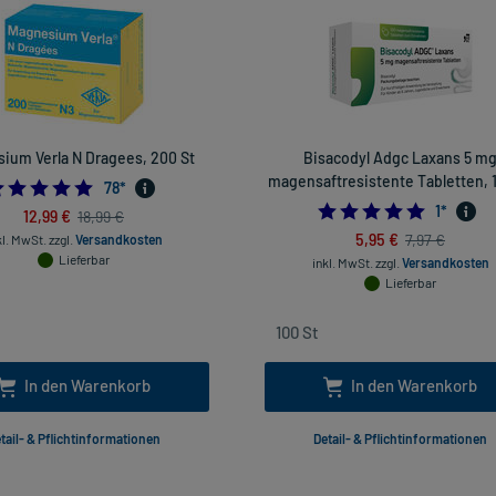
ium Verla N Dragees, 200 St
Bisacodyl Adgc Laxans 5 m
magensaftresistente Tabletten, 
4.884615384615385
78
*
5.0
1
*
12,99 €
18,99 €
5,95 €
7,97 €
kl. MwSt.
zzgl.
Versandkosten
Lieferbar
inkl. MwSt.
zzgl.
Versandkosten
Lieferbar
In den Warenkorb
In den Warenkorb
tail- & Pflichtinformationen
Detail- & Pflichtinformationen