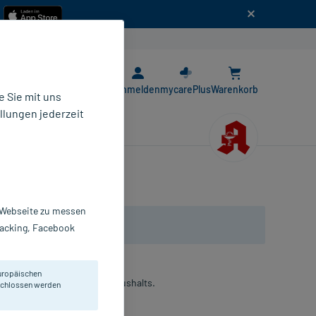
n
E-Rezept App
Anmelden
mycarePlus
Warenkorb
 Sie mit uns
llungen jederzeit
r Webseite zu messen
Tracking, Facebook
uropäischen
Normalisierung des Kaliumhaushalts.
eschlossen werden
rtkapseln