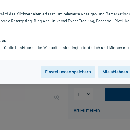
Inhalt:
10
PZN:
0
 wird das Klickverhalten erfasst, um relevante Anzeigen und Remarketing
Hersteller:
D
Google Retargeting, Bing Ads Universal Event Tracking, Facebook Pixel, Ka
Information:
15,78 €
158
PlusHerzen sa
kies
d für die Funktionen der Webseite unbedingt erforderlich und können nich
inkl. MwSt.
zzgl.
Versandkosten
Packungseinheit
Einstellungen speichern
Alle ablehnen
20 St
50 St