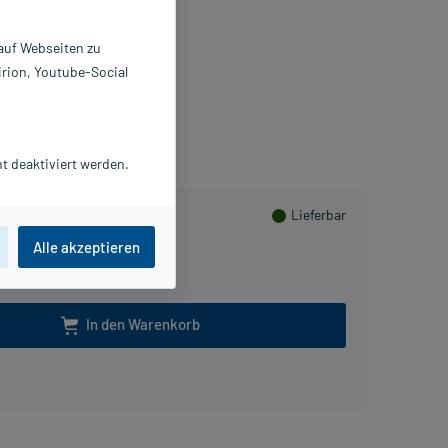
0 St
2758221
 auf Webseiten zu
ESMA GmbH
irion, Youtube-Social
Packungsbeilage als PDF
mmeln
t deaktiviert werden.
Lieferbar
Alle akzeptieren
100 St
In den Warenkorb