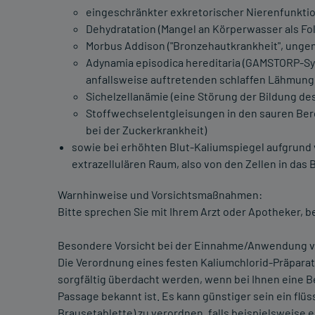
eingeschränkter exkretorischer Nierenfunktio
Dehydratation (Mangel an Körperwasser als Fo
Morbus Addison ("Bronzehautkrankheit", unge
Adynamia episodica hereditaria (GAMSTORP-Sy
anfallsweise auftretenden schlaffen Lähmung
Sichelzellanämie (eine Störung der Bildung des
Stoffwechselentgleisungen in den sauren Bere
bei der Zuckerkrankheit)
sowie bei erhöhten Blut-Kaliumspiegel aufgrund 
extrazellulären Raum, also von den Zellen in das B
Warnhinweise und Vorsichtsmaßnahmen:
Bitte sprechen Sie mit Ihrem Arzt oder Apotheker, b
Besondere Vorsicht bei der Einnahme/Anwendung von 
Die Verordnung eines festen Kaliumchlorid-Präparat
sorgfältig überdacht werden, wenn bei Ihnen eine 
Passage bekannt ist. Es kann günstiger sein ein flü
Brausetablette) zu verordnen, falls beispielsweise 