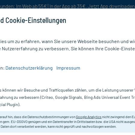
unden: Im Web ab 55€ | In der App ab 35€. Jetzt App downloade
d Cookie-Einstellungen
es um zu erfahren, wann Sie unsere Webseite besuchen und wie
e Nutzererfahrung zu verbessern. Sie können Ihre Cookie-Einste
nlösen
Rezeptur
Aktion %
en:
Datenschutzerklärung
Impressum
Kalinor-retard P 600 mg Hartkapseln
s können wir Besuche und Trafficquellen zählen, um die Leistung unsere
Nur für kurze Zeit:
Gratis-Versand* ab 19€ Mindestbestellwert!
fahrung zu verbessern (Criteo, Google Signals, Bing Ads Universal Event 
ial Plugin).
kapseln, 100 St
arauf hin, dass die Datenschutzbestimmungen von
Google Analytics
nicht zwingend den E
Mineralstoff-/Kaliumpräparat zur 
n gem. EU-DSGVO genügen und ein Datentransfer in Drittstaaten bzw. die USA nicht ausg
 Daten dort verarbeitet werden, kann nicht geprüft und nachvollzogen werden.
Darreichung:
Ha