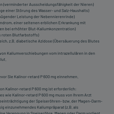
n (verminderter Ausscheidungsfähigkeit der Nieren)
lge einer Störung des Wasser- und Salz-Haushalts)
nügender Leistung der Nebennierenrinde)
ndrom, einer seltenen erblichen Erkrankung mit
en bei erhöhter Blut-Kaliumkonzentration)
 roten Blutfarbstoffs)
ich, z.B. diabetische Azidose (Übersäuerung des Blutes
von Kaliumverschiebungen vom intrazellulären in den
lut.
evor Sie Kalinor-retard P 600 mg einnehmen.
Kalinor-retard P 600 mg ist erforderlich:
es wie Kalinor-retard P 600 mg muss von Ihrem Arzt
Beeinträchtigung der Speiseröhren- bzw. der Magen-Darm-
ssig einzunehmendes Kaliumpräparat (z.B. als
eine Verengung in Speiseröhre, Magen oder Darm vorliegt.