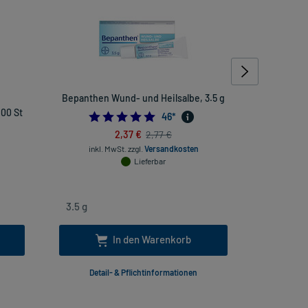
g
Bepanthen Wund- und Heilsalbe, 3.5 g
Vigantol 1.
100 St
5.0
46
*
2,37 €
2,77 €
inkl. MwSt.
zzgl.
Versandkosten
Lieferbar
inkl
In den Warenkorb
Detail- & Pflichtinformationen
Deta