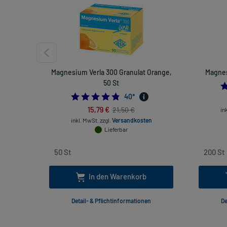
Magnesium Verla 300 Granulat Orange,
Magnes
50 St
4.825
40
*
15,79 €
21,50 €
in
inkl. MwSt.
zzgl.
Versandkosten
Lieferbar
In den Warenkorb
Detail- & Pflichtinformationen
De