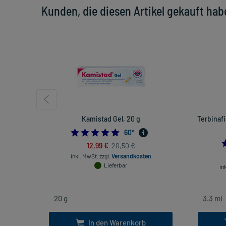
Kunden, die diesen Artikel gekauft hab
Kamistad Gel, 20 g
Terbinafi
4.983333333333333
60
*
12,99 €
20,50 €
inkl. MwSt.
zzgl.
Versandkosten
Lieferbar
in
In den Warenkorb