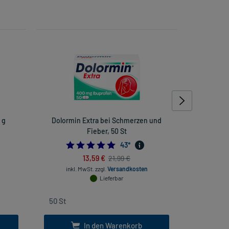
 g
Dolormin Extra bei Schmerzen und
Iberogast
Fieber, 50 St
Dar
428571429
4.883720930232558
43
*
13,59 €
21,99 €
inkl. MwSt.
zzgl.
Versandkosten
inkl
Lieferbar
In den Warenkorb