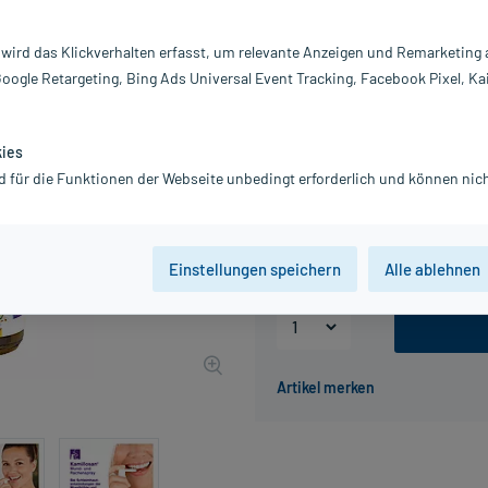
Darreichung:
Sp
Inhalt:
30
 wird das Klickverhalten erfasst, um relevante Anzeigen und Remarketing
PZN:
0
Google Retargeting, Bing Ads Universal Event Tracking, Facebook Pixel, Ka
Hersteller:
C
Information:
7,99 €
kies
UVP
12,48 €
80
Plu
d für die Funktionen der Webseite unbedingt erforderlich und können nich
inkl. MwSt.
zzgl.
Versandkosten
Grundpreis: 266,33 € / l
Einstellungen speichern
Alle ablehnen