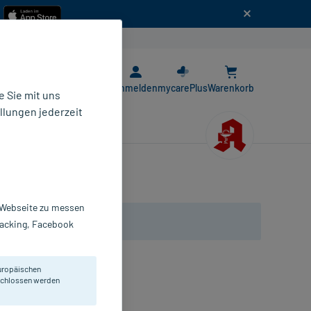
n
E-Rezept App
Anmelden
mycarePlus
Warenkorb
 Sie mit uns
llungen jederzeit
r Webseite zu messen
Tracking, Facebook
uropäischen
eschlossen werden
endung in der Mundhöhle.