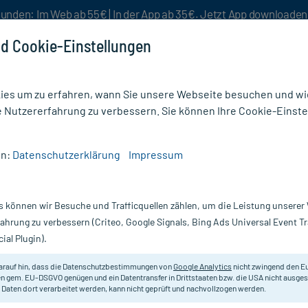
unden: Im Web ab 55€ | In der App ab 35€. Jetzt App downloade
d Cookie-Einstellungen
es um zu erfahren, wann Sie unsere Webseite besuchen und wie
e Nutzererfahrung zu verbessern. Sie können Ihre Cookie-Einste
nlösen
Rezeptur
Aktion %
en:
Datenschutzerklärung
Impressum
iserkeit
/
Kamillosan Mund- und Rachenspray
s können wir Besuche und Trafficquellen zählen, um die Leistung unsere
Nur für kurze Zeit:
Gratis-Versand* ab 19€ Mindestbestellwert!
fahrung zu verbessern (Criteo, Google Signals, Bing Ads Universal Event 
ial Plugin).
spray, 30 ml
Kamillosan
arauf hin, dass die Datenschutzbestimmungen von
Google Analytics
nicht zwingend den E
n gem. EU-DSGVO genügen und ein Datentransfer in Drittstaaten bzw. die USA nicht ausg
 Daten dort verarbeitet werden, kann nicht geprüft und nachvollzogen werden.
Pflanzliches Arzneimittel zur Anw