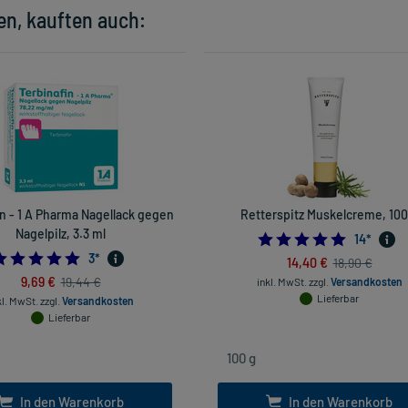
en, kauften auch:
n - 1 A Pharma Nagellack gegen
Retterspitz Muskelcreme, 100
Nagelpilz, 3.3 ml
4.928571
14
*
5.0
3
*
14,40 €
18,90 €
9,69 €
19,44 €
inkl. MwSt.
zzgl.
Versandkosten
Lieferbar
kl. MwSt.
zzgl.
Versandkosten
Lieferbar
In den Warenkorb
In den Warenkorb