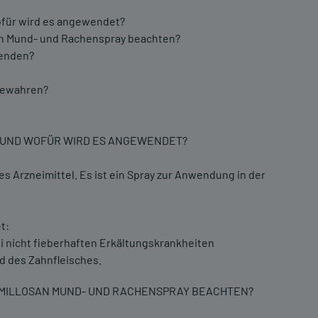
ofür wird es angewendet?
san Mund- und Rachenspray beachten?
wenden?
ubewahren?
Y UND WOFÜR WIRD ES ANGEWENDET?
es Arzneimittel. Es ist ein Spray zur Anwendung in der
t:
i nicht fieberhaften Erkältungskrankheiten
 des Zahnfleisches.
AMILLOSAN MUND- UND RACHENSPRAY BEACHTEN?